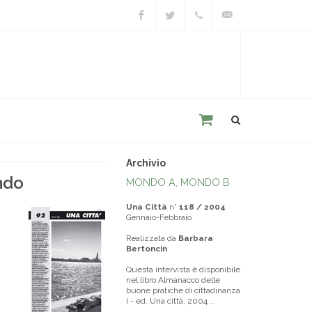
Facebook
Twitter
+39
unacitta@unacitta.o
0543
21422
Archivio
ndo
MONDO A, MONDO B
Una Città
n°
118 / 2004
Gennaio-Febbraio
Realizzata da
Barbara
Bertoncin
Questa intervista è disponibile
nel libro Almanacco delle
buone pratiche di cittadinanza
I - ed. Una città, 2004 ...