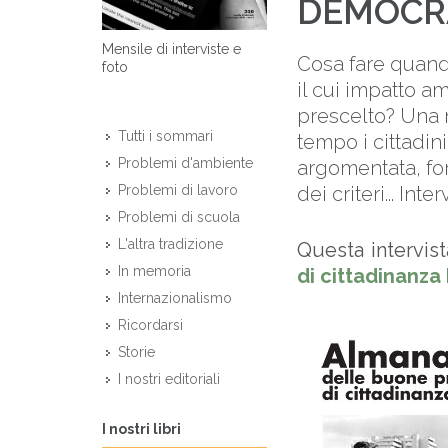
DEMOCR
Mensile di interviste e
Cosa fare quando 
foto
il cui impatto a
prescelto? Una 
Tutti i sommari
tempo i cittadin
Problemi d'ambiente
argomentata, fo
dei criteri... Int
Problemi di lavoro
Problemi di scuola
L'altra tradizione
Questa intervist
In memoria
di cittadinanza 
Internazionalismo
Ricordarsi
Storie
I nostri editoriali
I nostri libri