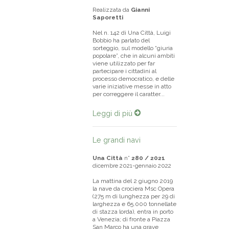
Realizzata da
Gianni
Saporetti
Nel n. 142 di Una Città, Luigi
Bobbio ha parlato del
sorteggio, sul modello “giuria
popolare”, che in alcuni ambiti
viene utilizzato per far
partecipare i cittadini al
processo democratico, e delle
varie iniziative messe in atto
per correggere il caratter...
Leggi di più
Le grandi navi
Una Città
n°
280 / 2021
dicembre 2021-gennaio 2022
La mattina del 2 giugno 2019
la nave da crociera Msc Opera
(275 m di lunghezza per 29 di
larghezza e 65.000 tonnellate
di stazza lorda), entra in porto
a Venezia; di fronte a Piazza
San Marco ha una grave