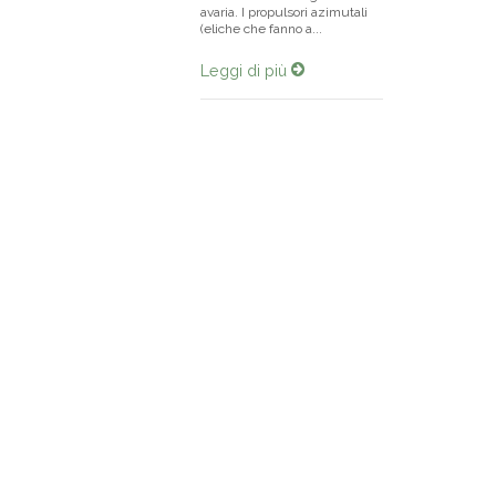
avaria. I propulsori azimutali
(eliche che fanno a...
Leggi di più