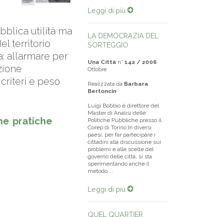
Leggi di più
bblica utilità ma
LA DEMOCRAZIA DEL
l territorio
SORTEGGIO
: allarmare per
Una Città
n°
142 / 2006
zione
Ottobre
riteri e peso
Realizzata da
Barbara
Bertoncin
Luigi Bobbio è direttore del
Master di Analisi delle
e pratiche
Politiche Pubbliche presso il
Corep di Torino.In diversi
paesi, per far partecipare i
cittadini alla discussione sui
problemi e alle scelte del
governo delle città, si sta
sperimentando anche il
metodo ...
Leggi di più
QUEL QUARTIER