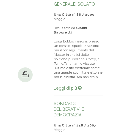
GENERALE ISOLATO
Una Città
n°
86 / 2000
Maggio
Realizzata da
Gianni
Saporetti
Luigi Bobbio insegna presso
un corso di specializzazione
per il conseguimento del
Master in analisi delle
politiche pubbliche, Corep, a
Torino.Tanti hanno vissuto
l’ultimo esito elettorale come
una grande sconfitta elettorale
per la sinistra. Ma non era p...
Leggi di più
SONDAGGI
DELIBERATIVI E
DEMOCRAZIA
Una Città
n°
148 / 2007
Maggio