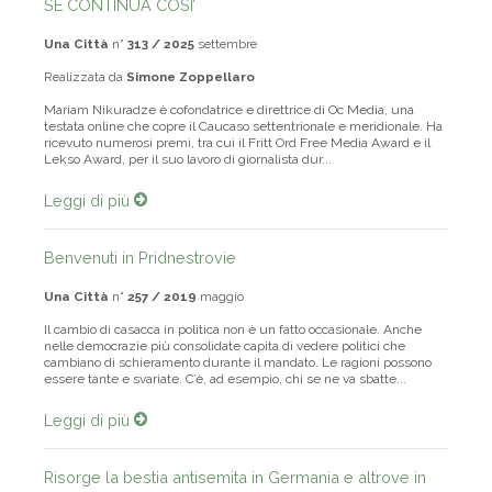
SE CONTINUA COSI’
Una Città
n°
313 / 2025
settembre
Realizzata da
Simone Zoppellaro
Mariam Nikuradze è cofondatrice e direttrice di Oc Media, una
testata online che copre il Caucaso settentrionale e meridionale. Ha
ricevuto numerosi premi, tra cui il Fritt Ord Free Media Award e il
Lekso Award, per il suo lavoro di giornalista dur...
Leggi di più
Benvenuti in Pridnestrovie
Una Città
n°
257 / 2019
maggio
Il cambio di casacca in politica non è un fatto occasionale. Anche
nelle democrazie più consolidate capita di vedere politici che
cambiano di schieramento durante il mandato. Le ragioni possono
essere tante e svariate. C’è, ad esempio, chi se ne va sbatte...
Leggi di più
Risorge la bestia antisemita in Germania e altrove in