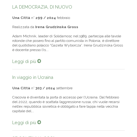
LA DEMOCRAZIA, DI NUOVO
Una Città
n°
299 / 2024
febbraio
Realizzata da
Irena Grudzinska Gross
Adam Michnik, leader di Solidarnosc nel 1989, partecipa alle tavole
rotonde che posero fino al partito comunista in Polonia, è direttore
del quotidiano polacco “Gazeta Wyborcza”. Irena Grudzinska Gross
è docente presso l’Is...
Leggi di più
In viaggio in Ucraina
Una Città
n°
303 / 2024
settembre
Cracovia è diventata la porta di accesso per l’Ucraina. Dal febbraio
del 2022, quando è scattata l’aggressione russa, chi vuole recarsi
nell’ex repubblica sovietica è obbligato a fare tappa nella vecchia
capitale del...
Leggi di più