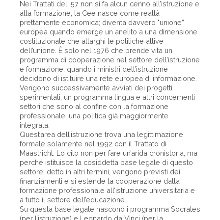
Nei Trattati del ’57 non si fa alcun cenno all’istruzione e
alla formazione; la Cee nasce come realtà
prettamente economica; diventa davvero "unione”
europea quando emerge un anelito a una dimensione
costituzionale che allarghi le politiche attive
dell’unione. È solo nel 1976 che prende vita un
programma di cooperazione nel settore dell’istruzione
e formazione, quando i ministri dell’istruzione
decidono di istituire una rete europea di informazione.
Vengono successivamente avviati dei progetti
sperimentali, un programma lingua e altri concernenti
settori che sono al confine con la formazione
professionale, una politica già maggiormente
integrata.
Quest’area dell’istruzione trova una legittimazione
formale solamente nel 1992 con il Trattato di
Maastricht. Lo cito non per fare un’arida cronistoria, ma
perché istituisce la cosiddetta base legale di questo
settore; detto in altri termini, vengono previsti dei
finanziamenti e si estende la cooperazione dalla
formazione professionale all’istruzione universitaria e
a tutto il settore dell’educazione.
Su questa base legale nascono i programma Socrates
(per l’istruzione) e Leonardo da Vinci (per la