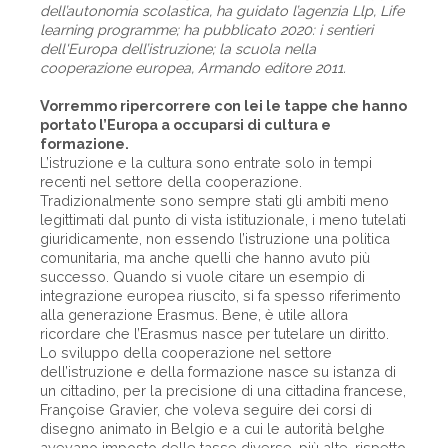
dell’autonomia scolastica, ha guidato l’agenzia Llp, Life
learning programme; ha pubblicato 2020: i sentieri
dell'Europa dell’istruzione; la scuola nella
cooperazione europea, Armando editore 2011.
Vorremmo ripercorrere con lei le tappe che hanno
portato l’Europa a occuparsi di cultura e
formazione.
L’istruzione e la cultura sono entrate solo in tempi
recenti nel settore della cooperazione.
Tradizionalmente sono sempre stati gli ambiti meno
legittimati dal punto di vista istituzionale, i meno tutelati
giuridicamente, non essendo l’istruzione una politica
comunitaria, ma anche quelli che hanno avuto più
successo. Quando si vuole citare un esempio di
integrazione europea riuscito, si fa spesso riferimento
alla generazione Erasmus. Bene, è utile allora
ricordare che l’Erasmus nasce per tutelare un diritto.
Lo sviluppo della cooperazione nel settore
dell’istruzione e della formazione nasce su istanza di
un cittadino, per la precisione di una cittadina francese,
Françoise Gravier, che voleva seguire dei corsi di
disegno animato in Belgio e a cui le autorità belghe
avevano imposto delle tasse diverse, più alte, rispetto