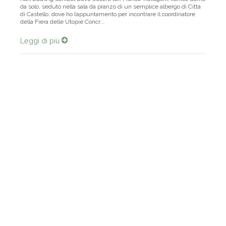
Karl Ludwig Schibel Deve essere lui, Franco Travaglini, l’unico uomo
da solo, seduto nella sala da pranzo di un semplice albergo di Città
di Castello, dove ho l’appuntamento per incontrare il coordinatore
della Fiera delle Utopie Concr...
Leggi di più