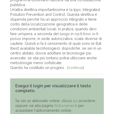
pubblica.
Un’altra direttiva importantissima è la Ippc, Integrated
Pollution Prevention and Control. Questa direttiva è
stupenda perché ha un approccio integrato e tiene
conto della localizzazione geografica e delle
condizioni ambientali locali. In pratica, quando devi
fare un’opera, a seconda del luogo in cui ti trovi, io ti
posso imporre, in sede autorizzativa, scale diverse di
cautele. Quindi si fa il censimento di quali sono le Bat
(best available tecnhologies), dopodiché, se sei in un
centro abitato, dovrai adottare le tecnologie più
avanzate; se stai più lontano potrai utilizzare anche
metodologie meno sofisticate.
Questo ha costituito un progres ...[
continua
]
Esegui il login per visualizzare il testo
completo.
Se sei un abbonato online, clicca
qui
accedere,
oppure vai alla pagina
Abbonamenti
per
acquistare l'abbonamento online.