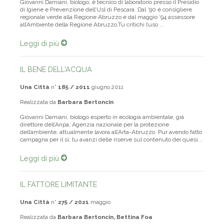
Giovanni Damiani, biologo, è tecnico di laboratorio presso il Presidio
di Igiene e Prevenzione dell’Usl di Pescara. Dal ’90 è consigliere
regionale verde alla Regione Abruzzo e dal maggio ’94 assessore
all’Ambiente della Regione Abruzzo.Tu critichi l’uso ...
Leggi di più
IL BENE DELL'ACQUA
Una Città
n°
185 / 2011
giugno 2011
Realizzata da
Barbara Bertoncin
Giovanni Damiani, biologo esperto in ecologia ambientale, già
direttore dell’Anpa, Agenzia nazionale per la protezione
dell’ambiente, attualmente lavora all’Arta-Abruzzo. Pur avendo fatto
campagna per il sì, tu avanzi delle riserve sul contenuto dei quesi...
Leggi di più
IL FATTORE LIMITANTE
Una Città
n°
275 / 2021
maggio
Realizzata da
Barbara Bertoncin, Bettina Foa