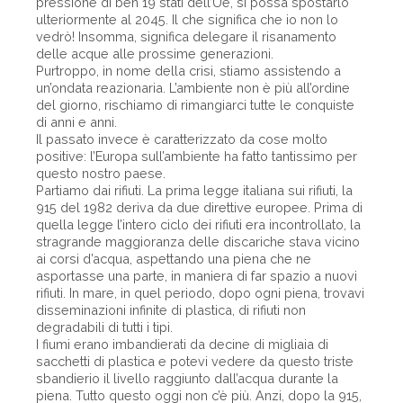
pressione di ben 19 stati dell’Ue, si possa spostarlo
ulteriormente al 2045. Il che significa che io non lo
vedrò! Insomma, significa delegare il risanamento
delle acque alle prossime generazioni.
Purtroppo, in nome della crisi, stiamo assistendo a
un’ondata reazionaria. L’ambiente non è più all’ordine
del giorno, rischiamo di rimangiarci tutte le conquiste
di anni e anni.
Il passato invece è caratterizzato da cose molto
positive: l’Europa sull’ambiente ha fatto tantissimo per
questo nostro paese.
Partiamo dai rifiuti. La prima legge italiana sui rifiuti, la
915 del 1982 deriva da due direttive europee. Prima di
quella legge l’intero ciclo dei rifiuti era incontrollato, la
stragrande maggioranza delle discariche stava vicino
ai corsi d’acqua, aspettando una piena che ne
asportasse una parte, in maniera di far spazio a nuovi
rifiuti. In mare, in quel periodo, dopo ogni piena, trovavi
disseminazioni infinite di plastica, di rifiuti non
degradabili di tutti i tipi.
I fiumi erano imbandierati da decine di migliaia di
sacchetti di plastica e potevi vedere da questo triste
sbandierio il livello raggiunto dall’acqua durante la
piena. Tutto questo oggi non c’è più. Anzi, dopo la 915,