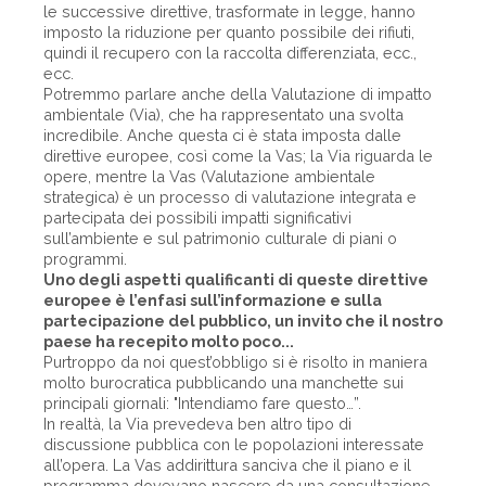
le successive direttive, trasformate in legge, hanno
imposto la riduzione per quanto possibile dei rifiuti,
quindi il recupero con la raccolta differenziata, ecc.,
ecc.
Potremmo parlare anche della Valutazione di impatto
ambientale (Via), che ha rappresentato una svolta
incredibile. Anche questa ci è stata imposta dalle
direttive europee, così come la Vas; la Via riguarda le
opere, mentre la Vas (Valutazione ambientale
strategica) è un processo di valutazione integrata e
partecipata dei possibili impatti significativi
sull’ambiente e sul patrimonio culturale di piani o
programmi.
Uno degli aspetti qualificanti di queste direttive
europee è l’enfasi sull’informazione e sulla
partecipazione del pubblico, un invito che il nostro
paese ha recepito molto poco...
Purtroppo da noi quest’obbligo si è risolto in maniera
molto burocratica pubblicando una manchette sui
principali giornali: "Intendiamo fare questo…”.
In realtà, la Via prevedeva ben altro tipo di
discussione pubblica con le popolazioni interessate
all’opera. La Vas addirittura sanciva che il piano e il
programma dovevano nascere da una consultazione