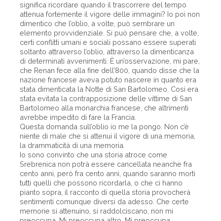
significa ricordare quando il trascorrere del tempo
attenua fortemente il vigore delle immagini? Io poi non
dimentico che l’oblio, a volte, può sembrare un
elemento provvidenziale. Si può pensare che, a volte,
certi conflitti umani e sociali possano essere superati
soltanto attraverso l’oblio, attraverso la dimenticanza
di determinati avvenimenti. È un’osservazione, mi pare,
che Renan fece alla fine dell’800, quando disse che la
nazione francese aveva potuto nascere in quanto era
stata dimenticata la Notte di San Bartolomeo. Così era
stata evitata la contrapposizione delle vittime di San
Bartolomeo alla monarchia francese, che altrimenti
avrebbe impedito di fare la Francia.
Questa domanda sull’oblio io me la pongo. Non c’è
niente di male che si attenui il vigore di una memoria,
la drammaticità di una memoria.
Io sono convinto che una storia atroce come
Srebrenica non potrà essere cancellata neanche fra
cento anni, però fra cento anni, quando saranno morti
tutti quelli che possono ricordarla, o che ci hanno
pianto sopra, il racconto di quella storia provocherà
sentimenti comunque diversi da adesso. Che certe
memorie si attenuino, si raddolciscano, non mi
preoccupa. Mi preoccupa altro. Mi preoccupa