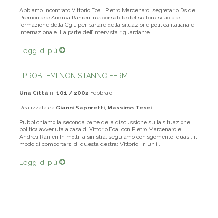
Realizzata da
Gianni Saporetti, Massimo Tesei
Abbiamo incontrato Vittorio Foa , Pietro Marcenaro, segretario Ds del
Piemonte e Andrea Ranieri, responsabile del settore scuola e
formazione della Cgil, per parlare della situazione politica italiana e
internazionale. La parte dell’intervista riguardante...
Leggi di più
I PROBLEMI NON STANNO FERMI
Una Città
n°
101 / 2002
Febbraio
Realizzata da
Gianni Saporetti, Massimo Tesei
Pubblichiamo la seconda parte della discussione sulla situazione
politica avvenuta a casa di Vittorio Foa, con Pietro Marcenaro e
Andrea Ranieri.In molti, a sinistra, seguiamo con sgomento, quasi, il
modo di comportarsi di questa destra; Vittorio, in un’i...
Leggi di più