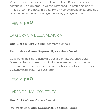
Vittorio Foa è uno dei padri della repubblica.Dicevi che volevi
sottoporci un problema…Io volevo sottoporvi un problema che mi
intriga al termine della mia vita. Ho un ricordo abbastanza preciso di
un’esperienza nella quale ogni personaggio, ogni attore, ...
Leggi di più
LA GIORNATA DELLA MEMORIA
Una Città
n°
109 / 2002
Dicembre-Gennaio
Realizzata da
Gianni Saporetti, Massimo Tesei
Cosa pensi dell’istituzione di questa giornata europea della
Memoria. Non si corre il rischio di avere l’ennesima ricorrenza
ammantata di retorica? Più che sui rischi della retorica io ho avuto
qualche dubbio all’inizio sul fatto...
Leggi di più
L’AREA DEL MALCONTENTO
Una Città
n°
100 / 2002
Gennaio