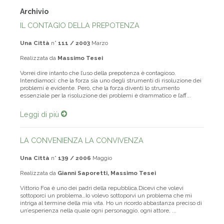
Archivio
IL CONTAGIO DELLA PREPOTENZA
Una Città
n°
111 / 2003
Marzo
Realizzata da
Massimo Tesei
Vorrei dire intanto che l’uso della prepotenza è contagioso.
Intendiamoci: che la forza sia uno degli strumenti di risoluzione dei
problemi è evidente. Però, che la forza diventi lo strumento
essenziale per la risoluzione dei problemi è drammatico e l’aff...
Leggi di più
LA CONVENIENZA LA CONVIVENZA
Una Città
n°
139 / 2006
Maggio
Realizzata da
Gianni Saporetti, Massimo Tesei
Vittorio Foa è uno dei padri della repubblica.Dicevi che volevi
sottoporci un problema…Io volevo sottoporvi un problema che mi
intriga al termine della mia vita. Ho un ricordo abbastanza preciso di
un’esperienza nella quale ogni personaggio, ogni attore, ...