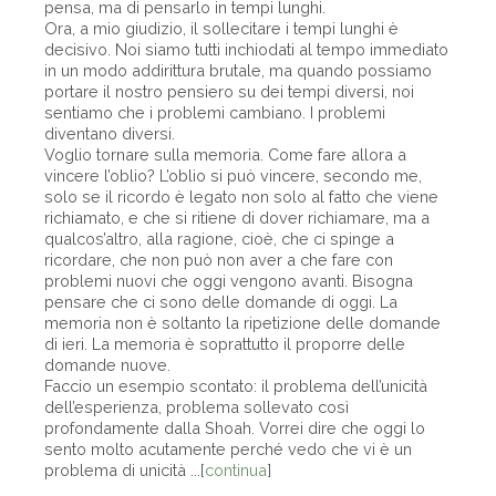
pensa, ma di pensarlo in tempi lunghi.
Ora, a mio giudizio, il sollecitare i tempi lunghi è
decisivo. Noi siamo tutti inchiodati al tempo immediato
in un modo addirittura brutale, ma quando possiamo
portare il nostro pensiero su dei tempi diversi, noi
sentiamo che i problemi cambiano. I problemi
diventano diversi.
Voglio tornare sulla memoria. Come fare allora a
vincere l’oblio? L’oblio si può vincere, secondo me,
solo se il ricordo è legato non solo al fatto che viene
richiamato, e che si ritiene di dover richiamare, ma a
qualcos’altro, alla ragione, cioè, che ci spinge a
ricordare, che non può non aver a che fare con
problemi nuovi che oggi vengono avanti. Bisogna
pensare che ci sono delle domande di oggi. La
memoria non è soltanto la ripetizione delle domande
di ieri. La memoria è soprattutto il proporre delle
domande nuove.
Faccio un esempio scontato: il problema dell’unicità
dell’esperienza, problema sollevato così
profondamente dalla Shoah. Vorrei dire che oggi lo
sento molto acutamente perché vedo che vi è un
problema di unicità ...[
continua
]