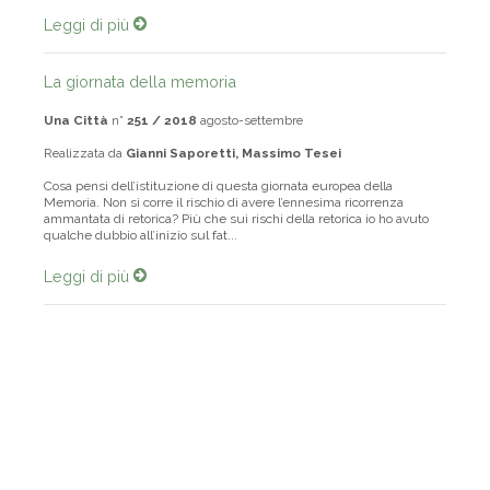
Leggi di più
La giornata della memoria
Una Città
n°
251 / 2018
agosto-settembre
Realizzata da
Gianni Saporetti, Massimo Tesei
Cosa pensi dell’istituzione di questa giornata europea della
Memoria. Non si corre il rischio di avere l’ennesima ricorrenza
ammantata di retorica? Più che sui rischi della retorica io ho avuto
qualche dubbio all’inizio sul fat...
Leggi di più