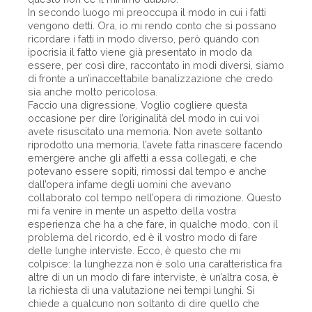
In secondo luogo mi preoccupa il modo in cui i fatti
vengono detti. Ora, io mi rendo conto che si possano
ricordare i fatti in modo diverso, però quando con
ipocrisia il fatto viene già presentato in modo da
essere, per così dire, raccontato in modi diversi, siamo
di fronte a un’inaccettabile banalizzazione che credo
sia anche molto pericolosa.
Faccio una digressione. Voglio cogliere questa
occasione per dire l’originalità del modo in cui voi
avete risuscitato una memoria. Non avete soltanto
riprodotto una memoria, l’avete fatta rinascere facendo
emergere anche gli affetti a essa collegati, e che
potevano essere sopiti, rimossi dal tempo e anche
dall’opera infame degli uomini che avevano
collaborato col tempo nell’opera di rimozione. Questo
mi fa venire in mente un aspetto della vostra
esperienza che ha a che fare, in qualche modo, con il
problema del ricordo, ed è il vostro modo di fare
delle lunghe interviste. Ecco, è questo che mi
colpisce: la lunghezza non è solo una caratteristica fra
altre di un un modo di fare interviste, è un’altra cosa, è
la richiesta di una valutazione nei tempi lunghi. Si
chiede a qualcuno non soltanto di dire quello che