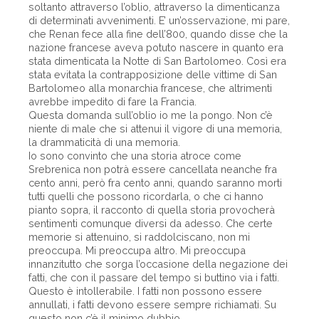
soltanto attraverso l’oblio, attraverso la dimenticanza
di determinati avvenimenti. E’ un’osservazione, mi pare,
che Renan fece alla fine dell’800, quando disse che la
nazione francese aveva potuto nascere in quanto era
stata dimenticata la Notte di San Bartolomeo. Così era
stata evitata la contrapposizione delle vittime di San
Bartolomeo alla monarchia francese, che altrimenti
avrebbe impedito di fare la Francia.
Questa domanda sull’oblio io me la pongo. Non c’è
niente di male che si attenui il vigore di una memoria,
la drammaticità di una memoria.
Io sono convinto che una storia atroce come
Srebrenica non potrà essere cancellata neanche fra
cento anni, però fra cento anni, quando saranno morti
tutti quelli che possono ricordarla, o che ci hanno
pianto sopra, il racconto di quella storia provocherà
sentimenti comunque diversi da adesso. Che certe
memorie si attenuino, si raddolciscano, non mi
preoccupa. Mi preoccupa altro. Mi preoccupa
innanzitutto che sorga l’occasione della negazione dei
fatti, che con il passare del tempo si buttino via i fatti.
Questo è intollerabile. I fatti non possono essere
annullati, i fatti devono essere sempre richiamati. Su
questo non c’è il minimo dubbio.