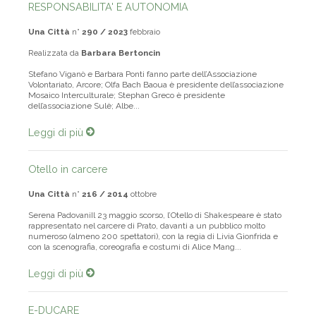
RESPONSABILITA' E AUTONOMIA
Una Città
n°
290 / 2023
febbraio
Realizzata da
Barbara Bertoncin
Stefano Viganò e Barbara Ponti fanno parte dell’Associazione
Volontariato, Arcore; Olfa Bach Baoua è presidente dell’associazione
Mosaico Interculturale; Stephan Greco è presidente
dell’associazione Sulè; Albe...
Leggi di più
Otello in carcere
Una Città
n°
216 / 2014
ottobre
Serena PadovaniIl 23 maggio scorso, l’Otello di Shakespeare è stato
rappresentato nel carcere di Prato, davanti a un pubblico molto
numeroso (almeno 200 spettatori), con la regia di Livia Gionfrida e
con la scenografia, coreografia e costumi di Alice Mang...
Leggi di più
E-DUCARE