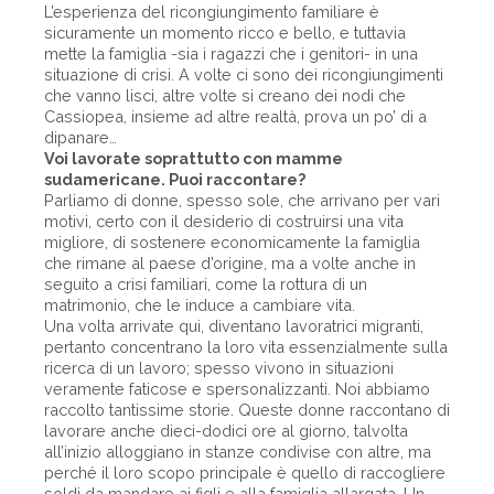
L’esperienza del ricongiungimento familiare è
sicuramente un momento ricco e bello, e tuttavia
mette la famiglia -sia i ragazzi che i genitori- in una
situazione di crisi. A volte ci sono dei ricongiungimenti
che vanno lisci, altre volte si creano dei nodi che
Cassiopea, insieme ad altre realtà, prova un po’ di a
dipanare…
Voi lavorate soprattutto con mamme
sudamericane. Puoi raccontare?
Parliamo di donne, spesso sole, che arrivano per vari
motivi, certo con il desiderio di costruirsi una vita
migliore, di sostenere economicamente la famiglia
che rimane al paese d’origine, ma a volte anche in
seguito a crisi familiari, come la rottura di un
matrimonio, che le induce a cambiare vita.
Una volta arrivate qui, diventano lavoratrici migranti,
pertanto concentrano la loro vita essenzialmente sulla
ricerca di un lavoro; spesso vivono in situazioni
veramente faticose e spersonalizzanti. Noi abbiamo
raccolto tantissime storie. Queste donne raccontano di
lavorare anche dieci-dodici ore al giorno, talvolta
all’inizio alloggiano in stanze condivise con altre, ma
perché il loro scopo principale è quello di raccogliere
soldi da mandare ai figli e alla famiglia allargata. Un