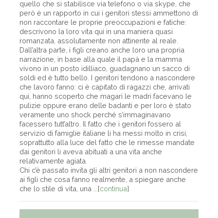
quello che si stabilisce via telefono o via skype, che
però è un rapporto in cui i genitori stessi ammettono di
non raccontare le proprie preoccupazioni e fatiche:
descrivono la loro vita qui in una maniera quasi
romanzata, assolutamente non attinente al reale.
Dall’altra parte, i figli creano anche loro una propria
narrazione, in base alla quale il papà e la mamma
vivono in un posto idilliaco, guadagnano un sacco di
soldi ed è tutto bello. I genitori tendono a nascondere
che lavoro fanno: ci è capitato di ragazzi che, arrivati
qui, hanno scoperto che magari le madri facevano le
pulizie oppure erano delle badanti e per loro è stato
veramente uno shock perché s’immaginavano
facessero tutt’altro. Il fatto che i genitori fossero al
servizio di famiglie italiane li ha messi molto in crisi,
soprattutto alla luce del fatto che le rimesse mandate
dai genitori li aveva abituati a una vita anche
relativamente agiata.
Chi c’è passato invita gli altri genitori a non nascondere
ai figli che cosa fanno realmente, a spiegare anche
che lo stile di vita, una ...[
continua
]