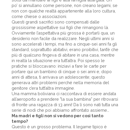
po’ si annullano come persone, non creano legami, se
non con qualche realtà appartenente alla loro cultura,
come chiese o associazioni.
Questi grandi sacrifici sono compensati dalle
grossissime aspettative sui figli che rimangono là.
Ovviamente l’aspettativa più grossa è portarli qua, un
desiderio non facile da realizzare. Negli ultimi anni si
sono accelerati i tempi, ma fino a cinque-sei anni fa gli
standard, soprattutto abitativi, erano proibitivi, tant’è che
più di qualcuno fingeva di abitare in una casa, mentre
in realtà la situazione era tutt’altra. Poi spesso le
pratiche si bloccavano: iniziavi a fare le carte per
portare qui un bambino di cinque o sei anni e, dopo
anni di attesa, ti arrivava un adolescente; questo
generava altri problemi perché nella memoria del
genitore c’era tutt’altra immagine.
Una mamma boliviana ci raccontava di essere andata
all’aeroporto a prendere "la sua bambina” per ritrovarsi
di fronte una ragazza di 13 anni! Da lì sono nati tutta una
serie di nodi che poi abbiamo affrontato assieme…
Ma madri e figli non si vedono per così tanto
tempo?
Questo è un grosso problema. Il legame tipico è