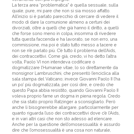
La terza area “problematica” è quella sessuale, sulla
quale, pure, mi pare che non si sia mosso affatto.
All’inizio si è parlato parecchio di cercare di vedere il
modo di dare la comunione almeno a certuni dei
divorziati, oltre a quelli che già hanno il diritto, a quelli
che forse sono meno in colpa, insomma di rivedere
tutta questa faccenda e ha lavorato, se non erro, una
commissione, ma poi è stato tutto messo a tacere e
non se n’è parlato più. C’è tutto il problema dell’Aids,
dei contraccettivi. Come già, credo, vi ho detto l’altra
volta, Paolo VI non intendeva codificare o
dogmatizzare l’Humanae vitae, lo so direttamente da
monsignor Lambruschini, che presentò l’enciclica alla
sala stampa del Vaticano; invece Giovanni Paolo II l’ha
un po’ più dogmatizzata, per così dire, e credo che
questo Papa abbia resistito, quando Giovanni Paolo II
voleva proprio farne un dogma in piena regola. Credo
che sia stato proprio Ratzinger a sconsigliarlo. Però
anche lì bisognerebbe allargare, particolarmente per
quanto riguarda l’uso dei contraccettivi dove c’è l’Aids,
e in vari altri casi che non sto adesso ad elencare.
Anche per la questione dell’omosessualità: è assurdo
dire che l’omosessualità è una cosa non naturale,