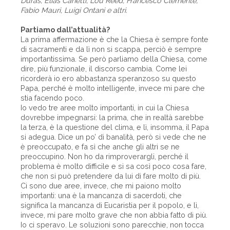
Duras, Elias Canetti, Lou Reed, Francesco Clemente,
Fabio Mauri, Luigi Ontani e altri.
Partiamo dall’attualità?
La prima affermazione è che la Chiesa è sempre fonte
di sacramenti e da lì non si scappa, perciò è sempre
importantissima. Se però parliamo della Chiesa, come
dire, più funzionale, il discorso cambia. Come lei
ricorderà io ero abbastanza speranzoso su questo
Papa, perché è molto intelligente, invece mi pare che
stia facendo poco.
Io vedo tre aree molto importanti, in cui la Chiesa
dovrebbe impegnarsi: la prima, che in realtà sarebbe
la terza, è la questione del clima, e lì, insomma, il Papa
si adegua. Dice un po’ di banalità, però si vede che ne
è preoccupato, e fa sì che anche gli altri se ne
preoccupino. Non ho da rimproverargli, perché il
problema è molto difficile e si sa così poco cosa fare,
che non si può pretendere da lui di fare molto di più.
Ci sono due aree, invece, che mi paiono molto
importanti: una è la mancanza di sacerdoti, che
significa la mancanza di Eucaristia per il popolo, e lì,
invece, mi pare molto grave che non abbia fatto di più.
Io ci speravo. Le soluzioni sono parecchie, non tocca