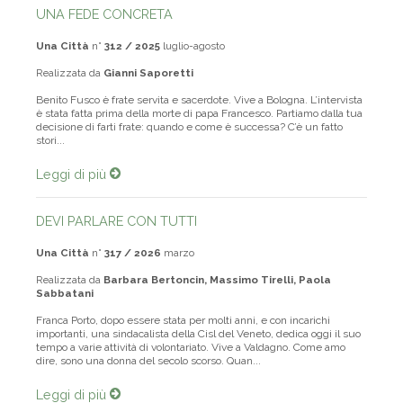
UNA FEDE CONCRETA
Una Città
n°
312 / 2025
luglio-agosto
Realizzata da
Gianni Saporetti
Benito Fusco è frate servita e sacerdote. Vive a Bologna. L’intervista
è stata fatta prima della morte di papa Francesco. Partiamo dalla tua
decisione di farti frate: quando e come è successa? C’è un fatto
stori...
Leggi di più
DEVI PARLARE CON TUTTI
Una Città
n°
317 / 2026
marzo
Realizzata da
Barbara Bertoncin, Massimo Tirelli, Paola
Sabbatani
Franca Porto, dopo essere stata per molti anni, e con incarichi
importanti, una sindacalista della Cisl del Veneto, dedica oggi il suo
tempo a varie attività di volontariato. Vive a Valdagno. Come amo
dire, sono una donna del secolo scorso. Quan...
Leggi di più