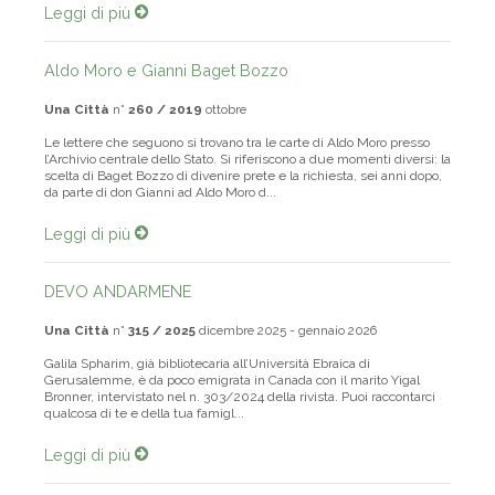
Leggi di più
Aldo Moro e Gianni Baget Bozzo
Una Città
n°
260 / 2019
ottobre
Le lettere che seguono si trovano tra le carte di Aldo Moro presso
l’Archivio centrale dello Stato. Si riferiscono a due momenti diversi: la
scelta di Baget Bozzo di divenire prete e la richiesta, sei anni dopo,
da parte di don Gianni ad Aldo Moro d...
Leggi di più
DEVO ANDARMENE
Una Città
n°
315 / 2025
dicembre 2025 - gennaio 2026
Galila Spharim, già bibliotecaria all’Università Ebraica di
Gerusalemme, è da poco emigrata in Canada con il marito Yigal
Bronner, intervistato nel n. 303/2024 della rivista. Puoi raccontarci
qualcosa di te e della tua famigl...
Leggi di più