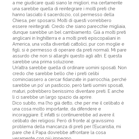
a me giudicare quali siano le migliori, ma certamente
una sarebbe quella di reintegrare i molti preti che
hanno lasciato il sacerdozio, col permesso della
Chiesa, per sposarsi. Molti di questi vorrebbero
essere reintegrati. Credo che siano parecchie migliaia,
dunque sarebbe un bel cambiamento. Già a molti preti
anglicani in Inghilterra e a molti preti episcopaliani in
America, una volta diventati cattolici, pur con moglie e
figli, si è permesso di operare da preti normali. Mi pare
assurdo che non si allarghi questo agli altri. E questa
sarebbe una prima soluzione.
Un’altra sarebbe quella di ordinare uomini sposati. Non
credo che sarebbe bello che i preti celibi
cominciassero a cercar fidanzate in parrocchia, perché
sarebbe un po’ un pasticcio, però tanti uomini sposati,
maturi, potrebbero benissimo diventare preti. E anche
lì ci sarebbe un largo spazio da aprire.
Dico subito, ma l’ho già detto, che per me il celibato è
una cosa molto importante, da difendere e
incoraggiare. E infatti si continuerebbe ad avere il
celibato dei religiosi. Però di fronte al gravissimo
problema della mancanza di preti per l’Eucaristia, mi
pare che il Papa dovrebbe affrontare la cosa
veramente con più impegno.