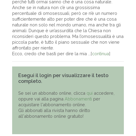
perché tutti ormai sanno che è una cosa naturale.
Anche se in natura non c’è una grossissima
percentuale di omosessuali, però ce n’è un numero
sufficientemente alto per poter dire che è una cosa
naturale non solo nel mondo umano, ma anche tra gli
animali. Dunque è un’assurdità che la Chiesa non
riconsideri questo problema. Ma l’omosessualità è una
piccola parte, è tutto il piano sessuale che non viene
affrontato per niente.
Ecco, credo che basti per dire la mia ...[
continua
]
Esegui il login per visualizzare il testo
completo.
Se sei un abbonato online, clicca
qui
accedere,
oppure vai alla pagina
Abbonamenti
per
acquistare l'abbonamento online.
Gli abbonati alla rivista hanno diritto
all'abbonamento online gratuito!