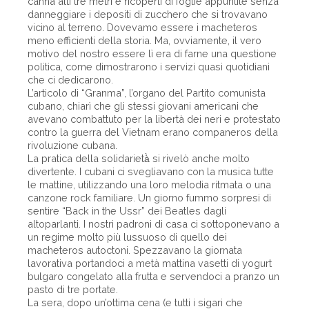
canna alti tre metri e ricoperti di foglie appuntite senza
danneggiare i depositi di zucchero che si trovavano
vicino al terreno. Dovevamo essere i macheteros
meno efficienti della storia. Ma, ovviamente, il vero
motivo del nostro essere lì era di farne una questione
politica, come dimostrarono i servizi quasi quotidiani
che ci dedicarono.
L’articolo di “Granma”, l’organo del Partito comunista
cubano, chiarì che gli stessi giovani americani che
avevano combattuto per la libertà dei neri e protestato
contro la guerra del Vietnam erano companeros della
rivoluzione cubana.
La pratica della solidarietà̀ si rivelò anche molto
divertente. I cubani ci svegliavano con la musica tutte
le mattine, utilizzando una loro melodia ritmata o una
canzone rock familiare. Un giorno fummo sorpresi di
sentire “Back in the Ussr” dei Beatles dagli
altoparlanti. I nostri padroni di casa ci sottoponevano a
un regime molto più lussuoso di quello dei
macheteros autoctoni. Spezzavano la giornata
lavorativa portandoci a metà mattina vasetti di yogurt
bulgaro congelato alla frutta e servendoci a pranzo un
pasto di tre portate.
La sera, dopo un’ottima cena (e tutti i sigari che