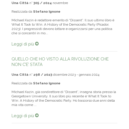
Una Città
n°
305 / 2024
novembre
Realizzata da
Stefano Ignone
Michael Kazin è redattore emerito di “Dissent”. Il suo ultimo libro è
What It Took to Win: A History of the Democratic Party (Picador,
2023). I progressisti devono lottare e organizzarsi per una politica
che si concentri in mo...
Leggi di più
QUELLO CHE HO VISTO ALLA RIVOLUZIONE CHE
NON C’E’ STATA
Una Città
n°
298 / 2023
dicembre 2023 - gennaio 2024
Realizzata da
Stefano Ignone
Michael Kazin, già condirettore di “Dissent”, insegna storia presso la
Georgetown University. Il suo libro più recente è What It Took to
Win: A History of the Democratic Party. Ho trascorso due anni della
mia vita come ...
Leggi di più