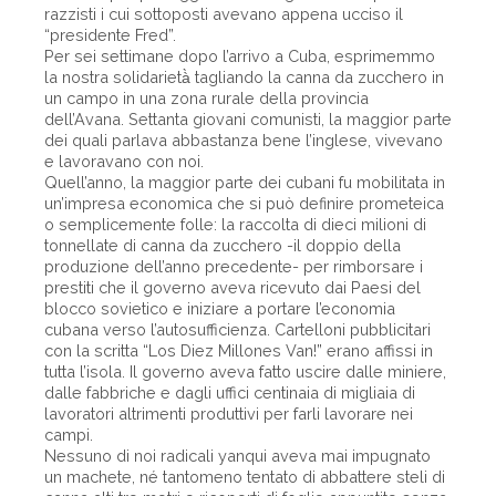
razzisti i cui sottoposti avevano appena ucciso il
“presidente Fred”.
Per sei settimane dopo l’arrivo a Cuba, esprimemmo
la nostra solidarietà̀ tagliando la canna da zucchero in
un campo in una zona rurale della provincia
dell’Avana. Settanta giovani comunisti, la maggior parte
dei quali parlava abbastanza bene l’inglese, vivevano
e lavoravano con noi.
Quell’anno, la maggior parte dei cubani fu mobilitata in
un’impresa economica che si può definire prometeica
o semplicemente folle: la raccolta di dieci milioni di
tonnellate di canna da zucchero -il doppio della
produzione dell’anno precedente- per rimborsare i
prestiti che il governo aveva ricevuto dai Paesi del
blocco sovietico e iniziare a portare l’economia
cubana verso l’autosufficienza. Cartelloni pubblicitari
con la scritta “Los Diez Millones Van!” erano affissi in
tutta l’isola. Il governo aveva fatto uscire dalle miniere,
dalle fabbriche e dagli uffici centinaia di migliaia di
lavoratori altrimenti produttivi per farli lavorare nei
campi.
Nessuno di noi radicali yanqui aveva mai impugnato
un machete, né tantomeno tentato di abbattere steli di