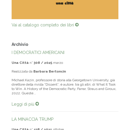
Vai al catalogo completo dei libri
Archivio
I DEMOCRATICI AMERICANI
Una Città
n°
308 / 2025
marzo
Realizzata da
Barbara Bertoncin
Michael Kazin, professore di storia alla Georgetown University, già
direttore della rivista “Dissent”; è autore, tra gli altri, di What It Took
to Win. A History of the Democratic Party, Farrar, Straus and Giroux,
2022. Queste...
Leggi di più
LA MINACCIA TRUMP
Una Città
n°
278 / 2021
ottobre