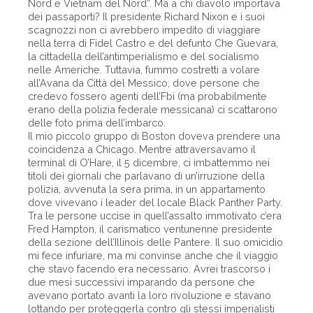
Nord e Vietnam del Nord”. Ma a chi diavolo importava
dei passaporti? Il presidente Richard Nixon e i suoi
scagnozzi non ci avrebbero impedito di viaggiare
nella terra di Fidel Castro e del defunto Che Guevara,
la cittadella dell’antimperialismo e del socialismo
nelle Americhe. Tuttavia, fummo costretti a volare
all’Avana da Città del Messico, dove persone che
credevo fossero agenti dell’Fbi (ma probabilmente
erano della polizia federale messicana) ci scattarono
delle foto prima dell’imbarco.
Il mio piccolo gruppo di Boston doveva prendere una
coincidenza a Chicago. Mentre attraversavamo il
terminal di O’Hare, il 5 dicembre, ci imbattemmo nei
titoli dei giornali che parlavano di un’irruzione della
polizia, avvenuta la sera prima, in un appartamento
dove vivevano i leader del locale Black Panther Party.
Tra le persone uccise in quell’assalto immotivato c’era
Fred Hampton, il carismatico ventunenne presidente
della sezione dell’Illinois delle Pantere. Il suo omicidio
mi fece infuriare, ma mi convinse anche che il viaggio
che stavo facendo era necessario. Avrei trascorso i
due mesi successivi imparando da persone che
avevano portato avanti la loro rivoluzione e stavano
lottando per proteggerla contro gli stessi imperialisti