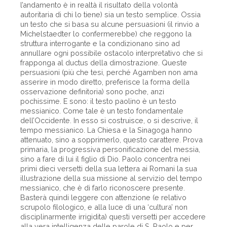
l’andamento è in realtà il risultato della volontà
autoritaria di chi lo tiene) sia un testo semplice. Ossia
un testo che si basa su alcune persuasioni (il rinvio a
Michelstaedter lo confermerebbe) che reggono la
struttura interrogante e la condizionano sino ad
annullare ogni possibile ostacolo interpretativo che si
frapponga al ductus della dimostrazione. Queste
persuasioni (più che tesi, perché Agamben non ama
asserire in modo diretto, preferisce la forma della
osservazione definitoria) sono poche, anzi
pochissime. E sono: il testo paolino è un testo
messianico. Come tale è un testo fondamentale
dell’Occidente. In esso si costruisce, o si descrive, il
tempo messianico. La Chiesa e la Sinagoga hanno
attenuato, sino a sopprimerlo, questo carattere. Prova
primaria, la progressiva personificazione del messia,
sino a fare di lui il figlio di Dio. Paolo concentra nei
primi dieci versetti della sua lettera ai Romani la sua
illustrazione della sua missione al servizio del tempo
messianico, che è di farlo riconoscere presente.
Basterà quindi leggere con attenzione (e relativo
scrupolo filologico, e alla luce di una ‘cultura’ non
disciplinarmente irrigidita) questi versetti per accedere
alla vera intelligenza delle parole di S. Paolo e per