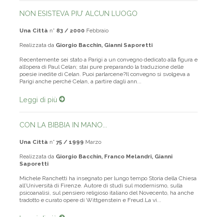
NON ESISTEVA PIU’ ALCUN LUOGO
Una Città
n°
83 / 2000
Febbraio
Realizzata da
Giorgio Bacchin, Gianni Saporetti
Recentemente sei stato a Parigi a un convegno dedicato alla figura e
all’opera di Paul Celan; stai pure preparando la traduzione delle
poesie inedite di Celan. Puoi parlarcene?Il convegno si svolgeva a
Parigi anche perché Celan, a partire dagli ann...
Leggi di più
CON LA BIBBIA IN MANO...
Una Città
n°
75 / 1999
Marzo
Realizzata da
Giorgio Bacchin, Franco Melandri, Gianni
Saporetti
Michele Ranchetti ha insegnato per lungo tempo Storia della Chiesa
all’Università di Firenze. Autore di studi sul modernismo, sulla
psicoanalisi, sul pensiero religioso italiano del Novecento, ha anche
tradotto e curato opere di Wittgenstein e Freud.La vi...