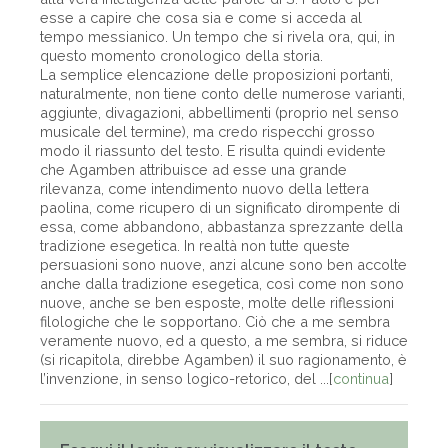
esse a capire che cosa sia e come si acceda al
tempo messianico. Un tempo che si rivela ora, qui, in
questo momento cronologico della storia.
La semplice elencazione delle proposizioni portanti,
naturalmente, non tiene conto delle numerose varianti,
aggiunte, divagazioni, abbellimenti (proprio nel senso
musicale del termine), ma credo rispecchi grosso
modo il riassunto del testo. E risulta quindi evidente
che Agamben attribuisce ad esse una grande
rilevanza, come intendimento nuovo della lettera
paolina, come ricupero di un significato dirompente di
essa, come abbandono, abbastanza sprezzante della
tradizione esegetica. In realtà non tutte queste
persuasioni sono nuove, anzi alcune sono ben accolte
anche dalla tradizione esegetica, così come non sono
nuove, anche se ben esposte, molte delle riflessioni
filologiche che le sopportano. Ciò che a me sembra
veramente nuovo, ed a questo, a me sembra, si riduce
(si ricapitola, direbbe Agamben) il suo ragionamento, è
l’invenzione, in senso logico-retorico, del ...[
continua
]