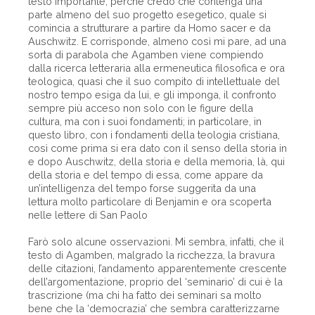
testo importante, perché credo che contenga una
parte almeno del suo progetto esegetico, quale si
comincia a strutturare a partire da Homo sacer e da
Auschwitz. E corrisponde, almeno così mi pare, ad una
sorta di parabola che Agamben viene compiendo
dalla ricerca letteraria alla ermeneutica filosofica e ora
teologica, quasi che il suo compito di intellettuale del
nostro tempo esiga da lui, e gli imponga, il confronto
sempre più acceso non solo con le figure della
cultura, ma con i suoi fondamenti; in particolare, in
questo libro, con i fondamenti della teologia cristiana,
così come prima si era dato con il senso della storia in
e dopo Auschwitz, della storia e della memoria, là, qui
della storia e del tempo di essa, come appare da
un’intelligenza del tempo forse suggerita da una
lettura molto particolare di Benjamin e ora scoperta
nelle lettere di San Paolo
Farò solo alcune osservazioni. Mi sembra, infatti, che il
testo di Agamben, malgrado la ricchezza, la bravura
delle citazioni, I’andamento apparentemente crescente
dell’argomentazione, proprio del ‘seminario’ di cui è la
trascrizione (ma chi ha fatto dei seminari sa molto
bene che la ‘democrazia’ che sembra caratterizzarne