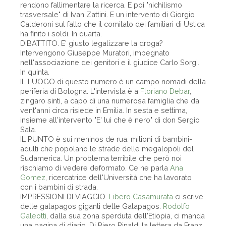
rendono fallimentare la ricerca. E poi "nichilismo
trasversale" di Ivan Zattini. E un intervento di Giorgio
Calderoni sul fatto che il comitato dei familiari di Ustica
ha finito i soldi. In quarta.
DIBATTITO. E' giusto legalizzare la droga?
Intervengono Giuseppe Muratori, impegnato
nell'associazione dei genitori e il giudice Carlo Sorgi.
In quinta.
IL LUOGO di questo numero è un campo nomadi della
periferia di Bologna. L'intervista è a
Floriano Debar
,
zingaro sinti, a capo di una numerosa famiglia che da
vent'anni circa risiede in Emilia. In sesta e settima,
insieme all'intervento "E' lui che è nero" di don Sergio
Sala.
IL PUNTO è sui meninos de rua: milioni di bambini-
adulti che popolano le strade delle megalopoli del
Sudamerica. Un problema terribile che però noi
rischiamo di vedere deformato. Ce ne parla
Ana
Gomez
, ricercatrice dell'Università che ha lavorato
con i bambini di strada.
IMPRESSIONI DI VIAGGIO.
Libero Casamurata
ci scrive
delle galapagos giganti delle Galapagos.
Rodolfo
Galeotti
, dalla sua zona sperduta dell'Etiopia, ci manda
una pagina di diario. Di Piero Rinaldi la lettera da Franz