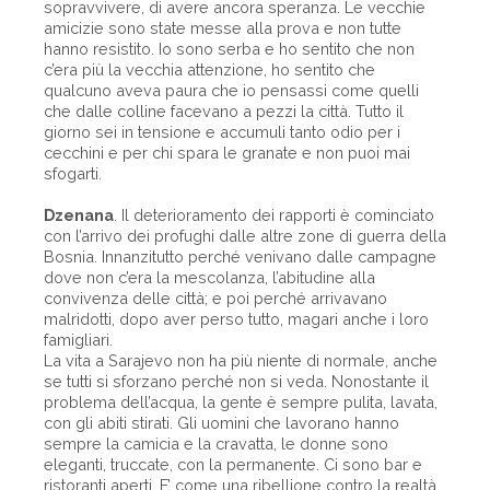
sopravvivere, di avere ancora speranza. Le vecchie
amicizie sono state messe alla prova e non tutte
hanno resistito. Io sono serba e ho sentito che non
c’era più la vecchia attenzione, ho sentito che
qualcuno aveva paura che io pensassi come quelli
che dalle colline facevano a pezzi la città. Tutto il
giorno sei in tensione e accumuli tanto odio per i
cecchini e per chi spara le granate e non puoi mai
sfogarti.
Dzenana
. Il deterioramento dei rapporti è cominciato
con l’arrivo dei profughi dalle altre zone di guerra della
Bosnia. Innanzitutto perché venivano dalle campagne
dove non c’era la mescolanza, l’abitudine alla
convivenza delle città; e poi perché arrivavano
malridotti, dopo aver perso tutto, magari anche i loro
famigliari.
La vita a Sarajevo non ha più niente di normale, anche
se tutti si sforzano perché non si veda. Nonostante il
problema dell’acqua, la gente è sempre pulita, lavata,
con gli abiti stirati. Gli uomini che lavorano hanno
sempre la camicia e la cravatta, le donne sono
eleganti, truccate, con la permanente. Ci sono bar e
ristoranti aperti. E’ come una ribellione contro la realtà.