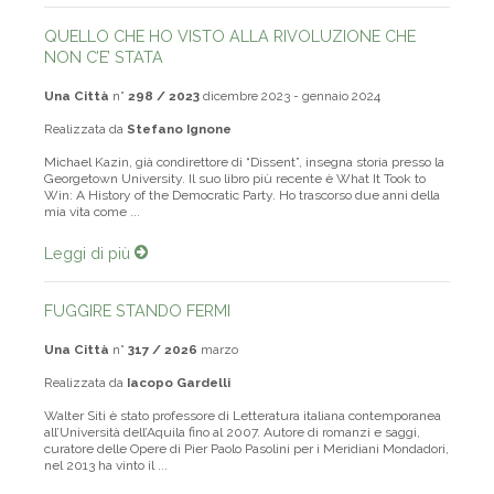
QUELLO CHE HO VISTO ALLA RIVOLUZIONE CHE
NON C’E’ STATA
Una Città
n°
298 / 2023
dicembre 2023 - gennaio 2024
Realizzata da
Stefano Ignone
Michael Kazin, già condirettore di “Dissent”, insegna storia presso la
Georgetown University. Il suo libro più recente è What It Took to
Win: A History of the Democratic Party. Ho trascorso due anni della
mia vita come ...
Leggi di più
FUGGIRE STANDO FERMI
Una Città
n°
317 / 2026
marzo
Realizzata da
Iacopo Gardelli
Walter Siti è stato professore di Letteratura italiana contemporanea
all’Università dell’Aquila fino al 2007. Autore di romanzi e saggi,
curatore delle Opere di Pier Paolo Pasolini per i Meridiani Mondadori,
nel 2013 ha vinto il ...