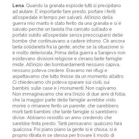
Lena
. Quando la granata esplode tutti si precipitano
ad aiutare. E’ importante fare presto, portare i feriti
all’ospedale in tempo per salvarli. All’inizio della
guerra mio marito è stato ferito da una granata e si è
salvato perché un taxista l’ha caricato sull’auto e
portato subito all’ospedale senza preoccuparsi delle
bombe che continuavano a cadere intorno. C’è ancora
tanta solidarietà fra la gente, anche se la situazione si
è molto deteriorata. Prima della guerra a Sarajevo non
esistevano divisioni religiose e c’erano tante famiglie
miste. All’inizio dei bombardamenti nessuno capiva,
nessuno poteva credere. Eravamo nei rifugi e
aspettavamo che tutto finisse da un momento all’altro.
Ci chiedevamo chi poteva sparare sui civili, sui
bambini, sulle case e i monumenti. Non capivamo.
Non immaginavamo che era l’inizio di due anni di follia,
che la maggior parte delle famiglie avrebbe visto
morire o rimanere ferito un parente, che sarebbero
morti tanti bambini, che tante famiglie si sarebbero
divise. Abbiamo resistito un anno credendo che
sarebbe finita presto. Tanti pensavano: qualcuno farà
qualcosa. Poi piano piano la gente si è chiusa, si è
proprio ritirata in se stessa per trovare il modo di