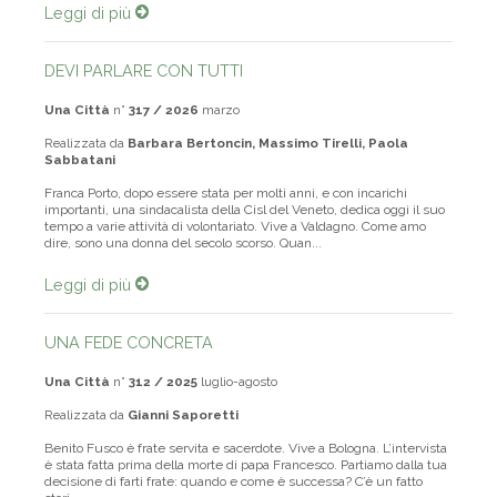
Leggi di più
DEVI PARLARE CON TUTTI
Una Città
n°
317 / 2026
marzo
Realizzata da
Barbara Bertoncin, Massimo Tirelli, Paola
Sabbatani
Franca Porto, dopo essere stata per molti anni, e con incarichi
importanti, una sindacalista della Cisl del Veneto, dedica oggi il suo
tempo a varie attività di volontariato. Vive a Valdagno. Come amo
dire, sono una donna del secolo scorso. Quan...
Leggi di più
UNA FEDE CONCRETA
Una Città
n°
312 / 2025
luglio-agosto
Realizzata da
Gianni Saporetti
Benito Fusco è frate servita e sacerdote. Vive a Bologna. L’intervista
è stata fatta prima della morte di papa Francesco. Partiamo dalla tua
decisione di farti frate: quando e come è successa? C’è un fatto