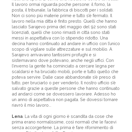
Il lavoro ormai riguarda poche persone: il forno, la
posta, il tribunale, la fabbrica di biscotti per i soldati.
Non ci sono più materie prime e tutto s’è fermato. Il
lavoro nella mia ditta è finito presto. Quelli che hanno
lasciato Sarajevo prima del maggio del 92 sono stati
licenziati, quelli che sono rimasti in città sono stati
messi in aspettativa con lo stipendio ridotto. Una
decina hanno continuato ad andare in ufficio con l’unico
scopo di vigilare sulle attrezzature e sul mobilio. A
Sarajevo arrivavano tantissimi profughi e si
sistemavano dove potevano, anche negli uffici. Con
l’inverno la gente ha cominciato a cercare legna per
scaldarsi e ha bruciato mobili, porte e tutto quello che
poteva servire. Dalle case abbandonate s’è preso di
tutto, per bruciarlo o per venderlo. Il nostro ufficio s’è
salvato grazie a queste persone che hanno continuato
ad andarci come se dovessero lavorare. Adesso ho
un anno di aspettativa non pagata. Se dovessi tornare
riavrò il mio lavoro...
Lena
. La vita di ogni giorno è scandita da cose che
prima erano normalissime, così normali che le facevi
senza accorgertene. La prima è fare rifornimento di