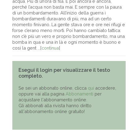
acqua. Più di un’ora di fila. E poi ancora e ancora,
perché l’acqua non basta mai. E sempre con la paura
di un bombardamento. All’inizio della guerra i
bombardamenti duravano di più, ma ad un certo
momento finivano. La gente stava ore e ore nei rifugi e
forse c’erano meno morti. Poi hanno cambiato tattica:
non c’è più un vero e proprio bombardamento, ma una
bomba in qua e una in là e ogni momento è buono e
così la gent ...[
continua
]
Esegui il login per visualizzare il testo
completo.
Se sei un abbonato online, clicca
qui
accedere,
oppure vai alla pagina
Abbonamenti
per
acquistare l'abbonamento online.
Gli abbonati alla rivista hanno diritto
all'abbonamento online gratuito!