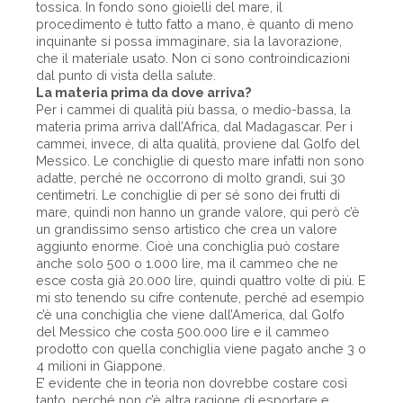
tossica. In fondo sono gioielli del mare, il
procedimento è tutto fatto a mano, è quanto di meno
inquinante si possa immaginare, sia la lavorazione,
che il materiale usato. Non ci sono controindicazioni
dal punto di vista della salute.
La materia prima da dove arriva?
Per i cammei di qualità più bassa, o medio-bassa, la
materia prima arriva dall’Africa, dal Madagascar. Per i
cammei, invece, di alta qualità, proviene dal Golfo del
Messico. Le conchiglie di questo mare infatti non sono
adatte, perché ne occorrono di molto grandi, sui 30
centimetri. Le conchiglie di per sé sono dei frutti di
mare, quindi non hanno un grande valore, qui però c’è
un grandissimo senso artistico che crea un valore
aggiunto enorme. Cioè una conchiglia può costare
anche solo 500 o 1.000 lire, ma il cammeo che ne
esce costa già 20.000 lire, quindi quattro volte di più. E
mi sto tenendo su cifre contenute, perché ad esempio
c’è una conchiglia che viene dall’America, dal Golfo
del Messico che costa 500.000 lire e il cammeo
prodotto con quella conchiglia viene pagato anche 3 o
4 milioni in Giappone.
E’ evidente che in teoria non dovrebbe costare così
tanto, perché non c’è altra ragione di esportare e