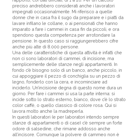
preciso andrebbero considerati anche i lavoratori
impegnati occasionalmente. Mi riferisco a quelle
donne che in casa fra il sugo da preparare e i piatti da
lavare infilano le collane, o ai pensionati che hanno
imparato a fare i cammei in casa fin da piccoli, e ora
spendono questa competenza per arrotondare la
pensione. In questo caso si raggiungerebbero cifre
anche più alte di 8.000 persone.
Una delle caratteristiche di questa attività è infatti che
non ci sono laboratori di cammei, di incisione, ma
semplicemente delle stanze negli appartamenti. In
fondo c’è bisogno solo di un banco, anche piccolo, in
cui appoggiare il pezzo di conchiglia su un pezzo di
legno, fonderlo con la cera, e incominciare ad
inciderlo. Un’incisione degna di questo nome dura un
giorno. Per fare i cammei si usa la parte interna: si
incide sotto lo strato esterno, bianco, dove c’è lo strato
color caffè, o quello classico di colore rosa. Qui si
lavora molto anche la madreperla.
In questi laboratori (e per laboratori intendo sempre
stanze di appartamenti o di case) c’è sempre un forte
odore di salsedine, che rimane addosso anche
all’incisore. Comunque la polvere di cammeo non è