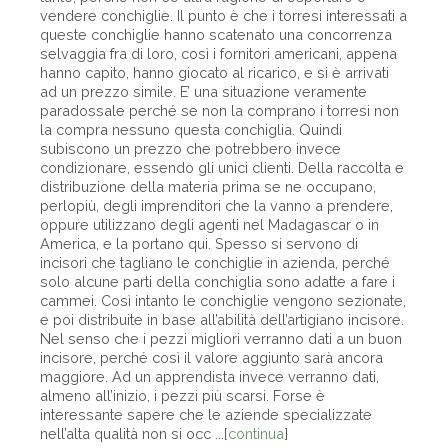
vendere conchiglie. Il punto è che i torresi interessati a
queste conchiglie hanno scatenato una concorrenza
selvaggia fra di loro, così i fornitori americani, appena
hanno capito, hanno giocato al ricarico, e si è arrivati
ad un prezzo simile. E’ una situazione veramente
paradossale perché se non la comprano i torresi non
la compra nessuno questa conchiglia. Quindi
subiscono un prezzo che potrebbero invece
condizionare, essendo gli unici clienti. Della raccolta e
distribuzione della materia prima se ne occupano,
perlopiù, degli imprenditori che la vanno a prendere,
oppure utilizzano degli agenti nel Madagascar o in
America, e la portano qui. Spesso si servono di
incisori che tagliano le conchiglie in azienda, perché
solo alcune parti della conchiglia sono adatte a fare i
cammei. Così intanto le conchiglie vengono sezionate,
e poi distribuite in base all’abilità dell’artigiano incisore.
Nel senso che i pezzi migliori verranno dati a un buon
incisore, perché così il valore aggiunto sarà ancora
maggiore. Ad un apprendista invece verranno dati,
almeno all’inizio, i pezzi più scarsi. Forse è
interessante sapere che le aziende specializzate
nell’alta qualità non si occ ...[
continua
]