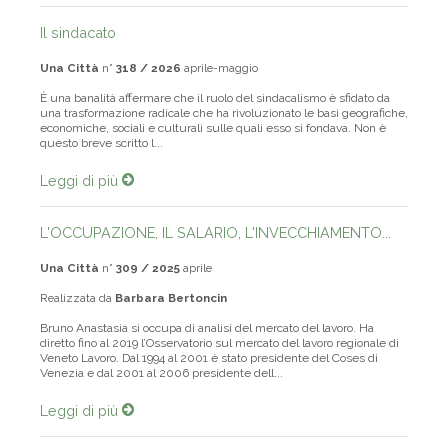
Il sindacato
Una Città
n°
318 / 2026
aprile-maggio
È una banalità affermare che il ruolo del sindacalismo è sfidato da
una trasformazione radicale che ha rivoluzionato le basi geografiche,
economiche, sociali e culturali sulle quali esso si fondava. Non è
questo breve scritto l...
Leggi di più
L'OCCUPAZIONE, IL SALARIO, L'INVECCHIAMENTO...
Una Città
n°
309 / 2025
aprile
Realizzata da
Barbara Bertoncin
Bruno Anastasia si occupa di analisi del mercato del lavoro. Ha
diretto fino al 2019 l’Osservatorio sul mercato del lavoro regionale di
Veneto Lavoro. Dal 1994 al 2001 è stato presidente del Coses di
Venezia e dal 2001 al 2006 presidente dell...
Leggi di più