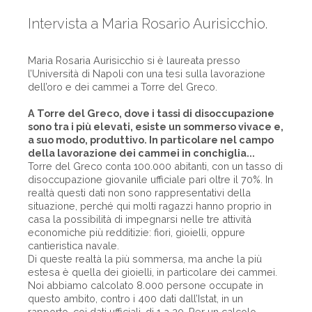
Intervista a Maria Rosario Aurisicchio.
Maria Rosaria Aurisicchio si è laureata presso
l’Università di Napoli con una tesi sulla lavorazione
dell’oro e dei cammei a Torre del Greco.
A Torre del Greco, dove i tassi di disoccupazione
sono tra i più elevati, esiste un sommerso vivace e,
a suo modo, produttivo. In particolare nel campo
della lavorazione dei cammei in conchiglia...
Torre del Greco conta 100.000 abitanti, con un tasso di
disoccupazione giovanile ufficiale pari oltre il 70%. In
realtà questi dati non sono rappresentativi della
situazione, perché qui molti ragazzi hanno proprio in
casa la possibilità di impegnarsi nelle tre attività
economiche più redditizie: fiori, gioielli, oppure
cantieristica navale.
Di queste realtà la più sommersa, ma anche la più
estesa è quella dei gioielli, in particolare dei cammei.
Noi abbiamo calcolato 8.000 persone occupate in
questo ambito, contro i 400 dati dall’Istat, in un
rapporto, coi dati ufficiali, di 1 a 20. Per un calcolo