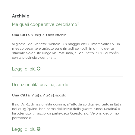
Archivio
Ma quali cooperative cerchiamo?
Una Città
n°
287 / 2022
ottobre
ai giornali del Veneto: “Venerdì 20 maggio 2022, intorno alle 16, un
mezzo pesante e un’auto sono rimasti coinvolti in un incidente
stradale avvenuto lungo via Postumia, a San Pietro in Gù, ai confini
con la provincia vicentina....
Leggi di più
Di nazionalità ucraina, sordo
Una Città
n°
294 / 2023
agosto
Il sig. A. R., di nazionalità ucraina, affetto da sordità, è giunto in Italia
nel 2015 (quindi ben prima dell’inizio della guerra russo-ucraina) e
ha ottenuto il rilascio, da parte della Questura di Verona, del primo
permesso di...
Leggi di più