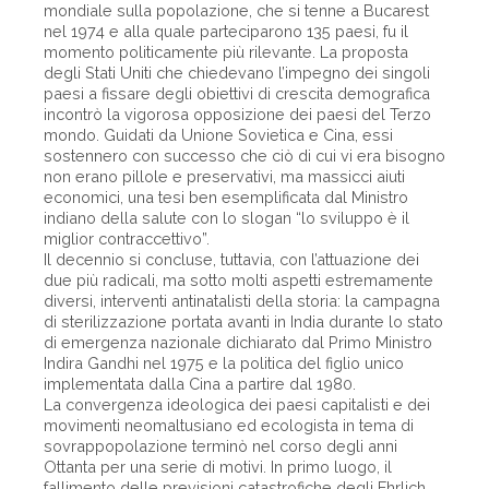
mondiale sulla popolazione, che si tenne a Bucarest
nel 1974 e alla quale parteciparono 135 paesi, fu il
momento politicamente più rilevante. La proposta
degli Stati Uniti che chiedevano l’impegno dei singoli
paesi a fissare degli obiettivi di crescita demografica
incontrò la vigorosa opposizione dei paesi del Terzo
mondo. Guidati da Unione Sovietica e Cina, essi
sostennero con successo che ciò di cui vi era bisogno
non erano pillole e preservativi, ma massicci aiuti
economici, una tesi ben esemplificata dal Ministro
indiano della salute con lo slogan “lo sviluppo è il
miglior contraccettivo”.
Il decennio si concluse, tuttavia, con l’attuazione dei
due più radicali, ma sotto molti aspetti estremamente
diversi, interventi antinatalisti della storia: la campagna
di sterilizzazione portata avanti in India durante lo stato
di emergenza nazionale dichiarato dal Primo Ministro
Indira Gandhi nel 1975 e la politica del figlio unico
implementata dalla Cina a partire dal 1980.
La convergenza ideologica dei paesi capitalisti e dei
movimenti neomaltusiano ed ecologista in tema di
sovrappopolazione terminò nel corso degli anni
Ottanta per una serie di motivi. In primo luogo, il
fallimento delle previsioni catastrofiche degli Ehrlich,