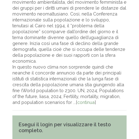
movimento ambientalista, del movimento femminista e
dei gruppi per i diritti umani di prendere le distanze dal
movimento neomaltusiano. Così, nella Conferenza
internazionale sulla popolazione e lo sviluppo,
tenutasi al Cairo nel 1994, il “problema della
popolazione” scomparve dall’ordine del giorno e il
tema dominante divenne quello dell’uguaglianza di
genere. Inizia così una fase di declino della grande
demografia, quella cioè che si occupa delle tendenze
della popolazione e dei suoi rapporti con la sfera
economica.
In questo nuovo clima non sorprende quindi che
neanche il concorde annuncio da parte dei principali
istituti di statistica internazionali che la lunga fase di
crescita della popolazione umana stia giungendo alla
fine (World population to 2300. UN, 2024; Populations
of the future, Iiasa, 2024; Fertility, mortality, migration,
and population scenarios for ...[
continua
]
Esegui il login per visualizzare il testo
completo.