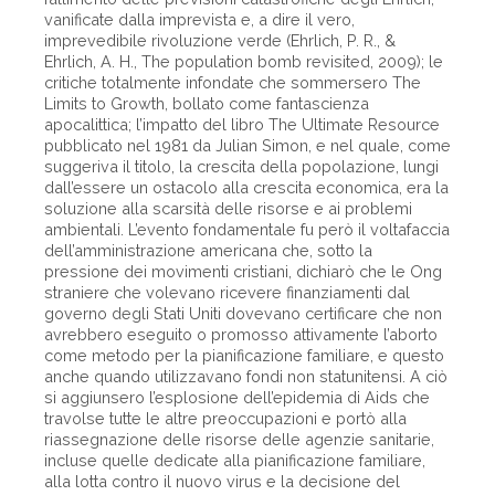
vanificate dalla imprevista e, a dire il vero,
imprevedibile rivoluzione verde (Ehrlich, P. R., &
Ehrlich, A. H., The population bomb revisited, 2009); le
critiche totalmente infondate che sommersero The
Limits to Growth, bollato come fantascienza
apocalittica; l’impatto del libro The Ultimate Resource
pubblicato nel 1981 da Julian Simon, e nel quale, come
suggeriva il titolo, la crescita della popolazione, lungi
dall’essere un ostacolo alla crescita economica, era la
soluzione alla scarsità delle risorse e ai problemi
ambientali. L’evento fondamentale fu però il voltafaccia
dell’amministrazione americana che, sotto la
pressione dei movimenti cristiani, dichiarò che le Ong
straniere che volevano ricevere finanziamenti dal
governo degli Stati Uniti dovevano certificare che non
avrebbero eseguito o promosso attivamente l’aborto
come metodo per la pianificazione familiare, e questo
anche quando utilizzavano fondi non statunitensi. A ciò
si aggiunsero l’esplosione dell’epidemia di Aids che
travolse tutte le altre preoccupazioni e portò alla
riassegnazione delle risorse delle agenzie sanitarie,
incluse quelle dedicate alla pianificazione familiare,
alla lotta contro il nuovo virus e la decisione del