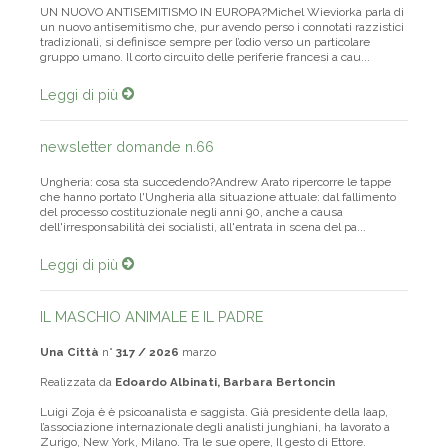
UN NUOVO ANTISEMITISMO IN EUROPA?Michel Wieviorka parla di
un nuovo antisemitismo che, pur avendo perso i connotati razzistici
tradizionali, si definisce sempre per l’odio verso un particolare
gruppo umano. Il corto circuito delle periferie francesi a cau...
Leggi di più
newsletter domande n.66
Ungheria: cosa sta succedendo?Andrew Arato ripercorre le tappe
che hanno portato l'Ungheria alla situazione attuale: dal fallimento
del processo costituzionale negli anni 90, anche a causa
dell'irresponsabilità dei socialisti, all'entrata in scena del pa...
Leggi di più
IL MASCHIO ANIMALE E IL PADRE
Una Città
n°
317 / 2026
marzo
Realizzata da
Edoardo Albinati, Barbara Bertoncin
Luigi Zoja è è psicoanalista e saggista. Già presidente della Iaap,
l’associazione internazionale degli analisti junghiani, ha lavorato a
Zurigo, New York, Milano. Tra le sue opere, Il gesto di Ettore.