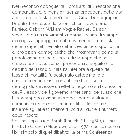
Nel Secondo dopoguerra il profilarsi di un’esplosione
demografica di dimensioni senza precedenti dette vita
a quello che è stato definito The Great Demographic
Debate. Promosso da scienziati di rilievo come
Fairfield Osborn, William Vogt e Rachel Carson
sospinto da un movimento neomaltusiano di stampo
ecologista, appoggiato dal movimento femminista
della Sanger, alimentato dalla crescente disponibilità
di proiezioni demografiche che mostravano come la
popolazione dei paesi in via di sviluppo stesse
crescendo a tassi senza precedenti a seguito di un
declino del tasso di natalità inferiore a quello del
tasso di mortalità, fu sostenuto dall’opinione di
numerosi economisti convinti che la crescita
demografica avesse un effetto negativo sulla crescita
del Pil; esso vide il governo americano, persuaso che
la sovrappopolazione avrebbe aperto la strada al
comunismo, schierarsi in prima fila e finanziare
insieme agli alleati interventi volti a ridurre il numero
delle nascite.
Se The Population Bomb (Ehrlich P. R., 1968), e The
Limits to Growth (Meadows et al.,1972) costituiscono i
libri simbolo di quel dibattito, la prima Conferenza