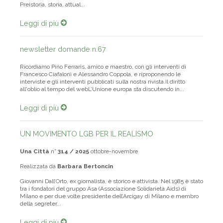
Preistoria, storia, attual...
Leggi di più
newsletter domande n.67
Ricordiamo Pino Ferraris, amico e maestro, con gli interventi di
Francesco Ciafaloni e Alessandro Coppola, e riproponendo le
interviste e gli interventi pubblicati sulla nostra rivista.Il diritto
all'oblio al tempo del webL’Unione europa sta discutendo in...
Leggi di più
UN MOVIMENTO LGB PER IL REALISMO
Una Città
n°
314 / 2025
ottobre-novembre
Realizzata da
Barbara Bertoncin
Giovanni Dall’Orto, ex giornalista, è storico e attivista. Nel 1985 è stato
tra i fondatori del gruppo Asa (Associazione Solidarietà Aids) di
Milano e per due volte presidente dell’Arcigay di Milano e membro
della segreter...
Leggi di più