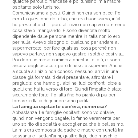
qualche parola di francese e poi tunisino, mia madre
ospitante solo tunisino.
Comunicavamo a gesti. Quindi non era semplice. Poi
c’era la questione del cibo, che era buonissimo, infatti
ho preso otto chili, però all’inizio non capivo nemmeno
cosa stavo mangiando. E sono diventata molto
dipendente dalle persone mentre in Italia non lo ero
per nulla. Avevo bisogno di qualcuno per andare al
supermercato, per fare qualsiasi cosa perché non
sapevo parlare, non sapevo gestire i soldi e così via...
Poi dopo un mese cominci a orientarti di più, ci sono
ancora degli ostacoli, però li riesci a superare. Anche
a scuola all’inizio non conosci nessuno, arrivi in una
classe già formata, ti devi presentare, affrontare i
pregiudizi che hanno gli altri nei tuoi confronti, oltre a
quelli che hai tu verso di loro. Quindi l’impatto è stato
sicuramente forte. Poi alla fine ho pianto di più per
tornare in Italia di quando sono partita.
La famiglia ospitante com’era, numerosa?
Abbastanza. Le famiglie ospitanti sono volontarie,
quindi non vengono pagate, lo fanno veramente per
uno spirito di socialità e accoglienza che è bellissimo.
La mia era composta da padre e madre con un’età tra i
sessanta e i settant’anni, quattro figli, due maschi e