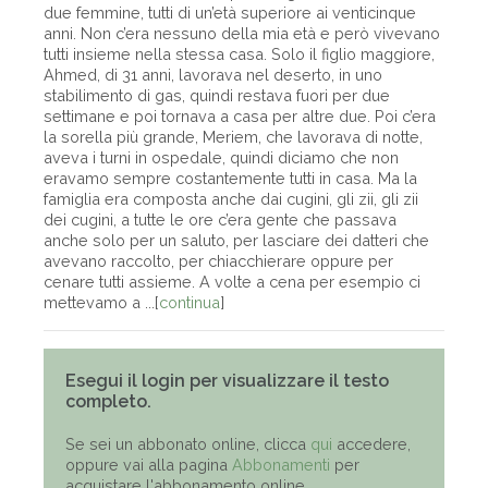
due femmine, tutti di un’età superiore ai venticinque
anni. Non c’era nessuno della mia età e però vivevano
tutti insieme nella stessa casa. Solo il figlio maggiore,
Ahmed, di 31 anni, lavorava nel deserto, in uno
stabilimento di gas, quindi restava fuori per due
settimane e poi tornava a casa per altre due. Poi c’era
la sorella più grande, Meriem, che lavorava di notte,
aveva i turni in ospedale, quindi diciamo che non
eravamo sempre costantemente tutti in casa. Ma la
famiglia era composta anche dai cugini, gli zii, gli zii
dei cugini, a tutte le ore c’era gente che passava
anche solo per un saluto, per lasciare dei datteri che
avevano raccolto, per chiacchierare oppure per
cenare tutti assieme. A volte a cena per esempio ci
mettevamo a ...[
continua
]
Esegui il login per visualizzare il testo
completo.
Se sei un abbonato online, clicca
qui
accedere,
oppure vai alla pagina
Abbonamenti
per
acquistare l'abbonamento online.