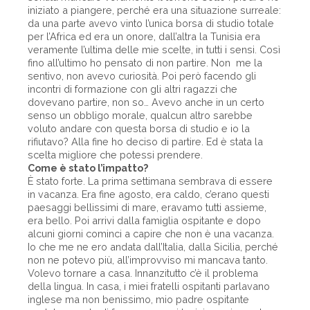
iniziato a piangere, perché era una situazione surreale:
da una parte avevo vinto l’unica borsa di studio totale
per l’Africa ed era un onore, dall’altra la Tunisia era
veramente l’ultima delle mie scelte, in tutti i sensi. Così
fino all’ultimo ho pensato di non partire. Non me la
sentivo, non avevo curiosità. Poi però facendo gli
incontri di formazione con gli altri ragazzi che
dovevano partire, non so… Avevo anche in un certo
senso un obbligo morale, qualcun altro sarebbe
voluto andare con questa borsa di studio e io la
rifiutavo? Alla fine ho deciso di partire. Ed è stata la
scelta migliore che potessi prendere.
Come è stato l’impatto?
È stato forte. La prima settimana sembrava di essere
in vacanza. Era fine agosto, era caldo, c’erano questi
paesaggi bellissimi di mare, eravamo tutti assieme,
era bello. Poi arrivi dalla famiglia ospitante e dopo
alcuni giorni cominci a capire che non è una vacanza.
Io che me ne ero andata dall’Italia, dalla Sicilia, perché
non ne potevo più, all’improvviso mi mancava tanto.
Volevo tornare a casa. Innanzitutto c’è il problema
della lingua. In casa, i miei fratelli ospitanti parlavano
inglese ma non benissimo, mio padre ospitante