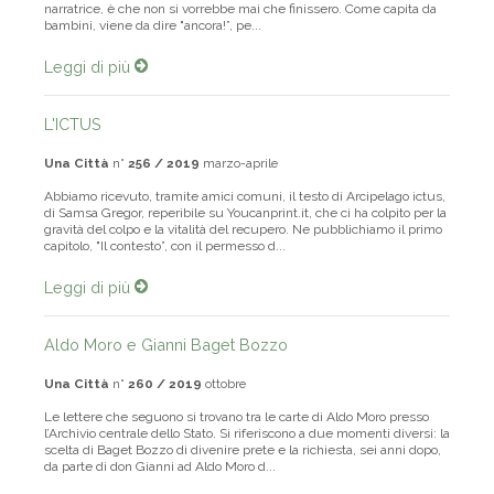
parola, gli scatti della voce, le emozioni del narratore o della
narratrice, è che non si vorrebbe mai che finissero. Come capita da
bambini, viene da dire "ancora!”, pe...
Leggi di più
L'ICTUS
Una Città
n°
256 / 2019
marzo-aprile
Abbiamo ricevuto, tramite amici comuni, il testo di Arcipelago ictus,
di Samsa Gregor, reperibile su Youcanprint.it, che ci ha colpito per la
gravità del colpo e la vitalità del recupero. Ne pubblichiamo il primo
capitolo, "Il contesto”, con il permesso d...
Leggi di più
Aldo Moro e Gianni Baget Bozzo
Una Città
n°
260 / 2019
ottobre
Le lettere che seguono si trovano tra le carte di Aldo Moro presso
l’Archivio centrale dello Stato. Si riferiscono a due momenti diversi: la
scelta di Baget Bozzo di divenire prete e la richiesta, sei anni dopo,
da parte di don Gianni ad Aldo Moro d...