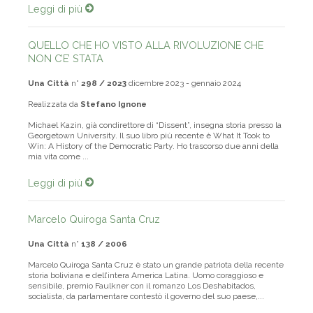
Leggi di più
QUELLO CHE HO VISTO ALLA RIVOLUZIONE CHE
NON C’E’ STATA
Una Città
n°
298 / 2023
dicembre 2023 - gennaio 2024
Realizzata da
Stefano Ignone
Michael Kazin, già condirettore di “Dissent”, insegna storia presso la
Georgetown University. Il suo libro più recente è What It Took to
Win: A History of the Democratic Party. Ho trascorso due anni della
mia vita come ...
Leggi di più
Marcelo Quiroga Santa Cruz
Una Città
n°
138 / 2006
Marcelo Quiroga Santa Cruz è stato un grande patriota della recente
storia boliviana e dell’intera America Latina. Uomo coraggioso e
sensibile, premio Faulkner con il romanzo Los Deshabitados,
socialista, da parlamentare contestò il governo del suo paese,...