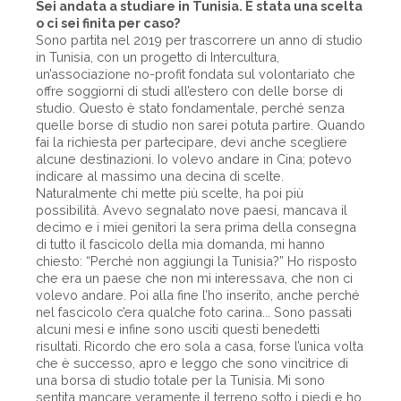
Sei andata a studiare in Tunisia. È stata una scelta
o ci sei finita per caso?
Sono partita nel 2019 per trascorrere un anno di studio
in Tunisia, con un progetto di Intercultura,
un’associazione no-profit fondata sul volontariato che
offre soggiorni di studi all’estero con delle borse di
studio. Questo è stato fondamentale, perché senza
quelle borse di studio non sarei potuta partire. Quando
fai la richiesta per partecipare, devi anche scegliere
alcune destinazioni. Io volevo andare in Cina; potevo
indicare al massimo una decina di scelte.
Naturalmente chi mette più scelte, ha poi più
possibilità. Avevo segnalato nove paesi, mancava il
decimo e i miei genitori la sera prima della consegna
di tutto il fascicolo della mia domanda, mi hanno
chiesto: “Perché non aggiungi la Tunisia?” Ho risposto
che era un paese che non mi interessava, che non ci
volevo andare. Poi alla fine l’ho inserito, anche perché
nel fascicolo c’era qualche foto carina... Sono passati
alcuni mesi e infine sono usciti questi benedetti
risultati. Ricordo che ero sola a casa, forse l’unica volta
che è successo, apro e leggo che sono vincitrice di
una borsa di studio totale per la Tunisia. Mi sono
sentita mancare veramente il terreno sotto i piedi e ho