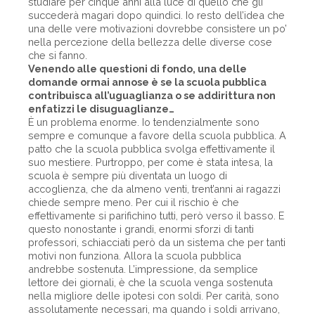
studiare per cinque anni alla luce di quello che gli
succederà magari dopo quindici. Io resto dell’idea che
una delle vere motivazioni dovrebbe consistere un po’
nella percezione della bellezza delle diverse cose
che si fanno.
Venendo alle questioni di fondo, una delle
domande ormai annose è se la scuola pubblica
contribuisca all’uguaglianza o se addirittura non
enfatizzi le disuguaglianze…
È un problema enorme. Io tendenzialmente sono
sempre e comunque a favore della scuola pubblica. A
patto che la scuola pubblica svolga effettivamente il
suo mestiere. Purtroppo, per come è stata intesa, la
scuola è sempre più diventata un luogo di
accoglienza, che da almeno venti, trent’anni ai ragazzi
chiede sempre meno. Per cui il rischio è che
effettivamente si parifichino tutti, però verso il basso. E
questo nonostante i grandi, enormi sforzi di tanti
professori, schiacciati però da un sistema che per tanti
motivi non funziona. Allora la scuola pubblica
andrebbe sostenuta. L’impressione, da semplice
lettore dei giornali, è che la scuola venga sostenuta
nella migliore delle ipotesi con soldi. Per carità, sono
assolutamente necessari, ma quando i soldi arrivano,