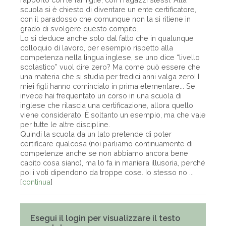
scuola si è chiesto di diventare un ente certificatore,
con il paradosso che comunque non la si ritiene in
grado di svolgere questo compito.
Lo si deduce anche solo dal fatto che in qualunque
colloquio di lavoro, per esempio rispetto alla
competenza nella lingua inglese, se uno dice “livello
scolastico” vuol dire zero? Ma come può essere che
una materia che si studia per tredici anni valga zero! I
miei figli hanno cominciato in prima elementare... Se
invece hai frequentato un corso in una scuola di
inglese che rilascia una certificazione, allora quello
viene considerato. È soltanto un esempio, ma che vale
per tutte le altre discipline.
Quindi la scuola da un lato pretende di poter
certificare qualcosa (noi parliamo continuamente di
competenze anche se non abbiamo ancora bene
capito cosa siano), ma lo fa in maniera illusoria, perché
poi i voti dipendono da troppe cose. Io stesso no ...
[
continua
]
Esegui il login per visualizzare il testo