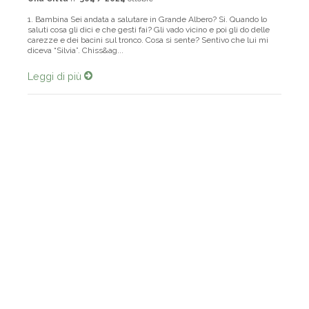
Una Città
n°
304 / 2024
ottobre
1. Bambina Sei andata a salutare in Grande Albero? Sì. Quando lo
saluti cosa gli dici e che gesti fai? Gli vado vicino e poi gli do delle
carezze e dei bacini sul tronco. Cosa si sente? Sentivo che lui mi
diceva “Silvia”. Chiss&ag...
Leggi di più