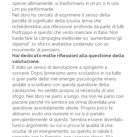
specie ultimamente, si trasformano in un pc o in una
Lim più performante.
Nel libro ho cercato di esprimere il senso della
perdita di significato della scuola, tema che
richiederebbe una riflessione profonda da parte di tutti.
Purtroppo è questo che vedo mancare in Italia. Non
basta fare la campagna elettorale su “aumentiamo gli
stipendi”; lo sforzo andrebbe sostenuto con un
movimento di pensiero.
Hai dedicato molte riflessioni alla questione della
valutazione.
È stato un senso di desolazione a spingermi a
scrivere. Dopo l’ennesimo anno scolastico in cui tutte
o gran parte delle mie energie psicologiche erano
andate a scontrarsi con questa questione della
valutazione, ho sentito proprio la necessità di uno
sfogo. Nel libro ne parlo a lungo, ma non ne parlo con
piacere perché mi sembra sia ormai diventata una
questione assolutamente sterile. Proprio poco fa
abbiamo avuto una riunione in cui si è parlato
prevalentemente di questo. Sembra essere diventato
l’unico argomento su cui si prova la qualità di una
scuola, di un insegnamento; su questo si valuta il
rapporto con le famiglie, con i ragazzi stessi. Alla