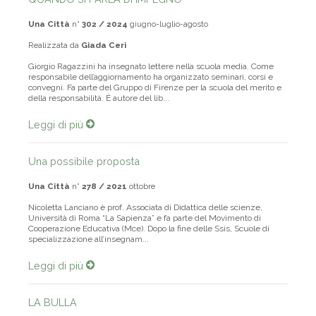
QUANDO SI PARLA DI IMPEGNO
Una Città
n°
302 / 2024
giugno-luglio-agosto
Realizzata da
Giada Ceri
Giorgio Ragazzini ha insegnato lettere nella scuola media. Come
responsabile dell’aggiornamento ha organizzato seminari, corsi e
convegni. Fa parte del Gruppo di Firenze per la scuola del merito e
della responsabilità. È autore del lib...
Leggi di più
Una possibile proposta
Una Città
n°
278 / 2021
ottobre
Nicoletta Lanciano è prof. Associata di Didattica delle scienze,
Università di Roma “La Sapienza” e fa parte del Movimento di
Cooperazione Educativa (Mce). Dopo la fine delle Ssis, Scuole di
specializzazione all’insegnam...
Leggi di più
LA BULLA