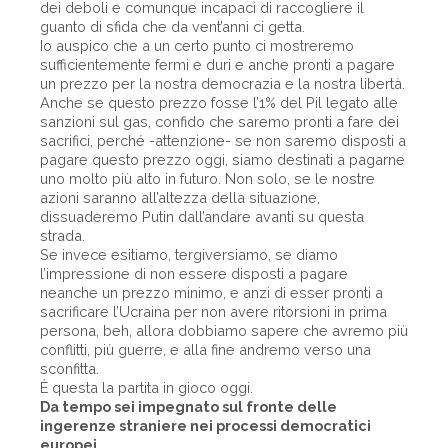
dei deboli e comunque incapaci di raccogliere il
guanto di sfida che da vent’anni ci getta.
Io auspico che a un certo punto ci mostreremo
sufficientemente fermi e duri e anche pronti a pagare
un prezzo per la nostra democrazia e la nostra libertà.
Anche se questo prezzo fosse l’1% del Pil legato alle
sanzioni sul gas, confido che saremo pronti a fare dei
sacrifici, perché -attenzione- se non saremo disposti a
pagare questo prezzo oggi, siamo destinati a pagarne
uno molto più alto in futuro. Non solo, se le nostre
azioni saranno all’altezza della situazione,
dissuaderemo Putin dall’andare avanti su questa
strada.
Se invece esitiamo, tergiversiamo, se diamo
l’impressione di non essere disposti a pagare
neanche un prezzo minimo, e anzi di esser pronti a
sacrificare l’Ucraina per non avere ritorsioni in prima
persona, beh, allora dobbiamo sapere che avremo più
conflitti, più guerre, e alla fine andremo verso una
sconfitta.
È questa la partita in gioco oggi.
Da tempo sei impegnato sul fronte delle
ingerenze straniere nei processi democratici
europei...