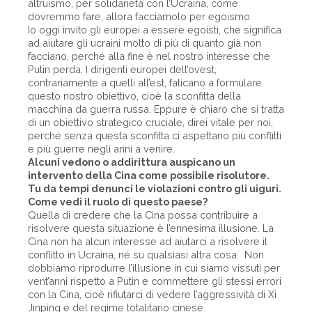
altruismo, per solidarietà con l’Ucraina, come
dovremmo fare, allora facciamolo per egoismo.
Io oggi invito gli europei a essere egoisti, che significa
ad aiutare gli ucraini molto di più di quanto già non
facciano, perché alla fine è nel nostro interesse che
Putin perda. I dirigenti europei dell’ovest,
contrariamente a quelli all’est, faticano a formulare
questo nostro obiettivo, cioè la sconfitta della
macchina da guerra russa. Eppure è chiaro che si tratta
di un obiettivo strategico cruciale, direi vitale per noi,
perché senza questa sconfitta ci aspettano più conflitti
e più guerre negli anni a venire.
Alcuni vedono o addirittura auspicano un
intervento della Cina come possibile risolutore.
Tu da tempi denunci le violazioni contro gli uiguri.
Come vedi il ruolo di questo paese?
Quella di credere che la Cina possa contribuire a
risolvere questa situazione è l’ennesima illusione. La
Cina non ha alcun interesse ad aiutarci a risolvere il
conflitto in Ucraina, né su qualsiasi altra cosa. Non
dobbiamo riprodurre l’illusione in cui siamo vissuti per
vent’anni rispetto a Putin e commettere gli stessi errori
con la Cina, cioè rifiutarci di vedere l’aggressività di Xi
Jinping e del regime totalitario cinese.