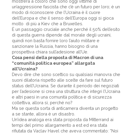
mostrerà a coloro che sono oggi vittime di
un’aggressione fascista che c’è un futuro per loro; è un
modo di riconoscere che l’Ucraina è il cuore
dell’Europa e che il senso dell’Europa oggi si gioca
molto di più a Kiev che a Bruxelles.
È un passaggio cruciale anche perché il 50% dell’esito
di questa guerra dipende dal morale degli ucraini,
quindi non basta fornire loro l’aiuto militare e
sanzionare la Russia, hanno bisogno di una
prospettiva chiara sull’adesione all’Ue.
Cosa pensi della proposta di Macron di una
“comunità politica europea” allargata
all’Ucraina?
Devo dire che sono scettico su qualsiasi manovra che
suoni dilatoria rispetto alle scelte da fare sul futuro
status dell’Ucraina. Se durante il periodo dei negoziati
per l’adesione si crea una struttura che integri l’Ucraina
e altri paesi in una comunità politica e di sicurezza
collettiva, allora sì, perché no?
Ma se questa sorta di anticamera diventa un progetto
a se stante, allora è un disastro.
Un’idea analoga era stata proposta da Mitterrand ai
tempi del primo allargamento a est ed era stata
rifiutata da Vaclav Havel che aveva commentato: “Noi