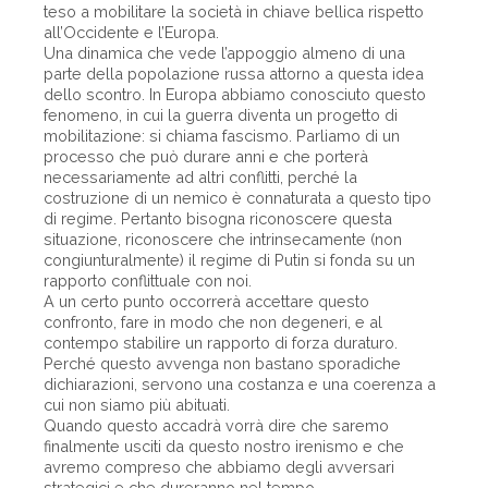
teso a mobilitare la società in chiave bellica rispetto
all’Occidente e l’Europa.
Una dinamica che vede l’appoggio almeno di una
parte della popolazione russa attorno a questa idea
dello scontro. In Europa abbiamo conosciuto questo
fenomeno, in cui la guerra diventa un progetto di
mobilitazione: si chiama fascismo. Parliamo di un
processo che può durare anni e che porterà
necessariamente ad altri conflitti, perché la
costruzione di un nemico è connaturata a questo tipo
di regime. Pertanto bisogna riconoscere questa
situazione, riconoscere che intrinsecamente (non
congiunturalmente) il regime di Putin si fonda su un
rapporto conflittuale con noi.
A un certo punto occorrerà accettare questo
confronto, fare in modo che non degeneri, e al
contempo stabilire un rapporto di forza duraturo.
Perché questo avvenga non bastano sporadiche
dichiarazioni, servono una costanza e una coerenza a
cui non siamo più abituati.
Quando questo accadrà vorrà dire che saremo
finalmente usciti da questo nostro irenismo e che
avremo compreso che abbiamo degli avversari
strategici e che dureranno nel tempo.