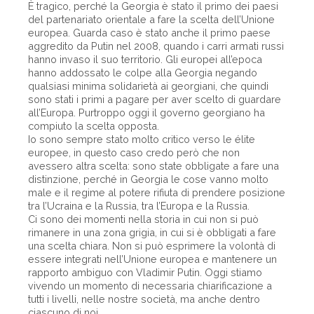
È tragico, perché la Georgia è stato il primo dei paesi
del partenariato orientale a fare la scelta dell’Unione
europea. Guarda caso è stato anche il primo paese
aggredito da Putin nel 2008, quando i carri armati russi
hanno invaso il suo territorio. Gli europei all’epoca
hanno addossato le colpe alla Georgia negando
qualsiasi minima solidarietà ai georgiani, che quindi
sono stati i primi a pagare per aver scelto di guardare
all’Europa. Purtroppo oggi il governo georgiano ha
compiuto la scelta opposta.
Io sono sempre stato molto critico verso le élite
europee, in questo caso credo però che non
avessero altra scelta: sono state obbligate a fare una
distinzione, perché in Geor­gia le cose vanno molto
male e il regime al potere rifiuta di prendere posizione
tra l’Ucraina e la Russia, tra l’Europa e la Russia.
Ci sono dei momenti nella storia in cui non si può
rimanere in una zona grigia, in cui si è obbligati a fare
una scelta chiara. Non si può esprimere la volontà di
essere integrati nell’Unione europea e mantenere un
rapporto ambiguo con Vladimir Putin. Oggi stiamo
vivendo un momento di necessaria chiarificazione a
tutti i livelli, nelle nostre società, ma anche dentro
ciascuno di noi.