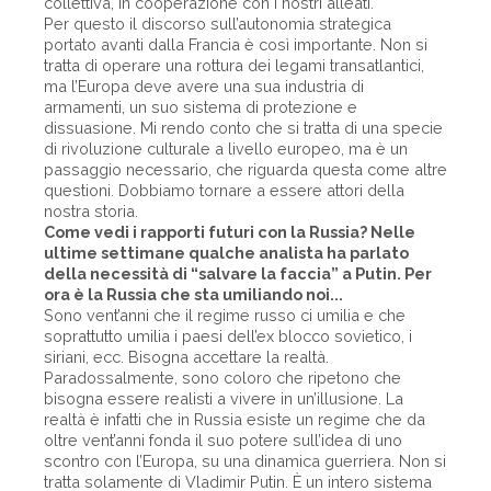
collettiva, in cooperazione con i nostri alleati.
Per questo il discorso sull’autonomia strategica
portato avanti dalla Francia è così importante. Non si
tratta di operare una rottura dei legami transatlantici,
ma l’Europa deve avere una sua industria di
armamenti, un suo sistema di protezione e
dissuasione. Mi rendo conto che si tratta di una specie
di rivoluzione culturale a livello europeo, ma è un
passaggio necessario, che riguarda questa come altre
questioni. Dobbiamo tornare a essere attori della
nostra storia.
Come vedi i rapporti futuri con la Russia? Nelle
ultime settimane qualche analista ha parlato
della necessità di “salvare la faccia” a Putin. Per
ora è la Russia che sta umiliando noi...
Sono vent’anni che il regime russo ci umilia e che
soprattutto umilia i paesi dell’ex blocco sovietico, i
siriani, ecc. Bisogna accettare la realtà.
Paradossalmente, sono coloro che ripetono che
bisogna essere realisti a vivere in un’illusione. La
realtà è infatti che in Russia esiste un regime che da
oltre vent’anni fonda il suo potere sull’idea di uno
scontro con l’Europa, su una dinamica guerriera. Non si
tratta solamente di Vladimir Putin. È un intero sistema