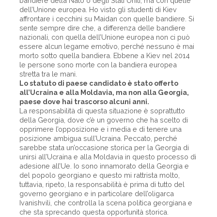
bandiere della Nato o degli Stati Uniti, ma con quelle
dell’Unione europea. Ho visto gli studenti di Kiev
affrontare i cecchini su Maidan con quelle bandiere. Si
sente sempre dire che, a differenza delle bandiere
nazionali, con quella dell’Unione europea non ci può
essere alcun legame emotivo, perché nessuno è mai
morto sotto quella bandiera. Ebbene a Kiev nel 2014
le persone sono morte con la bandiera europea
stretta tra le mani.
Lo statuto di paese candidato è stato offerto
all’Ucraina e alla Moldavia, ma non alla Georgia,
paese dove hai trascorso alcuni anni.
La responsabilità di questa situazione è soprattutto
della Georgia, dove c’è un governo che ha scelto di
opprimere l’opposizione e i media e di tenere una
posizione ambigua sull’Ucraina. Peccato, perché
sarebbe stata un’occasione storica per la Geor­gia di
unirsi all’Ucraina e alla Moldavia in questo processo di
adesione all’Ue. Io sono innamorato della Georgia e
del popolo georgiano e questo mi rattrista molto,
tuttavia, ripeto, la responsabilità è prima di tutto del
governo georgiano e in particolare dell’oligarca
Ivanishvili, che controlla la scena politica georgiana e
che sta sprecando questa opportunità storica.