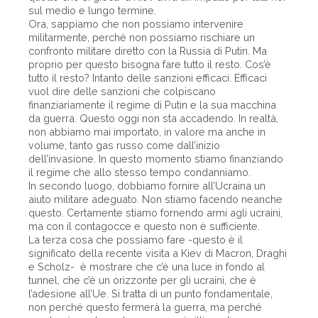
sul medio e lungo termine.
Ora, sappiamo che non possiamo intervenire
militarmente, perché non possiamo rischiare un
confronto militare diretto con la Russia di Putin. Ma
proprio per questo bisogna fare tutto il resto. Cos’è
tutto il resto? Intanto delle sanzioni efficaci. Efficaci
vuol dire delle sanzioni che colpiscano
finanziariamente il regime di Putin e la sua macchina
da guerra. Questo oggi non sta accadendo. In realtà,
non abbiamo mai importato, in valore ma anche in
volume, tanto gas russo come dall’inizio
dell’invasione. In questo momento stiamo finanziando
il regime che allo stesso tempo condanniamo.
In secondo luogo, dobbiamo fornire all’Ucraina un
aiuto militare adeguato. Non stiamo facendo neanche
questo. Certamente stiamo fornendo armi agli ucraini,
ma con il contagocce e questo non è sufficiente.
La terza cosa che possiamo fare -questo è il
significato della recente visita a Kiev di Macron, Draghi
e Scholz- è mostrare che c’è una luce in fondo al
tunnel, che c’è un orizzonte per gli ucraini, che è
l’adesione all’Ue. Si tratta di un punto fondamentale,
non perché questo fermerà la guerra, ma perché