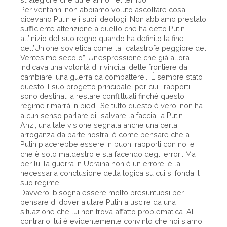
Per vent’anni non abbiamo voluto ascoltare cosa
dicevano Putin e i suoi ideologi. Non abbiamo prestato
sufficiente attenzione a quello che ha detto Putin
all’inizio del suo regno quando ha definito la fine
dell’Unione sovietica come la “catastrofe peggiore del
Ventesimo secolo”. Un’espressione che già allora
indicava una volontà di rivincita, delle frontiere da
cambiare, una guerra da combattere... È sempre stato
questo il suo progetto principale, per cui i rapporti
sono destinati a restare conflittuali finché questo
regime rimarrà in piedi. Se tutto questo è vero, non ha
alcun senso parlare di “salvare la faccia” a Putin.
Anzi, una tale visione segnala anche una certa
arroganza da parte nostra, è come pensare che a
Putin piacerebbe essere in buoni rapporti con noi e
che è solo maldestro e sta facendo degli errori. Ma
per lui la guerra in Ucraina non è un errore, è la
necessaria conclusione della logica su cui si fonda il
suo regime.
Davvero, bisogna essere molto presuntuosi per
pensare di dover aiutare Putin a uscire da una
situazione che lui non trova affatto problematica. Al
contrario, lui è evidentemente convinto che noi siamo