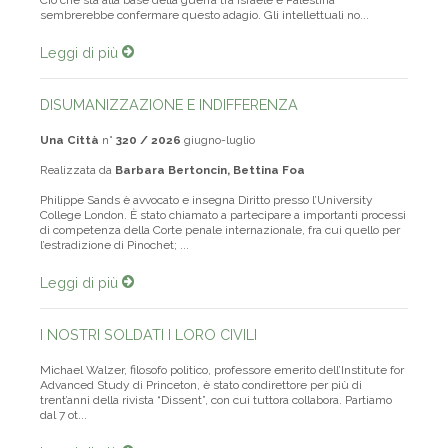
Ciò che sta alla base della guerra tra Israele e Palestina
sembrerebbe confermare questo adagio. Gli intellettuali no...
Leggi di più
DISUMANIZZAZIONE E INDIFFERENZA
Una Città
n°
320 / 2026
giugno-luglio
Realizzata da
Barbara Bertoncin, Bettina Foa
Philippe Sands è avvocato e insegna Diritto presso l’University
College London. È stato chiamato a partecipare a importanti processi
di competenza della Corte penale internazionale, fra cui quello per
l’estradizione di Pinochet; ...
Leggi di più
I NOSTRI SOLDATI I LORO CIVILI
Michael Walzer, filosofo politico, professore emerito dell’Institute for
Advanced Study di Princeton, è stato condirettore per più di
trent’anni della rivista “Dissent”, con cui tuttora collabora. Partiamo
dal 7 ot...