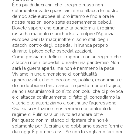
È da più di dieci anni che il regime russo non
solamente invade i paesi vicini, ma attacca le nostre
democrazie europee al loro interno e fino a ora le
nostre reazioni sono state estremamente deboli.
Dovete sapere che durante la pandemia, il regime
russo ha mandato i suoi hacker a colpire l’Agenzia
europea per i farmaci; inoltre ci sono stati degli
attacchi contro degli ospedali in Irlanda proprio
durante il picco delle ospedalizzazioni.
Come possiamo definire i rapporti con un regime che
attacca i nostri ospedali durante una pandemia? Non
sarà la guerra aperta, ma non è nemmeno la pace.
Viviamo in una dimensione di conflittualità
generalizzata, che è ideologica, politica, economica e
di cui dobbiamo farci carico. In questo mondo tragico,
se non assumiamo il conflitto con colui che ci provoca
e ci attacca continuamente, di fatto gli concediamo la
vittoria e lo autorizziamo a continuare l’aggressione.
Qualsiasi esitazione mostreremo nei confronti del
regime di Putin sarà un invito ad andare oltre.
Per questo non mi stanco di ripetere che non è
solamente per l’Ucraina che dobbiamo essere fermi e
duri oggi. È per noi stessi. Se non lo vogliamo fare per