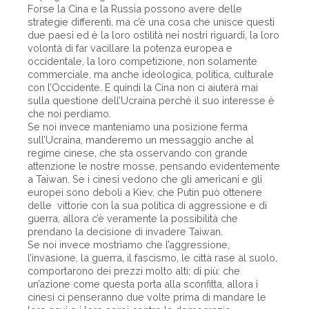
Forse la Cina e la Russia possono avere delle
strategie differenti, ma c’è una cosa che unisce questi
due paesi ed è la loro ostilità nei nostri riguardi, la loro
volontà di far vacillare la potenza europea e
occidentale, la loro competizione, non solamente
commerciale, ma anche ideologica, politica, culturale
con l’Occidente. E quindi la Cina non ci aiuterà mai
sulla questione dell’Ucraina perché il suo interesse è
che noi perdiamo.
Se noi invece manteniamo una posizione ferma
sull’Ucraina, manderemo un messaggio anche al
regime cinese, che sta osservando con grande
attenzione le nostre mosse, pensando evidentemente
a Taiwan. Se i cinesi vedono che gli americani e gli
europei sono deboli a Kiev, che Putin può ottenere
delle vittorie con la sua politica di aggressione e di
guerra, allora c’è veramente la possibilità che
prendano la decisione di invadere Taiwan.
Se noi invece mostriamo che l’aggressione,
l’invasione, la guerra, il fascismo, le città rase al suolo,
comportarono dei prezzi molto alti; di più: che
un’azione come questa porta alla sconfitta, allora i
cinesi ci penseranno due volte prima di mandare le