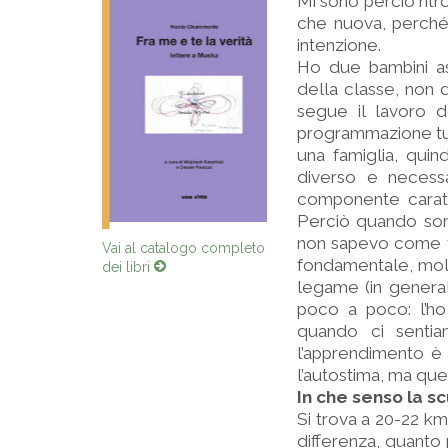
Mi sono perciò ritr
che nuova, perch
intenzione.
Ho due bambini as
della classe, non 
segue il lavoro d
programmazione tutt
una famiglia, qui
diverso e necessa
componente caratt
Perciò quando son
Vai al catalogo completo
non sapevo come f
dei libri
fondamentale, molto
legame (in general
poco a poco: l’ho
quando ci sentia
l’apprendimento è
l’autostima, ma ques
In che senso la s
Si trova a 20-22 km
differenza, quanto 