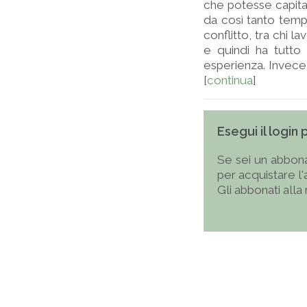
che potesse capita
da così tanto tem
conflitto, tra chi l
e quindi ha tutto
esperienza. Invece 
[
continua
]
Esegui il login
Se sei un abbona
per acquistare l
Gli abbonati alla