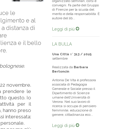
organizzato seminari, corsi e
convegni. Fa parte del Gruppo
di Firenze per la scuola del
uce le
merito e della responsabilità. È
autore del lib...
olgimento e al
 a distanza di
Leggi di più
are
ienza e il bello
LA BULLA
re.
Una Città
n°
313 / 2025
settembre
a bolognese.
Realizzata da
Barbara
Bertoncin
Antonia De Vita è professora
o 22 novembre.
associata di Pedagogia
Generale e Sociale presso il
a prendere le
Dipartimento di Scienze
tto questo. Io
umane dell’Università di
Verona. Nel suo lavoro di
tività per il
ricerca si occupa di pensiero
à, hanno preso
femminile, educazione di
genere, cittadinanza eco...
si interessata:
 personale.
Leggi di più