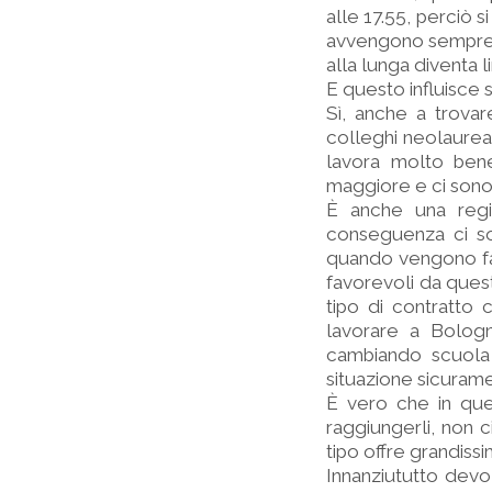
alle 17.55, perciò s
avvengono sempre d
alla lunga diventa 
E questo influisce s
Sì, anche a trova
colleghi neolaureat
lavora molto bene
maggiore e ci sono
È anche una regi
conseguenza ci so
quando vengono fatt
favorevoli da questo
tipo di contratto 
lavorare a Bolog
cambiando scuola d
situazione sicurame
È vero che in ques
raggiungerli, non c
tipo offre grandissi
Innanziututto devo