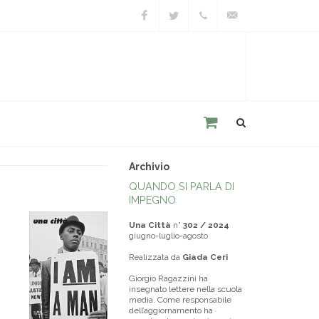
Facebook
Twitter
+39
unacitta@unacitta.o
0543
21422
Archivio
QUANDO SI PARLA DI
IMPEGNO
Una Città
n°
302 / 2024
giugno-luglio-agosto
Realizzata da
Giada Ceri
Giorgio Ragazzini ha
insegnato lettere nella scuola
media. Come responsabile
dell’aggiornamento ha