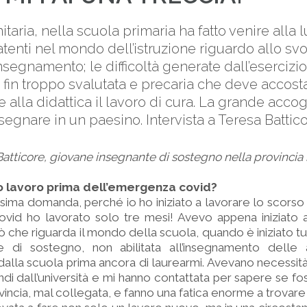
taria, nella scuola primaria ha fatto venire alla l
atenti nel mondo dell’istruzione riguardo allo sv
insegnamento; le difficoltà generate dall’esercizio
 fin troppo svalutata e precaria che deve accost
alla didattica il lavoro di cura. La grande accogl
insegnare in un paesino. Intervista a Teresa Battico
 Batticore, giovane insegnante di sostegno nella provinci
uo lavoro prima dell’emergenza covid?
ssima domanda, perché io ho iniziato a lavorare lo scors
ovid ho lavorato solo tre mesi! Avevo appena iniziato 
ò che riguarda il mondo della scuola, quando è iniziato tu
e di sostegno, non abilitata all’insegnamento delle at
dalla scuola prima ancora di laurearmi. Avevano necessit
ndi dall’università e mi hanno contattata per sapere se fos
vincia, mal collegata, e fanno una fatica enorme a trovare