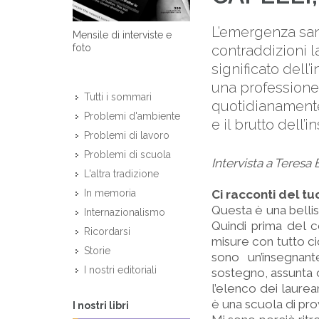
L’emergenza sani
Mensile di interviste e
contraddizioni l
foto
significato dell’
una professione
Tutti i sommari
quotidianamente 
Problemi d'ambiente
e il brutto dell’
Problemi di lavoro
Problemi di scuola
Intervista a Teresa
L'altra tradizione
Ci racconti del t
In memoria
Questa è una belli
Internazionalismo
Quindi prima del c
Ricordarsi
misure con tutto ci
Storie
sono un’insegnant
I nostri editoriali
sostegno, assunta 
l’elenco dei lau­rea
è una scuola di pro
I nostri libri