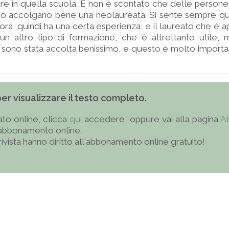
re in quella scuola. E non è scontato che delle person
po accolgano bene una neolaureata. Si sente sempre que
avora, quindi ha una certa esperienza, e il laureato che è 
 un altro tipo di formazione, che è altrettanto utile
sono stata accolta benissimo, e questo è molto importante
 per visualizzare il testo completo.
to online, clicca
qui
accedere, oppure vai alla pagina
A
'abbonamento online.
 rivista hanno diritto all'abbonamento online gratuito!