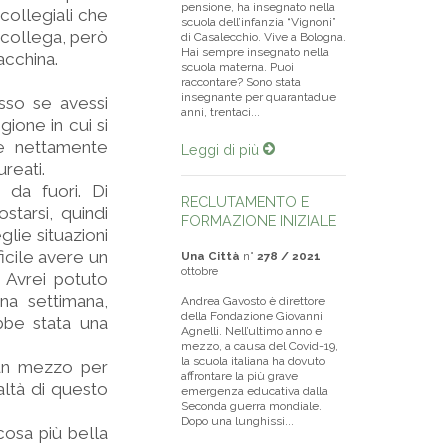
pensione, ha insegnato nella
 collegiali che
scuola dell’infanzia “Vignoni”
 collega, però
di Casalecchio. Vive a Bologna.
Hai sempre insegnato nella
acchina.
scuola materna. Puoi
raccontare? Sono stata
insegnante per quarantadue
sso se avessi
anni, trentaci...
ione in cui si
 è nettamente
Leggi di più
reati.
 da fuori. Di
RECLUTAMENTO E
tarsi, quindi
FORMAZIONE INIZIALE
lie situazioni
ficile avere un
Una Città
n°
278 / 2021
ottobre
. Avrei potuto
na settimana,
Andrea Gavosto è direttore
della Fondazione Giovanni
bbe stata una
Agnelli. Nell’ultimo anno e
mezzo, a causa del Covid-19,
la scuola italiana ha dovuto
i un mezzo per
affrontare la più grave
ealtà di questo
emergenza educativa dalla
Seconda guerra mondiale.
Dopo una lunghissi...
cosa più bella