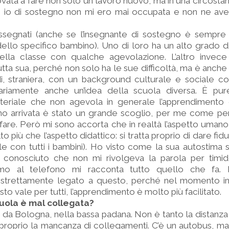
ovata a fare non solo un lavoro nuovo, ma in una circosta
é io di sostegno non mi ero mai occupata e non ne 
segnati (anche se l’insegnante di sostegno è sempre 
dello specifico bambino). Uno di loro ha un alto grado 
ella classe con qualche agevolazione. L’altro invece
a sua, perché non solo ha le sue difficoltà, ma è anche 
ndi, straniera, con un background culturale e sociale 
riamente anche un’idea della scuola diversa. È pur
eriale che non agevola in generale l’apprendimento e 
o arrivata è stato un grande scoglio, per me come pe
are. Però mi sono accorta che in realtà l’aspetto uman
 più che l’aspetto didattico: si tratta proprio di dare fid
e con tutti i bambini). Ho visto come la sua autostima s
 conosciuto che non mi rivolgeva la parola per timi
mo al telefono mi racconta tutto quello che fa. 
 strettamente legato a questo, perché nel momento i
to vale per tutti, l’apprendimento è molto più facilitato.
cuola è mal collegata?
 da Bologna, nella bassa padana. Non è tanto la distanza i
proprio la mancanza di collegamenti. C’è un autobus, ma 