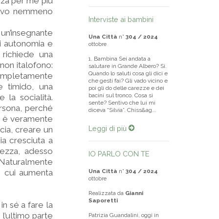
nza per me più
avevo nemmeno
Interviste ai bambini
un’insegnante
Una Città
n°
304 / 2024
di autonomia e
ottobre
 richiede una
1. Bambina Sei andata a
non italofono:
salutare in Grande Albero? Sì.
Quando lo saluti cosa gli dici e
completamente
che gesti fai? Gli vado vicino e
e timido, una
poi gli do delle carezze e dei
bacini sul tronco. Cosa si
la socialità.
sente? Sentivo che lui mi
rsona, perché
diceva “Silvia”. Chiss&ag...
o è veramente
Leggi di più
ucia, creare un
ia cresciuta a
dezza, adesso
IO PARLO CON TE
Naturalmente
n cui aumenta
Una Città
n°
304 / 2024
ottobre
Realizzata da
Gianni
Saporetti
n sé a fare la
l’ultimo parte
Patrizia Guandalini, oggi in