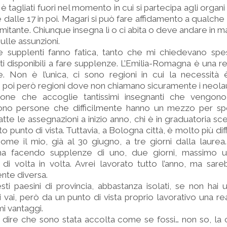
i è tagliati fuori nel momento in cui si partecipa agli organi
alle 17 in poi. Magari si può fare affidamento a qualche
limitante. Chiunque insegna lì o ci abita o deve andare in m
ulle assunzioni.
re supplenti fanno fatica, tanto che mi chiedevano spe
i disponibili a fare supplenze. L’Emilia-Romagna è una reg
. Non è l’unica, ci sono regioni in cui la necessità
 poi però regioni dove non chiamano sicuramente i neolau
one che accoglie tantissimi insegnanti che vengono
no persone che difficilmente hanno un mezzo per spos
e le assegnazioni a inizio anno, chi è in graduatoria sceg
 punto di vista. Tuttavia, a Bologna città, è molto più dif
come il mio, già al 30 giugno, a tre giorni dalla laurea
na facendo supplenze di uno, due giorni, massimo u
i volta in volta. Avrei lavorato tutto l’anno, ma sare
nte diversa.
ti paesini di provincia, abbastanza isolati, se non ha
i vai, però da un punto di vista proprio lavorativo una ­r
mi vantaggi.
 dire che sono stata accolta come se fossi… non so, la 