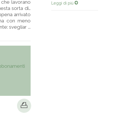
e che lavorano
Leggi di più
sta sorta di…
appena arrivato
, ma con meno
: svegliar ...
bbonamenti