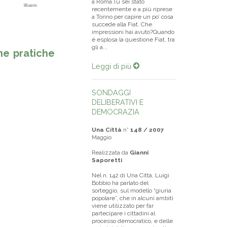
a Roma.Tu sei stato
recentemente e a più riprese
a Torino per capire un po’ cosa
succede alla Fiat. Che
impressioni hai avuto?Quando
è esplosa la questione Fiat, tra
gli a...
e pratiche
Leggi di più
SONDAGGI
DELIBERATIVI E
DEMOCRAZIA
Una Città
n°
148 / 2007
Maggio
Realizzata da
Gianni
Saporetti
Nel n. 142 di Una Città, Luigi
Bobbio ha parlato del
sorteggio, sul modello “giuria
popolare”, che in alcuni ambiti
viene utilizzato per far
partecipare i cittadini al
processo democratico, e delle