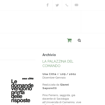
Facebook
Twitter
+39
unacitta@unacitta.o
0543
21422
Archivio
LA PALAZZINA DEL
COMANDO
Una Città
n°
109 / 2002
Dicembre-Gennaio
Realizzata da
Gianni
Saporetti
Pino Ferraris, saggista, già
docente di Sociologia
all’Università di Camerino, vive