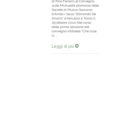
di Pino Ferraris al Convegno
sulla Mutualità promosso dalla
Società di Mutuo Soccorso
d’Ambo i Sessi "Edmondo De
Amicis” e tenutosi a Torino il
29 ottobre 2010.Nel corso
della prima sessione del
convegno intitolata "Che cosa
ci...
Leggi di più