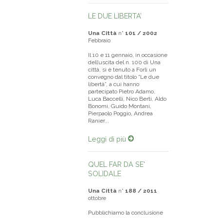
LE DUE LIBERTA’
Una Città
n°
101 / 2002
Febbraio
Il 10 e 11 gennaio, in occasione
dell’uscita del n. 100 di Una
città, si è tenuto a Forlì un
convegno dal titolo “Le due
libertà”, a cui hanno
partecipato Pietro Adamo,
Luca Baccelli, Nico Berti, Aldo
Bonomi, Guido Montani,
Pierpaolo Poggio, Andrea
Ranier...
Leggi di più
QUEL FAR DA SE'
SOLIDALE
Una Città
n°
188 / 2011
ottobre
Pubblichiamo la conclusione