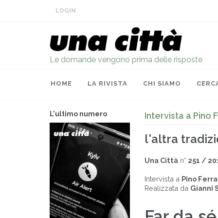
LOGIN
Le domande vengono prima delle risposte
HOME
LA RIVISTA
CHI SIAMO
CERC
L'ultimo numero
Intervista a Pino 
l'altra tradiz
Una Città
n°
251 / 20
Intervista a
Pino Ferra
Realizzata da
Gianni 
Far da sé