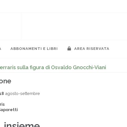
A
ABBONAMENTI E LIBRI
AREA RISERVATA
Ferraris sulla figura di Osvaldo Gnocchi-Viani
ione
18
agosto-settembre
ris
Saporetti
, insieme