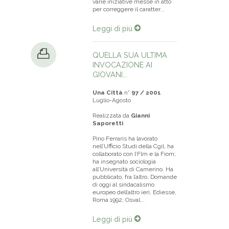
varie iniziative messe in atto
per correggere il caratter...
Leggi di più
QUELLA SUA ULTIMA
INVOCAZIONE AI
GIOVANI...
Una Città
n°
97 / 2001
Luglio-Agosto
Realizzata da
Gianni
Saporetti
Pino Ferraris ha lavorato
nell’Ufficio Studi della Cgil, ha
collaborato con l’Flm e la Fiom;
ha insegnato sociologia
all’Università di Camerino. Ha
pubblicato, fra l’altro, Domande
di oggi al sindacalismo
europeo dell’altro ieri, Ediesse,
Roma 1992; Osval...
Leggi di più