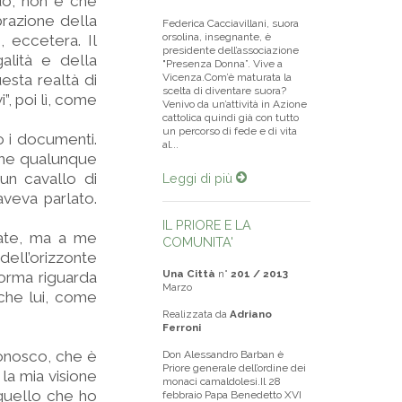
uò, non è che
razione della
Federica Cacciavillani, suora
orsolina, insegnante, è
, eccetera. Il
presidente dell’associazione
alità e della
"Presenza Donna”. Vive a
uesta realtà di
Vicenza.Com’è maturata la
scelta di diventare suora?
”, poi lì, come
Venivo da un’attività in Azione
cattolica quindi già con tutto
un percorso di fede e di vita
o i documenti.
al...
 che qualunque
 un cavallo di
Leggi di più
aveva parlato.
IL PRIORE E LA
iate, ma a me
COMUNITA'
dell’orizzonte
Una Città
n°
201 / 2013
forma riguarda
Marzo
nche lui, come
Realizzata da
Adriano
Ferroni
conosco, che è
Don Alessandro Barban è
Priore generale dell’ordine dei
 la mia visione
monaci camaldolesi.Il 28
 quello che ho
febbraio Papa Benedetto XVI