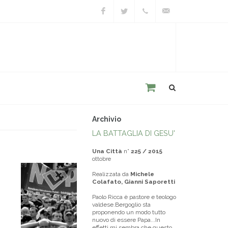
Facebook
Twitter
+39
unacitta@unacitta.o
0543
21422
Archivio
LA BATTAGLIA DI GESU'
Una Città
n°
225 / 2015
ottobre
Realizzata da
Michele
Colafato, Gianni Saporetti
Paolo Ricca è pastore e teologo
valdese.Bergoglio sta
proponendo un modo tutto
nuovo di essere Papa...In
effetti mi sembra che questo