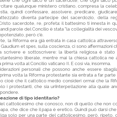
stiene che ogni laico è un sacerdote, che ogni laico p
itare qualunque ministero cristiano, compresa la celeb
stia, quindi confessare, assolvere, predicare, giudicare
attezzato diventa partecipe del sacerdozio, della reg
Cristo sacerdote, re, profeta: il battesimo ti innesta in q
andi parole del Concilio è stata "la collegialità dei vescovi
epotenziato, però c’è.
, la Riforma era già entrata in casa cattolica attravers
 Gaudium et spes, sulla coscienza, ci sono affermazioni
 scrivere e sottoscrivere: la libertà religiosa è stato
estantesimo liberale, mentre mai la chiesa cattolica ne 
a prima volta al Concilio vaticano II. E così via, insomma.
derazioni personali che possono anche essere sbagl
rima volta la Riforma protestante sia entrata a far parte 
so cioè che il cattolico medio consideri ormai che la Ri
lo i protestanti, che sia un’interpellazione alla quale a
ispondere.
eazione di tipo identitario?
o del cattolicesimo che conosco, non di quello che non 
papa, che dice che il papa è eretico. Quindi può darsi che
alga solo per una parte del cattolicesimo, però, ripeto,