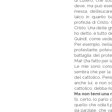
di Lutero, che so
deve, ma può eserc
messa, dell’eucare
laico in quanto b
profezia di Cristo. 
Cristo. Una delle gr
ho detto, è tutto d
Quindi, come vedete
Per esempio, nella
protestante poteva
battaglia del prot
Mai! L’ha fatto per l
Le mie sono consi
sembra che per la p
del cattolico. Pen
anche lui, e non so
cattolico, debba r
Ma non temi una r
Sì, certo. Io parl
quello che odia il 
sia parziale, che v