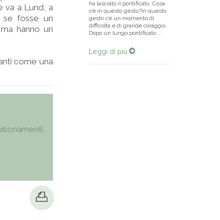
ha lasciato il pontificato. Cosa
e va a Lund, a
c’è in questo gesto?In questo
e se fosse un
gesto c’è un momento di
difficoltà e di grande coraggio.
 ma hanno un
Dopo un lungo pontificato ...
Leggi di più
stanti come una
bbonamenti