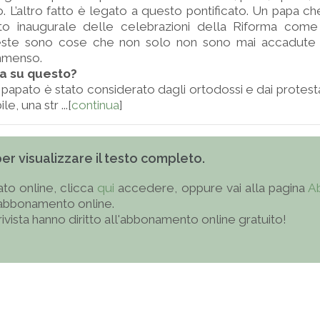
o. L’altro fatto è legato a questo pontificato. Un papa ch
lto inaugurale delle celebrazioni della Riforma com
ueste sono cose che non solo non sono mai accadute
immenso.
sa su questo?
 il papato è stato considerato dagli ortodossi e dai prote
e, una str ...[
continua
]
 per visualizzare il testo completo.
to online, clicca
qui
accedere, oppure vai alla pagina
A
'abbonamento online.
 rivista hanno diritto all'abbonamento online gratuito!