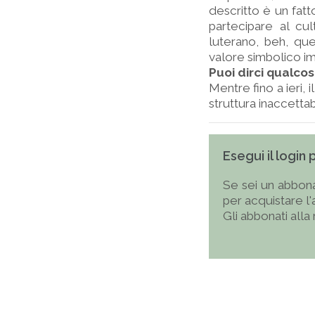
descritto è un fatt
partecipare al cu
luterano, beh, q
valore simbolico 
Puoi dirci qualco
Mentre fino a ieri,
struttura inaccettabil
Esegui il login
Se sei un abbona
per acquistare l
Gli abbonati alla