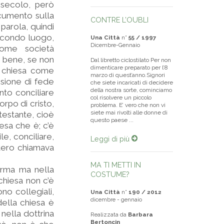
 secolo, però
ocumento sulla
CONTRE L’OUBLI
 parola, quindi
secondo luogo,
Una Città
n°
55 / 1997
Dicembre-Gennaio
ome società
’è bene, se non
Dal libretto ciclostilato Per non
dimenticare preparato per l’8
a chiesa come
marzo di quest’anno.Signori
ssione di fede
che siete incaricati di decidere
della nostra sorte, cominciamo
nto conciliare
col risolvere un piccolo
orpo di cristo,
problema. E’ vero che non vi
siete mai rivolti alle donne di
testante, cioè
questo paese ...
esa che è; c’è
le, conciliare,
Leggi di più
utero chiamava
MA TI METTI IN
forma ma nella
COSTUME?
 chiesa non c’è
ono collegiali,
Una Città
n°
190 / 2012
dicembre - gennaio
 della chiesa è
nella dottrina
Realizzata da
Barbara
Bertoncin