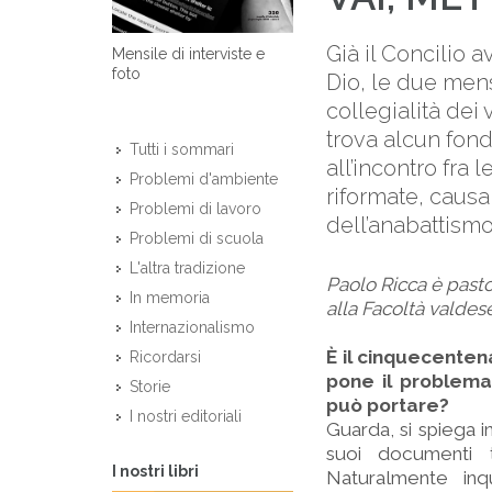
Già il Concilio a
Mensile di interviste e
foto
Dio, le due mens
collegialità dei
trova alcun fond
Tutti i sommari
all’incontro fra 
Problemi d'ambiente
riformate, causa
Problemi di lavoro
dell’anabattismo.
Problemi di scuola
L'altra tradizione
Paolo Ricca è pasto
In memoria
alla Facoltà valdese
Internazionalismo
È il cinquecentena
Ricordarsi
pone il problema
Storie
può portare?
I nostri editoriali
Guarda, si spiega i
suoi documenti t
I nostri libri
Naturalmente inqu