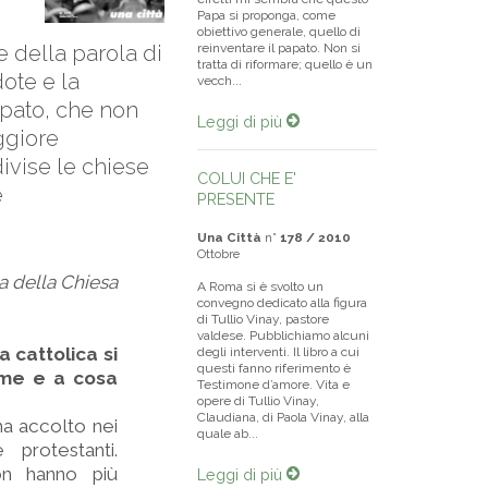
Papa si proponga, come
obiettivo generale, quello di
e della parola di
reinventare il papato. Non si
tratta di riformare; quello è un
ote e la
vecch...
apato, che non
Leggi di più
ggiore
 divise le chiese
COLUI CHE E'
e
PRESENTE
Una Città
n°
178 / 2010
Ottobre
a della Chiesa
A Roma si è svolto un
convegno dedicato alla figura
di Tullio Vinay, pastore
valdese. Pubblichiamo alcuni
 cattolica si
degli interventi. Il libro a cui
questi fanno riferimento è
rime e a cosa
Testimone d’amore. Vita e
opere di Tullio Vinay,
Claudiana, di Paola Vinay, alla
ha accolto nei
quale ab...
protestanti.
non hanno più
Leggi di più