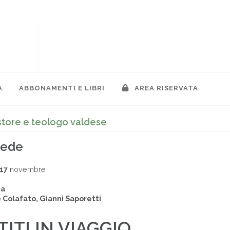
A
ABBONAMENTI E LIBRI
AREA RISERVATA
store e teologo valdese
fede
17
novembre
ca
 Colafato, Gianni Saporetti
TITI IN VIAGGIO