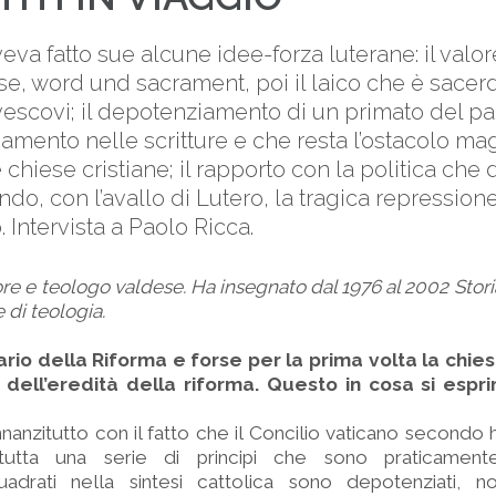
veva fatto sue alcune idee-forza luterane: il valor
e, word und sacrament, poi il laico che è sacerd
 vescovi; il depotenziamento di un primato del p
amento nelle scritture e che resta l’ostacolo ma
le chiese cristiane; il rapporto con la politica che
ndo, con l’avallo di Lutero, la tragica repression
 Intervista a Paolo Ricca.
re e teologo valdese. Ha insegnato dal 1976 al 2002 Stori
 di teologia.
rio della Riforma e forse per la prima volta la chiesa
 dell’eredità della riforma. Questo in cosa si esp
nnanzitutto con il fatto che il Concilio vaticano secondo 
utta una serie di principi che sono praticamente 
adrati nella sintesi cattolica sono depotenziati, 