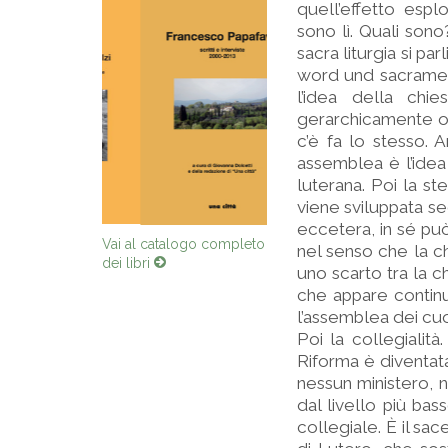
quell’effetto esp
sono lì. Quali sono
sacra liturgia si p
word und sacrament
l’idea della ch
gerarchicamente ordi
c’è fa lo stesso.
assemblea è l’idea
luterana. Poi la s
viene sviluppata se
eccetera, in sé può
nel senso che la c
Vai al catalogo completo
dei libri
uno scarto tra la c
che appare continu
l’assemblea dei cuo
Poi la collegialit
Riforma è diventata
nessun ministero, n
dal livello più bas
collegiale. È il sa