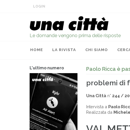
LOGIN
Le domande vengono prima delle risposte
HOME
LA RIVISTA
CHI SIAMO
CERC
L'ultimo numero
Paolo Ricca è pa
problemi di 
Una Città
n°
244 / 20
Intervista a
Paolo Ric
Realizzata da
Michele
VAI, MET