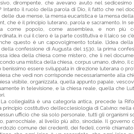
losivo, dirompente, che avevano avuto nel sedicesimo
? Intanto il ruolo della parola di Dio, il fatto che nel d
arli delle due mense, la mensa eucaristica e la mensa della
, che è il principio luterano, parola e sacramento. In 
iesa come popolo, come assemblea, e non più c
nata, in cui il clero è la parte costitutiva e il laico se c
 Anche questo è un capovolgimento totale. L’idea dell
 della confessione di Augusta del 1530, la prima confe
tessa idea della chiesa come mistero, che lì nel docume
condo una mistica della chiesa, corpus umano, divino, il c
 benissimo essere sviluppata in direzione luterana o pro
hiesa che vedi non corrisponde necessariamente alla chi
hiesa visibile, organizzata, quella appunto papale, vescovi
amente in televisione, e la chiesa reale, quella che L
ri.
à. La collegialità è una categoria antica, precede la Ri
 principio costitutivo dell’ecclesiologia di Calvino: nella
essun ufficio che sia solo personale, tutti gli organismi s
so, parrocchiale, al livello più alto, sinodale. Il governo
cerdozio comune dei credenti, dei fedeli, com’è chiamato 