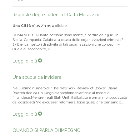
Leggi di più
Risposte degli studenti di Carla Melazzini
Una Città
n°
35 / 1994
ottobre
DOMANDE 1- Quante persone sono morte, a partire dal 1980, in
Sicilia, Campania, Calabria, a causa delle organizzazioni criminali?
2- Elenca i settori di attività di tali organizzazioni che conosci. 3-
Quale è, secondo te, il l...
Leggi di più
Una scuola da invidiare
Nell'ultimo numero di "The New York Review of Books”, Diane
Ravitch dedica un lungo e approfondito articolo al modello
finlandese.Mentre negli Stati Uniti il dibattito è ormai monopolizzato
dai cosiddetti "no excuses” reformers, (cioè quelli che pensano c...
Leggi di più
QUANDO SI PARLA DI IMPEGNO