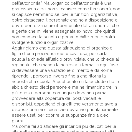
dell’autonomia”. Ma l’organico dell’autonomia è una
grandissima alea: non si capisce come funzionerà, non
si capisce nemmeno se, per le funzioni organizzative,
potrò distaccare il personale che ho a disposizione o
dovrò per forza usare il personale dell’autonomia, che
è gente che mi viene assegnata ex novo, che quindi
non conosce la scuola e pertanto difficilmente potrà
svolgere funzioni organizzative.
Aggiungiamo che questa attribuzione di organico è
figlia di una procedura molto cavillosa, per cui la
scuola la chiede all’ufficio provinciale, che lo chiede al
regionale, che manda la richiesta a Roma; in ogni fase
ci dev’essere una valutazione di merito e da Roma
riprende il percorso inverso fino a che ritorna la
risposta alla scuola. A quel punto nulla esclude che io
abbia chiesto dieci persone e me ne rimandino tre. In
più, queste persone comunque dovranno prima
provvedere alla copertura dei posti vacanti e
disponibili, dopodiché di quelli che veramente avrò a
disposizione mi si dice che dovranno prioritariamente
essere usati per coprire le supplenze fino a dieci
giorni.
Ma come fai ad affidare gli incarichi più delicati per la
vita della scuola a persone costrette a correre tutti i