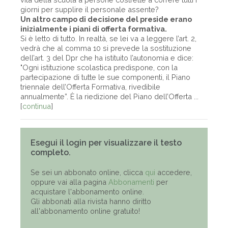
giorni per supplire il personale assente?
Un altro campo di decisione del preside erano
inizialmente i piani di offerta formativa.
Si è letto di tutto. In realtà, se lei va a leggere l’art. 2,
vedrà che al comma 10 si prevede la sostituzione
dell’art. 3 del Dpr che ha istituito l’autonomia e dice:
"Ogni istituzione scolastica predispone, con la
partecipazione di tutte le sue componenti, il Piano
triennale dell’Offerta Formativa, rivedibile
annualmente”. È la riedizione del Piano dell’Offerta ...
[
continua
]
Esegui il login per visualizzare il testo
completo.
Se sei un abbonato online, clicca
qui
accedere,
oppure vai alla pagina
Abbonamenti
per
acquistare l'abbonamento online.
Gli abbonati alla rivista hanno diritto
all'abbonamento online gratuito!