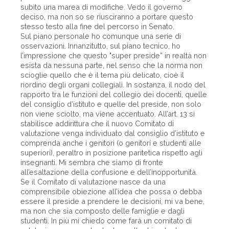
subìto una marea di modifiche. Vedo il governo
deciso, ma non so se riusciranno a portare questo
stesso testo alla fine del percorso in Senato.
Sul piano personale ho comunque una serie di
osservazioni. Innanzitutto, sul piano tecnico, ho
l’impressione che questo "super preside” in realtà non
esista da nessuna parte, nel senso che la norma non
scioglie quello che è il tema più delicato, cioè il
riordino degli organi collegiali. In sostanza, il nodo del
rapporto tra le funzioni del collegio dei docenti, quelle
del consiglio d’istituto e quelle del preside, non solo
non viene sciolto, ma viene accentuato. All’art. 13 si
stabilisce addirittura che il nuovo Comitato di
valutazione venga individuato dal consiglio d’istituto e
comprenda anche i genitori (o genitori e studenti alle
superiori), peraltro in posizione paritetica rispetto agli
insegnanti. Mi sembra che siamo di fronte
all’esaltazione della confusione e dell’inopportunità.
Se il Comitato di valutazione nasce da una
comprensibile obiezione all’idea che possa o debba
essere il preside a prendere le decisioni, mi va bene,
ma non che sia composto delle famiglie e dagli
studenti. In più mi chiedo come farà un comitato di