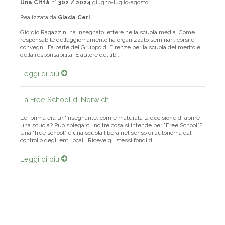
Una Città
n°
302 / 2024
giugno-luglio-agosto
Realizzata da
Giada Ceri
Giorgio Ragazzini ha insegnato lettere nella scuola media. Come
responsabile dell’aggiornamento ha organizzato seminari, corsi e
convegni. Fa parte del Gruppo di Firenze per la scuola del merito e
della responsabilità. È autore del lib...
Leggi di più
La Free School di Norwich
Lei prima era un'insegnante, com'è maturata la decisione di aprire
una scuola? Può spiegarci inoltre cosa si intende per "Free School”?
Una "free school” è una scuola libera nel senso di autonoma dal
controllo degli enti locali. Riceve gli stessi fondi di ...
Leggi di più