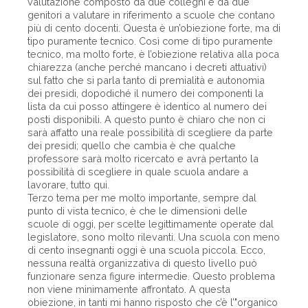
valutazione composto da due colleghi e da due
genitori a valutare in riferimento a scuole che contano
più di cento docenti. Questa è un’obiezione forte, ma di
tipo puramente tecnico. Così come di tipo puramente
tecnico, ma molto forte, è l’obiezione relativa alla poca
chiarezza (anche perché mancano i decreti attuativi)
sul fatto che si parla tanto di premialità e autonomia
dei presidi, dopodiché il numero dei componenti la
lista da cui posso attingere è identico al numero dei
posti disponibili. A questo punto è chiaro che non ci
sarà affatto una reale possibilità di scegliere da parte
dei presidi; quello che cambia è che qualche
professore sarà molto ricercato e avrà pertanto la
possibilità di scegliere in quale scuola andare a
lavorare, tutto qui.
Terzo tema per me molto importante, sempre dal
punto di vista tecnico, è che le dimensioni delle
scuole di oggi, per scelte legittimamente operate dal
legislatore, sono molto rilevanti. Una scuola con meno
di cento insegnanti oggi è una scuola piccola. Ecco,
nessuna realtà organizzativa di questo livello può
funzionare senza figure intermedie. Questo problema
non viene minimamente affrontato. A questa
obiezione, in tanti mi hanno risposto che c’è l’"organico