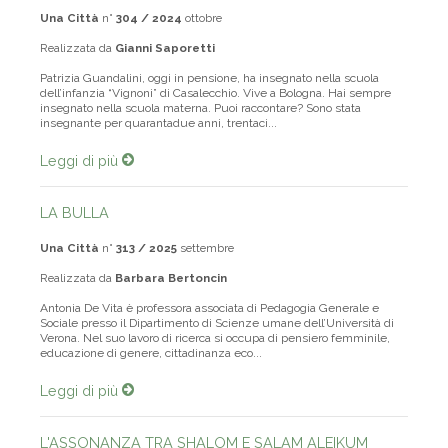
Una Città
n°
304 / 2024
ottobre
Realizzata da
Gianni Saporetti
Patrizia Guandalini, oggi in pensione, ha insegnato nella scuola
dell’infanzia “Vignoni” di Casalecchio. Vive a Bologna. Hai sempre
insegnato nella scuola materna. Puoi raccontare? Sono stata
insegnante per quarantadue anni, trentaci...
Leggi di più
LA BULLA
Una Città
n°
313 / 2025
settembre
Realizzata da
Barbara Bertoncin
Antonia De Vita è professora associata di Pedagogia Generale e
Sociale presso il Dipartimento di Scienze umane dell’Università di
Verona. Nel suo lavoro di ricerca si occupa di pensiero femminile,
educazione di genere, cittadinanza eco...
Leggi di più