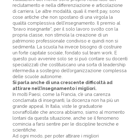
reclutamento e nella differenziazione e articolazione
di carriera. Le altre modalità, quali il merit pay, sono
cose antiche che non spostano di una virgola la
qualità complessiva dell’insegnamento. Il premio al
"bravo insegnante”, per il solo lavoro svolto con la
propria classe, non stimola la creazione di un
patrimonio professionale condiviso e quindi non si
sedimenta. La scuola ha invece bisogno di costruire
un forte capitale sociale, fondato sul team work. E
questo può avvenire solo se si può contare su docenti
specializzati che costituiscano una sorta di leadership
intermedia a sostegno dell’organizzazione complessa
delle scuole autonome.
Si parla anche di una crescente difficoltà ad
attirare nell’insegnamento i migliori.
In molti Paesi, come la Francia, c’è una carenza
conclamata di insegnanti, la docenza non ha più un
grande appeal. In Italia, viste le graduatorie
sovraffollate che ancora abbiamo, siamo al momento
lontani da questa situazione, anche se il fenomeno
comincia a farsi sentire per le discipline tecniche e
scientifiche.
Ad ogni modo, per poter attirare i migliori