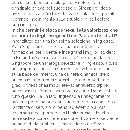
con un analfabetismo dilagante. È noto che la
principale chiave del successo di Singapore, dopo
aver conquistato l’indipendenza, è stata, per l’appunto,
il grande investimento sulla scuola e in particolare
sugli insegnanti.
In che termini è stata perseguita la valorizzazione
del merito degli insegnanti nei Paesi da lei citati?
Innanzitutto con una fortissima selezione in ­ingresso.
Sia a Singapore sia in Finlandia accedono alla
formazione per diventare insegnanti i migliori studenti.
In Finlandia è ammesso solo il 10% dei candidati. A
Singapore c’è un’analoga selezione in ingresso, a cui si
accompagna anche un successivo sviluppo di carriera
sulla base del merito. Una carriera dinamica che si
articola in tre percorsi specialistici e può portare a
gradi professionali molto elevati attraverso tappe
successive di formazione e valutazione. Da noi nulla di
tutto questo. Da un lato l’ingresso all’insegnamento
avviene per sanatorie continue per le quali conta solo
l’anzianità di servizio, si pensi ad esempio ai Pas, i
tristemente noti percorsi abilitanti speciali, dall’altro
non esiste alcuna differenziazione di carriera, sebbene
se ne parli da trent’anni. E invece le sole efficaci
valutazioni del merito sono proprio nella fase del