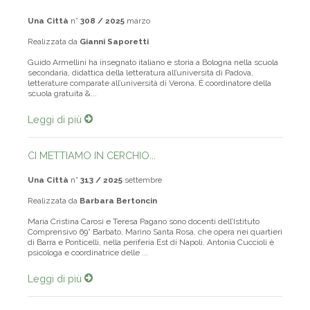
L'ASSONANZA TRA SHALOM E SALAM ALEIKUM
Una Città
n°
308 / 2025
marzo
Realizzata da
Gianni Saporetti
Guido Armellini ha insegnato italiano e storia a Bologna nella scuola
secondaria, didattica della letteratura all’università di Padova,
letterature comparate all’università di Verona. È coordinatore della
scuola gratuita &...
Leggi di più
CI METTIAMO IN CERCHIO...
Una Città
n°
313 / 2025
settembre
Realizzata da
Barbara Bertoncin
Maria Cristina Carosi e Teresa Pagano sono docenti dell’Istituto
Comprensivo 69° Barbato, Marino Santa Rosa, che opera nei quartieri
di Barra e Ponticelli, nella periferia Est di Napoli. Antonia Cuccioli è
psicologa e coordinatrice delle ...
Leggi di più