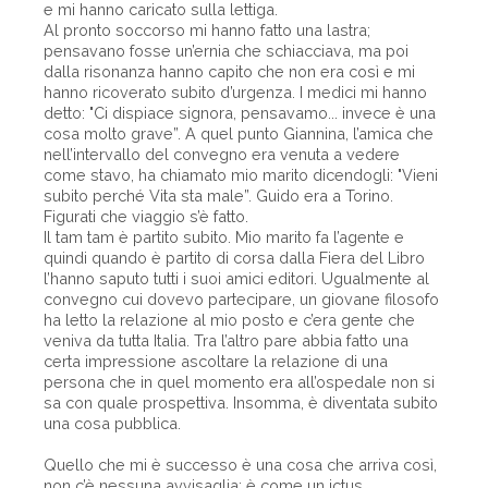
e mi hanno caricato sulla lettiga.
Al pronto soccorso mi hanno fatto una lastra;
pensavano fosse un’ernia che schiacciava, ma poi
dalla risonanza hanno capito che non era così e mi
hanno ricoverato subito d’urgenza. I medici mi hanno
detto: "Ci dispiace signora, pensavamo... invece è una
cosa molto grave”. A quel punto Giannina, l’amica che
nell’intervallo del convegno era venuta a vedere
come stavo, ha chiamato mio marito dicendogli: "Vieni
subito perché Vita sta male”. Guido era a Torino.
Figurati che viaggio s’è fatto.
Il tam tam è partito subito. Mio marito fa l’agente e
quindi quando è partito di corsa dalla Fiera del Libro
l’hanno saputo tutti i suoi amici editori. Ugualmente al
convegno cui dovevo partecipare, un giovane filosofo
ha letto la relazione al mio posto e c’era gente che
veniva da tutta Italia. Tra l’altro pare abbia fatto una
certa impressione ascoltare la relazione di una
persona che in quel momento era all’ospedale non si
sa con quale prospettiva. Insomma, è diventata subito
una cosa pubblica.
Quello che mi è successo è una cosa che arriva così,
non c’è nessuna avvisaglia: è come un ictus