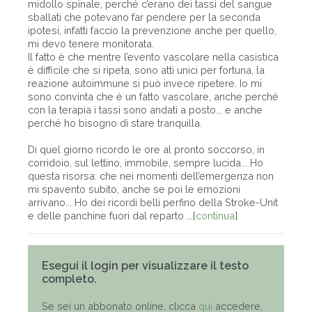
midollo spinale, perché c’erano dei tassi del sangue
sballati che potevano far pendere per la seconda
ipotesi, infatti faccio la prevenzione anche per quello,
mi devo tenere monitorata.
Il fatto è che mentre l’evento vascolare nella casistica
è difficile che si ripeta, sono atti unici per fortuna, la
reazione autoimmune si può invece ripetere. Io mi
sono convinta che è un fatto vascolare, anche perché
con la terapia i tassi sono andati a posto... e anche
perché ho bisogno di stare tranquilla.
Di quel giorno ricordo le ore al pronto soccorso, in
corridoio, sul lettino, immobile, sempre lucida... Ho
questa risorsa: che nei momenti dell’emergenza non
mi spavento subito, anche se poi le emozioni
arrivano... Ho dei ricordi belli perfino della Stroke-Unit
e delle panchine fuori dal reparto ...[
continua
]
Esegui il login per visualizzare il testo
completo.
Se sei un abbonato online, clicca
qui
accedere,