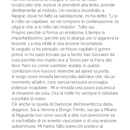
localizzato che, invece di prenderti alla testa, prende
direttamente al midollo. Un medico incontrato a
Negrar, dove ho fatto la riabilitazione, mi ha detto: "Lì si
è rotto un capillare, se ne rompono in continuazione, la
sfiga è che si è rotto nel midollo”. Tutto qui.
Proprio perché si forma un ematoma, il tempo è
importantissimo, perché più si allarga, più si aggrava la
lesione. La mia infatti è una lesione incompleta.
In seguito ci ho pensato: se fosse capitato il giorno
prima, io mi sarei trovata qui a Sesto San Giovanni da
sola perché mio marito era a Torino per la Fiera del
libro. Non so come sarebbe andata, in quelle
condizioni non riuscivo neanche ad aprire la porta...
A lungo sono rimasta terrorizzata dall’idea che, da un
momento all’altro, così, senza nessuna avvisaglia,
potesse ricapitare... Mi è rimasta una paura pazzesca
di rimanere da sola. Ora di notte ho sempre il cellulare
a portata di mano.
C’è anche la spada di Damocle dell’incertezza della
diagnosi. Sia a Verona a Borgo Trento, sia qui a Milano
al Niguarda non sono riusciti a dire con precisione se
si sia trattato di un evento vascolare o di una reazione
autoimmune. Mi hanno fatto parecchi prelievi al