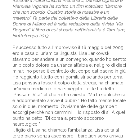
Insieme a Maria Cristina Mecenero, Daniela Ughetta e
Manuela Vigorita ha scritto un film intitolato "L’amore
che non scordo. Quattro storie di maestre e un
maestro”. Fa parte del collettivo della Libreria delle
Donne di Milano ed è nella redazione della rivista "Via
Dogana”. Il libro di cui si parla nell’intervista è Tam tam,
Nottetempo 2013.
È successo tutto all’improvviso il 16 maggio del 2009:
ero a casa di un’amica linguista, Lisa Jankowski,
stavamo per andare a un convegno, quando ho sentito
un piccolo dolore da un’anca all’altra e, nel giro di dieci
minuti, ho perso il controllo del corpo dal bacino in giù.
Ho raggiunto il letto con i gomiti, strisciando per terra.
Lisa pensava fosse il colpo della strega, ha chiamato
un’amica medico e le ha spiegato. Lei le ha detto:
"Passami Vita”, al che mi ha chiesto: "Ma tu senti che si
è addormentato anche il pube?”. Ho fatto mente locale
solo in quel momento. Ovviamente delle gambe ti
accorgi perché non cammini... Ho risposto di sì. A quel
punto ha detto: "Di corsa al pronto soccorso
neurologico!”.
Il figlio di Lisa ha chiamato l’ambulanza. Lisa abita al
terzo piano senza ascensore, i barellieri sono arrivati