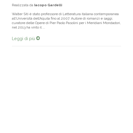
Una Città
n°
317 / 2026
marzo
Realizzata da
Iacopo Gardelli
Walter Siti è stato professore di Letteratura italiana contemporanea
all’Università dell’Aquila fino al 2007. Autore di romanzi e saggi,
curatore delle Opere di Pier Paolo Pasolini per i Meridiani Mondadori,
nel 2013 ha vinto il ...
Leggi di più