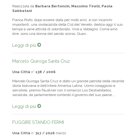
Una Città
n°
317 / 2026
marzo
Realizzata da
Barbara Bertoncin, Massimo Tirelli, Paola
Sabbatani
Franca Porto, dopo essere stata per molti anni, e con incarichi
importanti, una sindacalista della Cisl del Veneto, dedica oggi il suo
tempo a varie attività di volontariato. Vive a Valdagno. Come amo
dire, sono una donna del secolo scorso. Quan...
Leggi di più
Marcelo Quiroga Santa Cruz
Una Città
n°
138 / 2006
Marcelo Quiroga Santa Cruz è stato un grande patriota della recente
storia boliviana e dell’intera America Latina. Uomo coraggioso e
sensibile, premio Faulkner con il romanzo Los Deshabitados,
socialista, da parlamentare contestò il governo del suo paese,...
Leggi di più
FUGGIRE STANDO FERMI