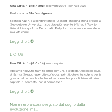
Una Città
n°
298 / 2023
dicembre 2023 - gennaio 2024
Realizzata da
Stefano Ignone
Michael Kazin, già condirettore di “Dissent”, insegna storia presso la
Georgetown University. Il suo libro più recente è What It Took to
Win: A History of the Democratic Party. Ho trascorso due anni della
mia vita come ...
Leggi di più
L'ICTUS
Una Città
n°
256 / 2019
marzo-aprile
Abbiamo ricevuto, tramite amici comuni, il testo di Arcipelago ictus,
di Samsa Gregor, reperibile su Youcanprint.it, che ci ha colpito per la
gravità del colpo e la vitalità del recupero. Ne pubblichiamo il primo
capitolo, "Il contesto”, con il permesso d...
Leggi di più
Non mi ero ancora svegliato dal sogno dalla