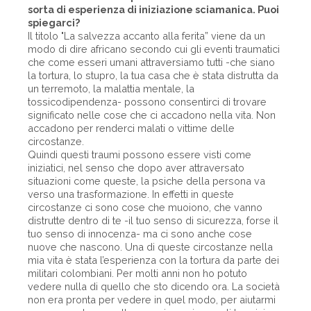
sorta di esperienza di iniziazione sciamanica. Puoi
spiegarci?
Il titolo "La salvezza accanto alla ferita” viene da un
modo di dire africano secondo cui gli eventi traumatici
che come esseri umani attraversiamo tutti -che siano
la tortura, lo stupro, la tua casa che è stata distrutta da
un terremoto, la malattia mentale, la
tossicodipendenza- possono consentirci di trovare
significato nelle cose che ci accadono nella vita. Non
accadono per renderci malati o vittime delle
circostanze.
Quindi questi traumi possono essere visti come
iniziatici, nel senso che dopo aver attraversato
situazioni come queste, la psiche della persona va
verso una trasformazione. In effetti in queste
circostanze ci sono cose che muoiono, che vanno
distrutte dentro di te -il tuo senso di sicurezza, forse il
tuo senso di innocenza- ma ci sono anche cose
nuove che nascono. Una di queste circostanze nella
mia vita è stata l’esperienza con la tortura da parte dei
militari colombiani. Per molti anni non ho potuto
vedere nulla di quello che sto dicendo ora. La società
non era pronta per vedere in quel modo, per aiutarmi