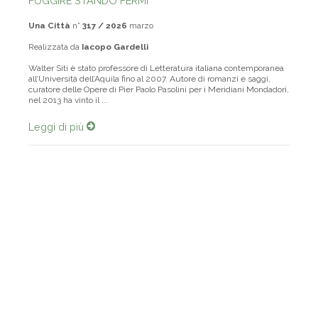
FUGGIRE STANDO FERMI
Una Città
n°
317 / 2026
marzo
Realizzata da
Iacopo Gardelli
Walter Siti è stato professore di Letteratura italiana contemporanea
all’Università dell’Aquila fino al 2007. Autore di romanzi e saggi,
curatore delle Opere di Pier Paolo Pasolini per i Meridiani Mondadori,
nel 2013 ha vinto il ...
Leggi di più