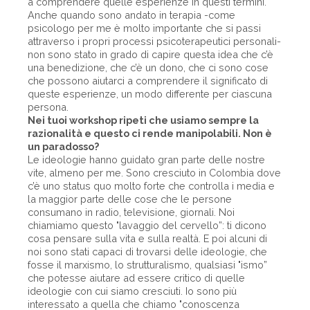
a comprendere quelle esperienze in questi termini.
Anche quando sono andato in terapia -come
psicologo per me è molto importante che si passi
attraverso i propri processi psicoterapeutici personali-
non sono stato in grado di capire questa idea che c’è
una benedizione, che c’è un dono, che ci sono cose
che possono aiutarci a comprendere il significato di
queste esperienze, un modo differente per ciascuna
persona.
Nei tuoi workshop ripeti che usiamo sempre la
razionalità e questo ci rende manipolabili. Non è
un paradosso?
Le ideologie hanno guidato gran parte delle nostre
vite, almeno per me. Sono cresciuto in Colombia dove
c’è uno status quo molto forte che controlla i media e
la maggior parte delle cose che le persone
consumano in radio, televisione, giornali. Noi
chiamiamo questo "lavaggio del cervello”: ti dicono
cosa pensare sulla vita e sulla realtà. E poi alcuni di
noi sono stati capaci di trovarsi delle ideologie, che
fosse il marxismo, lo strutturalismo, qualsiasi "ismo”
che potesse aiutare ad essere critico di quelle
ideologie con cui siamo cresciuti. Io sono più
interessato a quella che chiamo "conoscenza