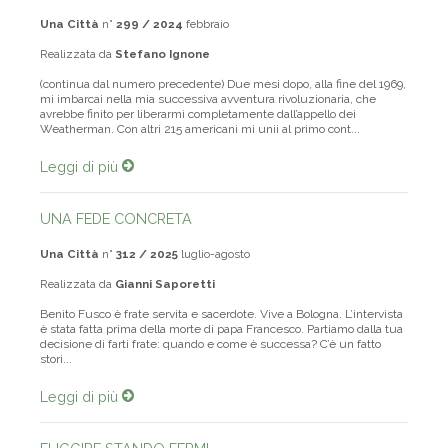
rivoluzione, ma...
Una Città
n°
299 / 2024
febbraio
Realizzata da
Stefano Ignone
(continua dal numero precedente) Due mesi dopo, alla fine del 1969,
mi imbarcai nella mia successiva avventura rivoluzionaria, che
avrebbe finito per liberarmi completamente dall’appello dei
Weatherman. Con altri 215 americani mi unii al primo cont...
Leggi di più
UNA FEDE CONCRETA
Una Città
n°
312 / 2025
luglio-agosto
Realizzata da
Gianni Saporetti
Benito Fusco è frate servita e sacerdote. Vive a Bologna. L’intervista
è stata fatta prima della morte di papa Francesco. Partiamo dalla tua
decisione di farti frate: quando e come è successa? C’è un fatto
stori...
Leggi di più