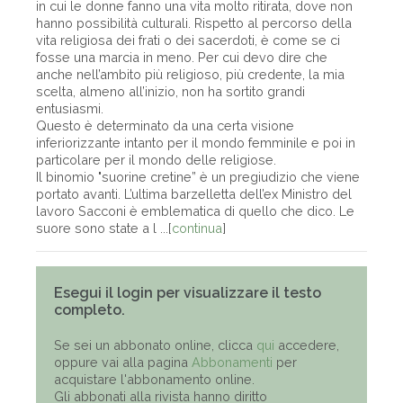
in cui le donne fanno una vita molto ritirata, dove non
hanno possibilità culturali. Rispetto al percorso della
vita religiosa dei frati o dei sacerdoti, è come se ci
fosse una marcia in meno. Per cui devo dire che
anche nell’ambito più religioso, più credente, la mia
scelta, almeno all’inizio, non ha sortito grandi
entusiasmi.
Questo è determinato da una certa visione
inferiorizzante intanto per il mondo femminile e poi in
particolare per il mondo delle religiose.
Il binomio "suorine cretine” è un pregiudizio che viene
portato avanti. L’ultima barzelletta dell’ex Ministro del
lavoro Sacconi è emblematica di quello che dico. Le
suore sono state a l ...[
continua
]
Esegui il login per visualizzare il testo
completo.
Se sei un abbonato online, clicca
qui
accedere,
oppure vai alla pagina
Abbonamenti
per
acquistare l'abbonamento online.
Gli abbonati alla rivista hanno diritto