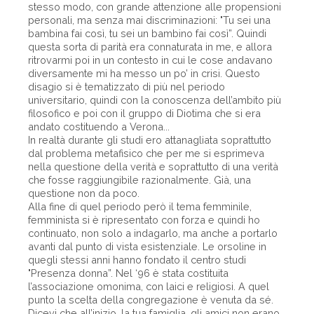
stesso modo, con grande attenzione alle propensioni
personali, ma senza mai discriminazioni: "Tu sei una
bambina fai così, tu sei un bambino fai così”. Quindi
questa sorta di parità era connaturata in me, e allora
ritrovarmi poi in un contesto in cui le cose andavano
diversamente mi ha messo un po’ in crisi. Questo
disagio si è tematizzato di più nel periodo
universitario, quindi con la conoscenza dell’ambito più
filosofico e poi con il gruppo di Diotima che si era
andato costituendo a Verona...
In realtà durante gli studi ero attanagliata soprattutto
dal problema metafisico che per me si esprimeva
nella questione della verità e soprattutto di una verità
che fosse raggiungibile razionalmente. Già, una
questione non da poco.
Alla fine di quel periodo però il tema femminile,
femminista si è ripresentato con forza e quindi ho
continuato, non solo a indagarlo, ma anche a portarlo
avanti dal punto di vista esistenziale. Le orsoline in
quegli stessi anni hanno fondato il centro studi
"Presenza donna”. Nel ‘96 è stata costituita
l’associazione omonima, con laici e religiosi. A quel
punto la scelta della congregazione è venuta da sé.
Dicevi che all’inizio, la tua famiglia, gli amici non erano