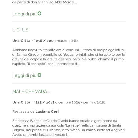
da parte di don Gianni ad Aldo Moro d...
Leggi di più
L'ICTUS
Una Città
n°
256 / 2019
marzo-aprile
Abbiamo ricevuto, tramite amici comuni, il testo di Arcipelago ictus,
di Samsa Gregor, reperibile su Youcanprint.it, che ci ha colpito per la
gravità del colpo e la vitalità del recupero. Ne pubblichiamo il primo
capitolo, "Il contesto”, con il permesso d...
Leggi di più
MALE CHE VADA...
Una Città
n°
315 / 2025
dicembre 2025 - gennaio 2026
Realizzata da
Luciana Ceri
Francesca Bianchi e Guido Giachi hanno creato e gestiscono da
qualche anno l’azienda agricola “La valle” nella campagna di Santa
Brigida, nei pressi di Firenze, e coltivano un bambuseto ad Anghiari.
Avete entrambi lasciato il vostro l...