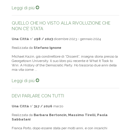
Leggi di più
QUELLO CHE HO VISTO ALLA RIVOLUZIONE CHE
NON C’E’ STATA
Una Città
n°
298 / 2023
dicembre 2023 - gennaio 2024
Realizzata da
Stefano Ignone
Michael Kazin, già condirettore di “Dissent”, insegna storia presso la
Georgetown University. Il suo libro più recente è What It Took to
Win: A History of the Democratic Party. Ho trascorso due anni della
mia vita come ...
Leggi di più
DEVI PARLARE CON TUTTI
Una Città
n°
317 / 2026
marzo
Realizzata da
Barbara Bertoncin, Massimo Tirelli, Paola
Sabbatani
Franca Porto, dopo essere stata per molti anni, e con incarichi