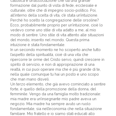
cattolica è un’associazione che dà una grande
formazione dal punto di vista di fede, ecclesiale e
culturale, oltre che di impegno socio-politico. Poi,
all’interno della scelta di vita, c’è stata un’intuizione.
Perché ho scelto la congregazione delle orsoline?
Ecco, probabilmente proprio per un’intuizione, cioè lo
vedevo come uno stile di vita adatto a me, al mio
modo di sentire. Uno stile di vita attento alle situazioni
del mondo, inserito nel mondo. Questa prima
intuizione è stata fondamentale.
In un secondo momento ne ho scoperto anche tutto
l’aspetto della spiritualità, cioè di una vita che
ripercorre le orme del Cristo servo, quindi crescere in
spirito di servizio, e non di appropriazione di una
realtà, in cui puoi operare ma che è più grande di te,
nella quale comunque tu hai un posto e uno scopo
che man mano disveli.
Un terzo elemento, che già avevo cominciato a sentire
forte, è quello della promozione della donna, del
femminile. Vengo da una famiglia molto tradizionale:
mia madre era un’insegnante mio padre aveva un
negozio. Mia madre ha sempre avuto un ruolo
fondamentale, sia nell’economia che nella situazione
familiare. Mio fratello e io siamo stati educati allo