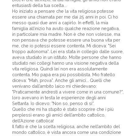
entusiasti della tua scelta...
Ho iniziato a pensare che la vita religiosa potesse
essere una chiamata per me dai 25 anni in poi. Ci ho
messo quasi due anni a capirlo. In effetti, la mia
famiglia all’inizio ha avuto qualche reazione negativa,
in particolare mia madre. Non è che non volesse, ma
non pensava che potesse essere una buona vita per
me, che io potessi essere contenta. Mi diceva: "Sei
troppo autonoma”. Lei era stata in collegio dalle suore,
aveva studiato in un istituto. Molte persone che hanno
studiato nei collegi hanno una visione negativa della
vita religiosa. Quindi lei non era assolutamente
contenta. Mio papà era più possibilista. Mio fratello
diceva: "Mah, prova”. Anche gli amici... Quelli che
venivano dall’ambito laico mi chiedevano:
"Praticamente andresti a vivere come in una comune?”,
loro avevano in testa le esperienze degli anni
Settanta. Io dicevo: "Non so, penso di sì”.
Quello che mi ha stupito è stato scoprire che i più
perplessi erano gli amici dell’ambito cattolico,
dell’Azione cattolica!
Il fatto è che la scelta religiosa, anche nell’ambito del
mondo cattolico, è vista ancora come una condizione