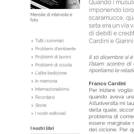
Quando i musulma
imponendo loro 
Mensile di interviste e
scaramucce, quan
foto
seta era un via v
di debiti e credi
Cardini e Gianni 
Tutti i sommari
Problemi d'ambiente
Il 10 dicembre si è
Problemi di lavoro
l’Islam: scontro di
Problemi di scuola
riportiamo le relazi
L'altra tradizione
In memoria
Franco Cardini
Internazionalismo
Per iniziare vogli
quando aveva una v
Ricordarsi
All’università mi l
Storie
della quale, siccom
I nostri editoriali
problema di come l
essere marginale m
I nostri libri
del ciclone. Per q