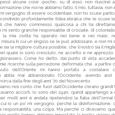
pessi alcune cose -poche- su di esso, non riuscirei a
rmazione che noi ne abbiamo fatto. Il mio, tuttavia, non
 mi vergogno di essere occidentale, non ho scuse partico
ro condivido profondamente l’idea ebraica che le scuse 
lli che hanno commesso qualcosa a chi ha direttame
mi sento granché responsabile di crociate, di colonial
 la mia civiltà ha operato nel bene e nel male, n
a misura in cui un singolo se le può addossare, e non mi 
che sia la migliore cultura possibile, che il nostro sia il mig
 nel quale io sono cresciuto, ne accetto e ne apprezzo a
migliorassero. Come ho detto, dal punto di vista accad
mie ricerche sulla percezione deformata che, a partire
avuto dell’Oriente mi hanno portato a costatare
 abbia mai abbandonato l’Occidente, avendo anzi 
ncirca dalla fine degli anni ‘70 del Novecento.
siamo resi conto che fuori dall’Occidente c’erano grandi 
eravamo accorti. Io sono del 1940, quindi appartengo a 
r molti anni è andata ripetendosi la fiaba dell’“ormai
i cui io un po’ mi vergogno, perché la disinformazione, 
 responsabilità, una colpa. Ma perché ci dicevamo qu
er molto tempo abbiamo impostato la nostra visione d