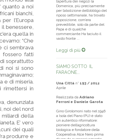
l’apertura dei negozi la
 quanto a noi
Domenica, più precisamente
per l’abolizione dell’obbligo del
ricani bianchi,
riposo settimanale, ha trovato
à per l’Europa
opposizione, com’era
prevedibile, solo da parte del
 il benessere,
Papa e di qualche
’era quella in
commerciante.Ha taciuto il
vasto fronte ...
 dicevamo: “Che
oè ci sembrava
Leggi di più
fossero fatti
ndi soprattutto
SIAMO SOTTO IL
di noi si sono
FARAONE...
 immaginavamo;
 e di miseria.
Una Città
n°
193 / 2012
rimettersi in
Aprile
Realizzata da
Adriano
va, denunziata
Ferroni e Daniele Garota
, noi del nord
Gino Girolomoni nato nel 1946
miliardi della
a Isola del Piano (PU) è stato
un autentico riformatore:
aneta. E’ vero
pioniere dell’agricoltura
lcuni dei quali
biologica e fondatore della
Cooperativa Alce Nero prima
fra produrre e