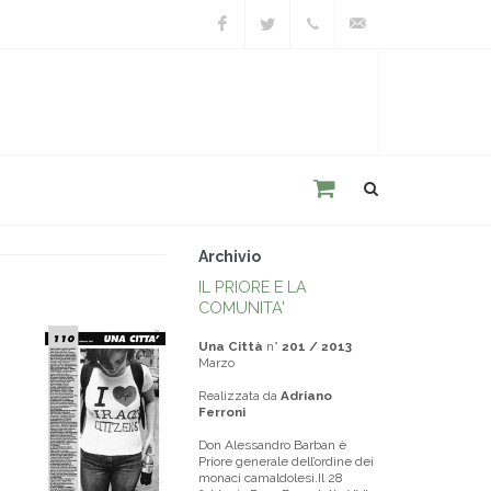
Facebook
Twitter
+39
unacitta@unacitta.o
0543
21422
Archivio
IL PRIORE E LA
COMUNITA'
Una Città
n°
201 / 2013
Marzo
Realizzata da
Adriano
Ferroni
Don Alessandro Barban è
Priore generale dell’ordine dei
monaci camaldolesi.Il 28