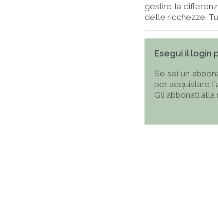
gestire la differen
delle ricchezze. Tut
Esegui il login
Se sei un abbona
per acquistare l
Gli abbonati alla