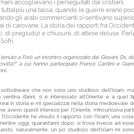
ni accoglievano i perseguitati dai cristiani,
tuttalpiù una tassa, quando le guerre erano po
do gli arabi commercianti si sentivano superiori
ai di carovane. La storia dei rapporti fra Occident
ti, di pregiudizi e chiusure, di attese deluse. Pa
Sofri.
 tenuto a Forlì un incontro organizzato dai Giovani Ds, dal
 civiltà?” a cui hanno partecipato Franco Cardini e Gianni
oni.
o sottolineare che non sono uno studioso dell’Islam, m
entina d’anni, si è interessato all’Oriente e a quel ti
aureai in storia e mi specializzai nella storia medioevale 
e avevo questi interessi per l’Oriente, m’incuriosiva part
’Occidente ha vissuto il rapporto con l’Islam; una cos
entre oggi, quarant’anni dopo, si trova invece ad esse
uesto, naturalmente, un po’ studioso dell’Islam mi son