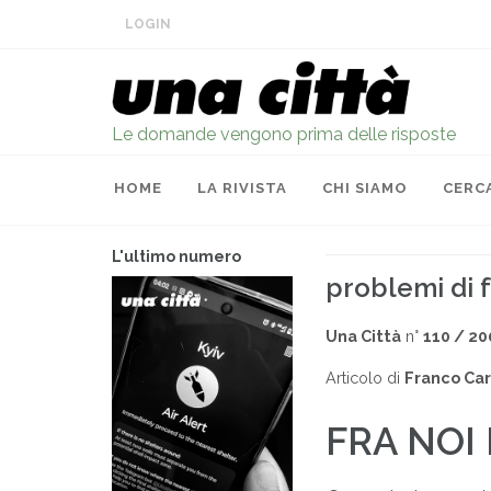
LOGIN
Le domande vengono prima delle risposte
HOME
LA RIVISTA
CHI SIAMO
CERC
L'ultimo numero
problemi di f
Una Città
n°
110 / 20
Articolo di
Franco Card
FRA NOI