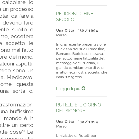
 calcolare lo
 è un processo
RELIGIONI DI FINE
lari da fare a
SECOLO
le devono fare
nte subìto e
Una Città
n°
30 / 1994
Marzo
ismo, eccetera
e accetto le
In una recente presentazione
sono mai fatto
televisiva del suo ultimo film,
Bernardo Bertolucci rilevava,
liore dei mondi
per sottolineare l’attualità del
lcuni aspetti,
messaggio del Buddha, il
grande cambiamento di valori
emico sono un
in atto nella nostra società, che
 dal Medioevo,
dalla “trasgressi...
 come questa
Leggi di più
una sorta di
trasformazioni
RUTELLI E IL GIORNO
DEL SIGNORE
una buffissima
 il mondo è in
Una Città
n°
30 / 1994
oltre un certo
Marzo
elle cose? Le
L’iniziativa di Rutelli per
el mondo alla