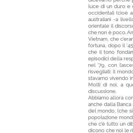
luce di un duro e
occidentali (cioè a
australiani -a live
orientale il disco
che non è poco. Anc
Vietnam, che c’erano
fortuna, dopo il ’4
che il tono fondam
episodici della res
nel ’79, con l’asc
risvegliati: il mo
stavamo vivendo in 
Molti di noi, a qu
discussione.
Abbiamo allora comi
anche dalla Banca m
del mondo, (che sia
popolazione mondia
che c’è tutto un dib
dicono che noi le r