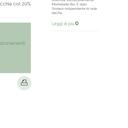
divenuta successivamente
vacchia col 20%
Montebello Bio. È stato
Sindaco indipendente di Isola
del Pia...
Leggi di più
bbonamenti