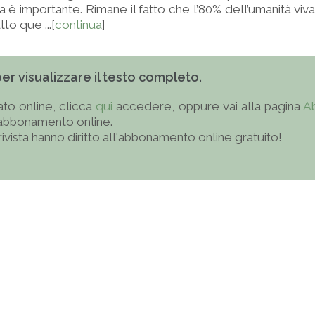
za è importante. Rimane il fatto che l’80% dell’umanità vi
to que ...[
continua
]
 per visualizzare il testo completo.
to online, clicca
qui
accedere, oppure vai alla pagina
A
'abbonamento online.
 rivista hanno diritto all'abbonamento online gratuito!