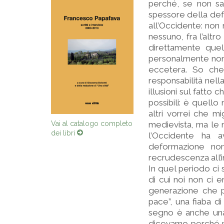
perché, se non sa
spessore della defo
all’Occidente: non
nessuno, fra l’alt
direttamente que
personalmente non 
eccetera. So che
responsabilità nell
illusioni sul fatto 
possibili: è quello
altri vorrei che 
medievista, ma le 
Vai al catalogo completo
l’Occidente ha 
dei libri
deformazione non
recrudescenza all’i
In quel periodo ci 
di cui noi non ci 
generazione che pe
pace”, una fiaba d
segno è anche una
dicevamo perché p