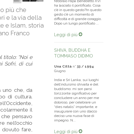
febbraio Papa Benedetto XVI
ha lasciato il pontificato. Cosa
co più che
c’è in questo gesto?In questo
gesto c’è un momento di
 e la via della
difficoltà e di grande coraggio.
Dopo un lungo pontificato ...
e e Islam, storia
rlano Franco
Leggi di più
SHIVA, BUDDHA E
TOMMASO DIDIMO
 titolo: “Noi e
 Sofri, di cui
Una Città
n°
33 / 1994
Giugno
India e Sri Lanka, sui luoghi
dell’induismo shivaita e del
buddismo: mi son parsi
a uno che, da
l’orizzonte significativo per
po di cultura.
concludere un anno per me
dell’Occidente,
doloroso, per celebrare un
“dies natalis” importante, e
icolarmente il
inaugurare con uno stacco
a che pensavo
deciso una nuova fase di
impegno. N...
re nell’occhio
o dovuto fare,
Leggi di più