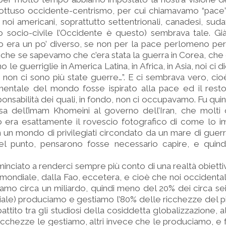
 ottuso occidente-centrismo, per cui chiamavamo “pace”
 noi americani, soprattutto settentrionali, canadesi, sudaf
llo socio-civile l’Occidente è questo) sembrava tale. Gi
rso era un po’ diverso, se non per la pace perlomeno per
he se sapevamo che c’era stata la guerra in Corea, che c
 le guerriglie in America Latina, in Africa, in Asia, noi ci
5 non ci sono più state guerre…”. E ci sembrava vero, ci
entale del mondo fosse ispirato alla pace ed il resto 
ponsabilità dei quali, in fondo, non ci occupavamo. Fu qui
esa dell’imam Khomeini al governo dell’Iran, che molti 
ndo era esattamente il rovescio fotografico di come lo
un mondo di privilegiati circondato da un mare di guerra
el punto, pensarono fosse necessario capire, e quindi 
nciato a renderci sempre più conto di una realtà obietti
ondiale, dalla Fao, eccetera, e cioè che noi occidentali
mo circa un miliardo, quindi meno del 20% dei circa sei 
le) produciamo e gestiamo l’80% delle ricchezze del pi
attito tra gli studiosi della cosiddetta globalizzazione, a
icchezze le gestiamo, altri invece che le produciamo, e 