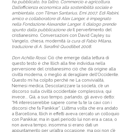
ha pubblicato, tra l’altro, Commercio e agricoltura.
Dall’efficienza economica alla sostenibilità sociale e
ambientale, con Tilman Santarius, Emi 2007. Edi Rabini,
amico e collaboratore di Alex Langer, è impegnato
nella Fondazione Alexander Langer. Il dialogo prende
spunto dalla pubblicazione de
Il pervertimento del
cristianesimo. Conversazioni con David Cayley su
Vangelo, chiesa, modernità
(a cura di Fabio Milana,
traduzione di A. Serafini) Quodlibet 2008.
Don Achille Rossi.
Ciò che emerge dalla lettura di
questo testo è che Illich alla fine individua nella
perversione del cristianesimo ciò che dà origine alla
civiltà moderna, o meglio al deragliare dell’Occidente.
Questo mi ha colpito perché ne La convivialità,
Nemesi medica, Descolarizzare la società, c’è un
discorso sulla civiltà occidentale complessiva, qui
invece... Già, a suo tempo, parlando, gli avevo detto:
“Mi interesserebbe sapere come tu te la cavi con i
discorsi che fa Panikkar”. L’ultima volta che era andato
a Barcellona, Illich in effetti aveva cercato un colloquio
con Panikkar, ma in quel periodo lui non era a casa, o
non aveva tempo, insomma si erano dati un
appuntamento per un’altra occasione, ma poi non c’è