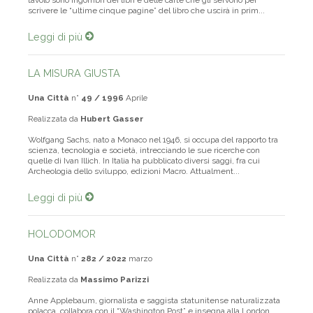
tavolo sono ingombri dei libri e delle carte che gli servono per
scrivere le “ultime cinque pagine” del libro che uscirà in prim...
Leggi di più
LA MISURA GIUSTA
Una Città
n°
49 / 1996
Aprile
Realizzata da
Hubert Gasser
Wolfgang Sachs, nato a Monaco nel 1946, si occupa del rapporto tra
scienza, tecnologia e società, intrecciando le sue ricerche con
quelle di Ivan Illich. In Italia ha pubblicato diversi saggi, fra cui
Archeologia dello sviluppo, edizioni Macro. Attualment...
Leggi di più
HOLODOMOR
Una Città
n°
282 / 2022
marzo
Realizzata da
Massimo Parizzi
Anne Applebaum, giornalista e saggista statunitense naturalizzata