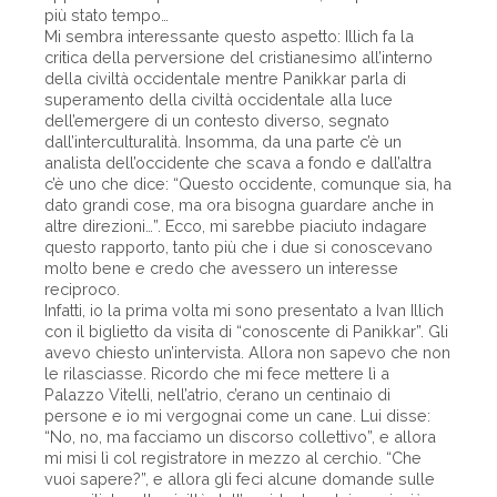
più stato tempo…
Mi sembra interessante questo aspetto: Illich fa la
critica della perversione del cristianesimo all’interno
della civiltà occidentale mentre Panikkar parla di
superamento della civiltà occidentale alla luce
dell’emergere di un contesto diverso, segnato
dall’interculturalità. Insomma, da una parte c’è un
analista dell’occidente che scava a fondo e dall’altra
c’è uno che dice: “Questo occidente, comunque sia, ha
dato grandi cose, ma ora bisogna guardare anche in
altre direzioni…”. Ecco, mi sarebbe piaciuto indagare
questo rapporto, tanto più che i due si conoscevano
molto bene e credo che avessero un interesse
reciproco.
Infatti, io la prima volta mi sono presentato a Ivan Illich
con il biglietto da visita di “conoscente di Panikkar”. Gli
avevo chiesto un’intervista. Allora non sapevo che non
le rilasciasse. Ricordo che mi fece mettere lì a
Palazzo Vitelli, nell’atrio, c’erano un centinaio di
persone e io mi vergognai come un cane. Lui disse:
“No, no, ma facciamo un discorso collettivo”, e allora
mi misi lì col registratore in mezzo al cerchio. “Che
vuoi sapere?”, e allora gli feci alcune domande sulle