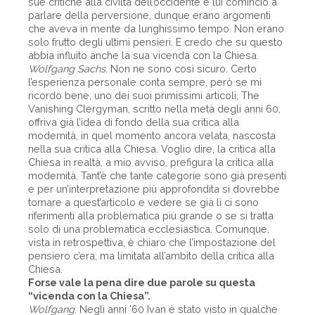
sue critiche alla civiltà dell’occidente e lui cominciò a
parlare della perversione, dunque erano argomenti
che aveva in mente da lunghissimo tempo. Non erano
solo frutto degli ultimi pensieri. E credo che su questo
abbia influito anche la sua vicenda con la Chiesa.
Wolfgang Sachs
. Non ne sono così sicuro. Certo
l’esperienza personale conta sempre, però se mi
ricordo bene, uno dei suoi primissimi articoli, The
Vanishing Clergyman, scritto nella metà degli anni 60,
offriva già l’idea di fondo della sua critica alla
modernità, in quel momento ancora velata, nascosta
nella sua critica alla Chiesa. Voglio dire, la critica alla
Chiesa in realtà, a mio avviso, prefigura la critica alla
modernità. Tant’è che tante categorie sono già presenti
e per un’interpretazione più approfondita si dovrebbe
tornare a quest’articolo e vedere se già lì ci sono
riferimenti alla problematica più grande o se si tratta
solo di una problematica ecclesiastica. Comunque,
vista in retrospettiva, è chiaro che l’impostazione del
pensiero c’era, ma limitata all’ambito della critica alla
Chiesa.
Forse vale la pena dire due parole su questa
“vicenda con la Chiesa”.
Wolfgang
. Negli anni ’60 Ivan è stato visto in qualche