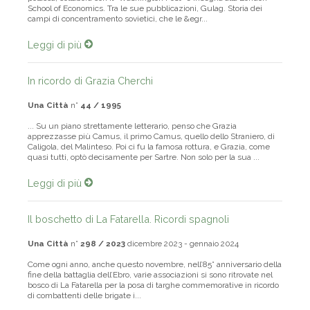
polacca, collabora con il “Washington Post” e insegna alla London
School of Economics. Tra le sue pubblicazioni, Gulag. Storia dei
campi di concentramento sovietici, che le &egr...
Leggi di più
In ricordo di Grazia Cherchi
Una Città
n°
44 / 1995
... Su un piano strettamente letterario, penso che Grazia
apprezzasse più Camus, il primo Camus, quello dello Straniero, di
Caligola, del Malinteso. Poi ci fu la famosa rottura, e Grazia, come
quasi tutti, optò decisamente per Sartre. Non solo per la sua ...
Leggi di più
Il boschetto di La Fatarella. Ricordi spagnoli
Una Città
n°
298 / 2023
dicembre 2023 - gennaio 2024
Come ogni anno, anche questo novembre, nell’85° anniversario della
fine della battaglia dell’Ebro, varie associazioni si sono ritrovate nel
bosco di La Fatarella per la posa di targhe commemorative in ricordo
di combattenti delle brigate i...