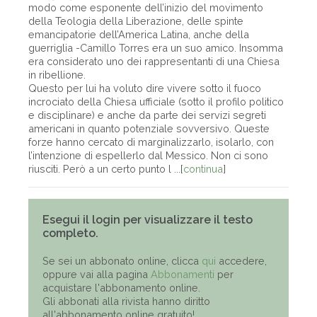
modo come esponente dell’inizio del movimento
della Teologia della Liberazione, delle spinte
emancipatorie dell’America Latina, anche della
guerriglia -Camillo Torres era un suo amico. Insomma
era considerato uno dei rappresentanti di una Chiesa
in ribellione.
Questo per lui ha voluto dire vivere sotto il fuoco
incrociato della Chiesa ufficiale (sotto il profilo politico
e disciplinare) e anche da parte dei servizi segreti
americani in quanto potenziale sovversivo. Queste
forze hanno cercato di marginalizzarlo, isolarlo, con
l’intenzione di espellerlo dal Messico. Non ci sono
riusciti. Però a un certo punto l ...[
continua
]
Esegui il login per visualizzare il testo
completo.
Se sei un abbonato online, clicca
qui
accedere,
oppure vai alla pagina
Abbonamenti
per
acquistare l'abbonamento online.
Gli abbonati alla rivista hanno diritto
all'abbonamento online gratuito!