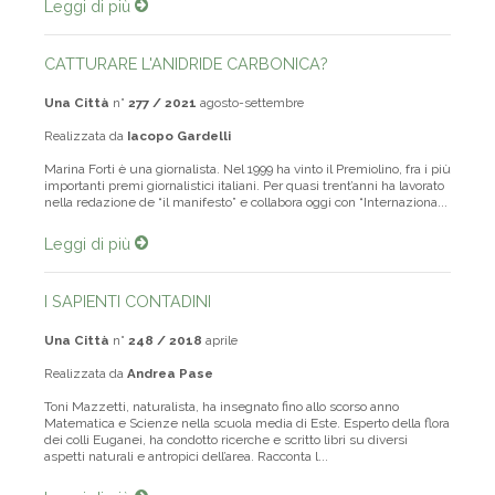
Leggi di più
CATTURARE L'ANIDRIDE CARBONICA?
Una Città
n°
277 / 2021
agosto-settembre
Realizzata da
Iacopo Gardelli
Marina Forti è una giornalista. Nel 1999 ha vinto il Premiolino, fra i più
importanti premi giornalistici italiani. Per quasi trent’anni ha lavorato
nella redazione de “il manifesto” e collabora oggi con “Internaziona...
Leggi di più
I SAPIENTI CONTADINI
Una Città
n°
248 / 2018
aprile
Realizzata da
Andrea Pase
Toni Mazzetti, naturalista, ha insegnato fino allo scorso anno
Matematica e Scienze nella scuola media di Este. Esperto della flora
dei colli Euganei, ha condotto ricerche e scritto libri su diversi
aspetti naturali e antropici dell’area. Racconta l...