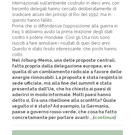
internazionali sull’ambiente costruito in dieci anni, con
trecento delegati hanno cercato deliberatamente di
sradicare alcuni dei principi di Rio del 1992, ma in
questo hanno fallito.
Prima che si diffondesse l’opposizione alla guerra in
Iraq, lì abbiamo avuto la prima reazione degli stati
contro il potere mondiale. Così gli Usa non sono
riusciti a fare annullare i risultati di quei dieci anni.
Questo è stato l’esito interessante, che pochi hanno
colto.
Nel Jo’burg-Memo, una delle proposte centrali,
fatta propria dalla delegazione europea, era
quella di un cambiamento radicale a favore delle
energie rinnovabili. La proposta è stata respinta in
sede ufficiale, ma alla fine del summit è stata
presentata dall’Ue, che ha chiesto ai paesi di
aderirvi in modo informale. Molti paesi hanno
detto sì. Era una ribellione alla sconfitta? Quale
seguito vi è stato? Ad esempio, la Germania,
paese a governo rosso-verde, che cosa ha fatto
concretamente per portare avanti ...[
continua
]