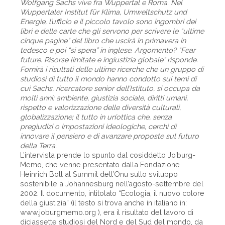
Wolfgang Sachs vive fra Wuppertal e Roma. Nel
Wuppertaler Institut für Klima, Umweltschutz und
Energie, l’ufficio e il piccolo tavolo sono ingombri dei
libri e delle carte che gli servono per scrivere le “ultime
cinque pagine” del libro che uscirà in primavera in
tedesco e poi “si spera” in inglese. Argomento? “Fear
future. Risorse limitate e ingiustizia globale” risponde.
Fornirà i risultati delle ultime ricerche che un gruppo di
studiosi di tutto il mondo hanno condotto sui temi di
cui Sachs, ricercatore senior dell’Istituto, si occupa da
molti anni: ambiente, giustizia sociale, diritti umani,
rispetto e valorizzazione delle diversità culturali,
globalizzazione; il tutto in un’ottica che, senza
pregiudizi o impostazioni ideologiche, cerchi di
innovare il pensiero e di avanzare proposte sul futuro
della Terra.
L’intervista prende lo spunto dal cosiddetto Jo’burg-
Memo, che venne presentato dalla Fondazione
Heinrich Böll al Summit dell’Onu sullo sviluppo
sostenibile a Johannesburg nell’agosto-settembre del
2002. Il documento, intitolato “Ecologia, il nuovo colore
della giustizia” (il testo si trova anche in italiano in:
www.joburgmemo.org ), era il risultato del lavoro di
diciassette studiosi del Nord e del Sud del mondo, da