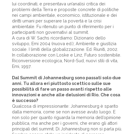
lui coordinati, e presentava un’analisi critica dei
problemi della Terra e proposte concrete di politiche
nei campi ambientale, economico, istituzionale e dei
diritti umani per superare la povertà e la crisi
ambientale. Fu ritenuto un punto di riferimento per i
partecipanti non governativi al summit.
A cura di W. Sachs ricordiamo: Dizionario dello
sviluppo, Emi 2004 (nuova ed.); Ambiente e giustizia
sociale. I limiti della globalizzazione. Ed. Riuniti, 2002.
In collaborazione con Loske e Linz, Futuro sostenibile.
Riconversione ecologica, Nord-Sud, nuovi stili di vita,
Emi, 1997.
Dal Summit di Johannesburg sono passati solo due
anni. Tu allora eri piuttosto scettico sulle sue
possibilità di fare un passo avanti rispetto alle
innovazioni e anche alle delusioni di Rio. Che cosa
è successo?
Qualcosa di impressionante: Johannesburg è sparito
dalla memoria, come se non avesse avuto luogo. E
non solo per quanto riguarda la memoria dell’opinione
pubblica, ma anche per i governi, che erano gli attori
principali del summit. Di Johannesburg non si parla più.