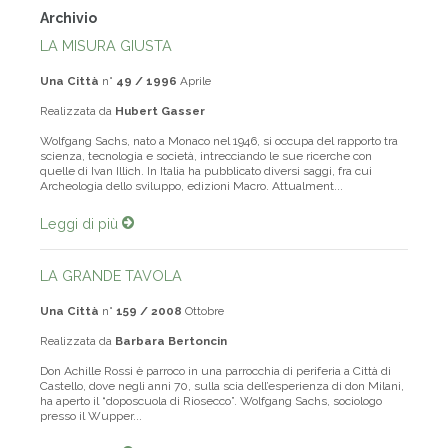
Archivio
LA MISURA GIUSTA
Una Città
n°
49 / 1996
Aprile
Realizzata da
Hubert Gasser
Wolfgang Sachs, nato a Monaco nel 1946, si occupa del rapporto tra
scienza, tecnologia e società, intrecciando le sue ricerche con
quelle di Ivan Illich. In Italia ha pubblicato diversi saggi, fra cui
Archeologia dello sviluppo, edizioni Macro. Attualment...
Leggi di più
LA GRANDE TAVOLA
Una Città
n°
159 / 2008
Ottobre
Realizzata da
Barbara Bertoncin
Don Achille Rossi è parroco in una parrocchia di periferia a Città di
Castello, dove negli anni 70, sulla scia dell’esperienza di don Milani,
ha aperto il “doposcuola di Riosecco”. Wolfgang Sachs, sociologo
presso il Wupper...