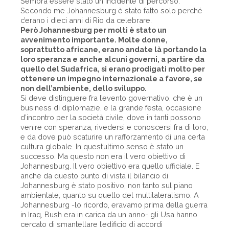
Sembra essere stato un incidente di percorso.
Secondo me Johannesburg è stato fatto solo perché
c’erano i dieci anni di Rio da celebrare.
Però Johannesburg per molti è stato un
avvenimento importante. Molte donne,
soprattutto africane, erano andate là portando la
loro speranza e anche alcuni governi, a partire da
quello del Sudafrica, si erano prodigati molto per
ottenere un impegno internazionale a favore, se
non dell’ambiente, dello sviluppo.
Si deve distinguere fra l’evento governativo, che è un
business di diplomazie, e la grande festa, occasione
d’incontro per la società civile, dove in tanti possono
venire con speranza, rivedersi e conoscersi fra di loro,
e da dove può scaturire un rafforzamento di una certa
cultura globale. In quest’ultimo senso è stato un
successo. Ma questo non era il vero obiettivo di
Johannesburg. Il vero obiettivo era quello ufficiale. E
anche da questo punto di vista il bilancio di
Johannesburg è stato positivo, non tanto sul piano
ambientale, quanto su quello del multilateralismo. A
Johannesburg -lo ricordo, eravamo prima della guerra
in Iraq, Bush era in carica da un anno- gli Usa hanno
cercato di smantellare l’edificio di accordi