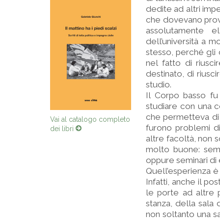
dedite ad altri impe
che dovevano prova
assolutamente el
dell’università a m
stesso, perché gli 
nel fatto di rius
destinato, di riusc
studio.
Il Corpo basso fu
studiare con una c
che permetteva di 
Vai al catalogo completo
furono problemi di
dei libri
altre facoltà, non s
molto buone: semi
oppure seminari di e
Quell’esperienza è s
Infatti, anche il p
le porte ad altre 
stanza, della sala 
non soltanto una sa