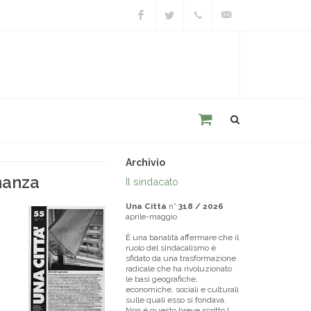
Facebook
Twitter
+39
unacitta@unacitta.o
0543
21422
Archivio
inanza
Il sindacato
Una Città
n°
318 / 2026
aprile-maggio
È una banalità affermare che il
ruolo del sindacalismo è
sfidato da una trasformazione
radicale che ha rivoluzionato
le basi geografiche,
economiche, sociali e culturali
sulle quali esso si fondava.
Non è questo breve scritto l...