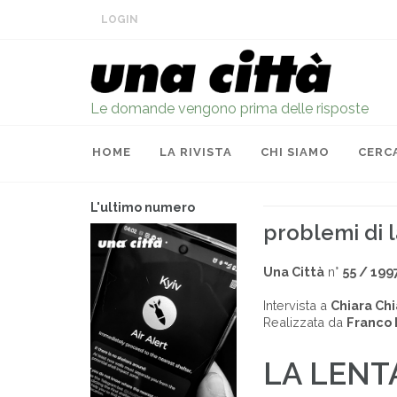
LOGIN
Le domande vengono prima delle risposte
HOME
LA RIVISTA
CHI SIAMO
CERC
L'ultimo numero
problemi di l
Una Città
n°
55 / 199
Intervista a
Chiara Ch
Realizzata da
Franco 
LA LENT