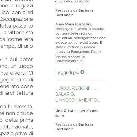
giugno-luglio-agosto
one, ai ragazzi
Realizzata da
Barbara
ico, con orari
Bertoncin
’occupazione
Anna Maria Ponzellini,
lotta passa lo
sociologa del lavoro, è esperta
la vittoria sta
sui temi delle relazioni
industriali, dell’organizzazione
o da come era
e delle politiche del lavoro. È
n tempo, di uno
stata direttrice di ricerca
presso la Fondazione Pietro
Seveso e docente
 in cui poter
universitaria a B...
vano, un luogo
te diversi. Ci
Leggi di più
gegneria e di
a generato cose
L'OCCUPAZIONE, IL
 architettura
SALARIO,
L'INVECCHIAMENTO...
all’università.
Una Città
n°
309 / 2025
ché non chiude
aprile
do della prima
Realizzata da
Barbara
ltifunzionale,
Bertoncin
pazio privo di