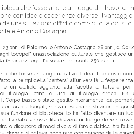
lioteca che fosse anche un luogo di ritrovo, di ini
sone con idee e esperienze diverse. Il vantaggio 
 da una situazione difficile come quella del sud. 
nte e Antonio Castagna.
 23 anni, di Palermo, e Antonio Castagna, 28 anni, di Corl
raghi locopei", un’associazione culturale che gestisce un
18 ragazzi, oggi l’associazione conta 250 iscritti.
mo che fosse un luogo narrativo. L’idea di un posto co
tto, ai tempi della "pantera" all’università, un’esperienz
è un edificio aggiunto alla facoltà di lettere per
 di filologia latina e una di filologia greca. Fin
 il Corpo basso è stato gestito interamente, dal pomerig
i con orari allungati, senza nessuna costrizione. E que
sua funzione di biblioteca, lo ha fatto diventare un l
 noi ha dato la possibilità di avere un luogo dove ritrovar
ci e discutere di modi diversi di fare didattica -tra l’altr
ari-, dove ci si poteva incontrare con persone dalle esper