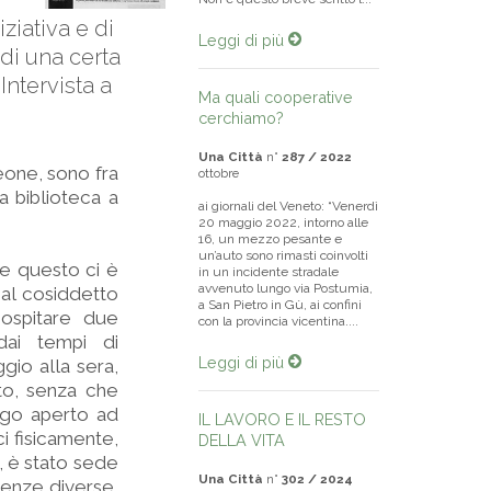
ziativa e di
Leggi di più
di una certa
Intervista a
Ma quali cooperative
cerchiamo?
Una Città
n°
287 / 2022
eone, sono fra
ottobre
a biblioteca a
ai giornali del Veneto: “Venerdì
20 maggio 2022, intorno alle
16, un mezzo pesante e
un’auto sono rimasti coinvolti
me questo ci è
in un incidente stradale
avvenuto lungo via Postumia,
a al cosiddetto
a San Pietro in Gù, ai confini
 ospitare due
con la provincia vicentina....
 dai tempi di
Leggi di più
gio alla sera,
sto, senza che
uogo aperto ad
IL LAVORO E IL RESTO
ci fisicamente,
DELLA VITA
o, è stato sede
Una Città
n°
302 / 2024
ienze diverse,