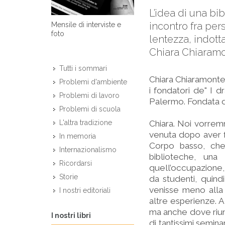
L’idea di una bib
incontro fra per
Mensile di interviste e
foto
lentezza, indotta
Chiara Chiaramo
Tutti i sommari
Chiara Chiaramonte,
Problemi d'ambiente
i fondatori de" I d
Problemi di lavoro
Palermo. Fondata da 
Problemi di scuola
Chiara. Noi vorrem
L'altra tradizione
venuta dopo aver fa
In memoria
Corpo basso, che 
Internazionalismo
biblioteche, una
Ricordarsi
quell’occupazione,
Storie
da studenti, quind
venisse meno alla 
I nostri editoriali
altre esperienze. A
ma anche dove riunir
I nostri libri
di tantissimi semin