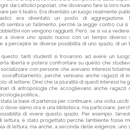
gni: dai cattolici popolari, che dovevano fare la loro riuni
re per il teatro. Era diventato un luogo realmente pubbl
astici: era diventato un posto di aggregazione. L
olti sembra un fallimento, perché la legge contro cui si 
obbiettivi non vengono raggiunti. Però, se si va a vedere, 
cire a vivere uno spazio nuovo con un tempo divers
ire a percepire le diverse possibilità di uno spazio, di u
 questo: tanti studenti si trovarono ad avere un luogo
erta libertà e potersi confrontare su quello che studia
socializzare con persone che avevano interessi totalmen
 sovraffollamento, perché venivano anche ragazzi di in
olo di lettere. Direi che la pluralità di questi interessi h
nari di antropologia che accoglievano anche ragazzi di
cologia politica...
tata la base di partenza per continuare, una volta usciti d
osto dove siamo ora è una biblioteca, ma particolare, per
possibilità di vivere questo spazio. Per esempio, l’arre
di lettura, è stato progettato perché l’ambiente fosse mu
la di lettura, ma anche, a seconda delle esigenze, uno s