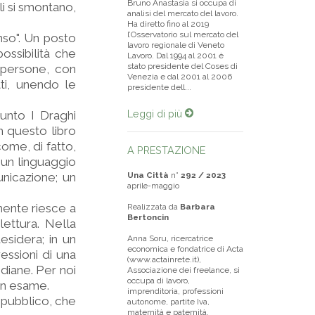
Bruno Anastasia si occupa di
li si smontano,
analisi del mercato del lavoro.
Ha diretto fino al 2019
l’Osservatorio sul mercato del
so". Un posto
lavoro regionale di Veneto
ossibilità che
Lavoro. Dal 1994 al 2001 è
stato presidente del Coses di
 persone, con
Venezia e dal 2001 al 2006
tti, unendo le
presidente dell...
Leggi di più
punto I Draghi
n questo libro
come, di fatto,
A PRESTAZIONE
 un linguaggio
nicazione; un
Una Città
n°
292 / 2023
aprile-maggio
mente riesce a
Realizzata da
Barbara
Bertoncin
lettura. Nella
sidera; in un
Anna Soru, ricercatrice
economica e fondatrice di Acta
essioni di una
(www.actainrete.it),
idiane. Per noi
Associazione dei freelance, si
occupa di lavoro,
un esame.
imprenditoria, professioni
e pubblico, che
autonome, partite Iva,
maternità e paternità.