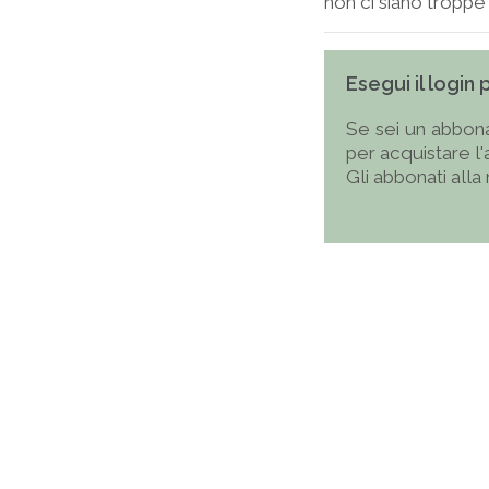
non ci siano troppe 
Esegui il login
Se sei un abbona
per acquistare l
Gli abbonati alla