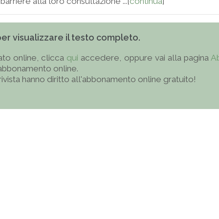
barriere alla loro consultazione ...[
continua
]
 per visualizzare il testo completo.
to online, clicca
qui
accedere, oppure vai alla pagina
A
'abbonamento online.
 rivista hanno diritto all'abbonamento online gratuito!