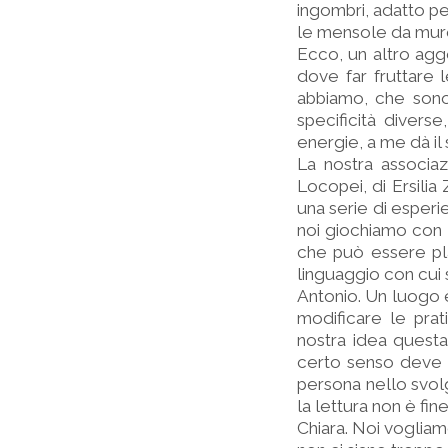
ingombri, adatto per
le mensole da muro
Ecco, un altro agg
dove far fruttare 
abbiamo, che sono
specificità diverse
energie, a me dà il
La nostra associaz
Locopei, di Ersilia
una serie di esperi
noi giochiamo con 
che può essere pl
linguaggio con cui 
Antonio. Un luogo è
modificare le prat
nostra idea questa
certo senso deve "
persona nello svolg
la lettura non è fi
Chiara. Noi vogliam