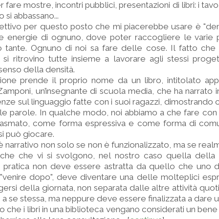
 fare mostre, incontri pubblici, presentazioni di libri: i tavo
 si abbassano...
ettivo per questo posto che mi piacerebbe usare è "den
le energie di ognuno, dove poter raccogliere le varie p
 tante. Ognuno di noi sa fare delle cose. Il fatto che
, si ritrovino tutte insieme a lavorare agli stessi proge
 senso della densità.
ione prende il proprio nome da un libro, intitolato ap
 Zamponi, un’insegnante di scuola media, che ha narrato i
enze sul linguaggio fatte con i suoi ragazzi, dimostrando 
le parole. In qualche modo, noi abbiamo a che fare con
asmato, come forma espressiva e come forma di comu
si può giocare.
 narrativo non solo se non è funzionalizzato, ma se real
iche che vi si svolgono, nel nostro caso quella della 
 pratica non deve essere astratta da quello che uno de
venire dopo", deve diventare una delle molteplici espr
ersi della giornata, non separata dalle altre attività quot
ne a se stessa, ma neppure deve essere finalizzata a dare 
o che i libri in una biblioteca vengano considerati un ben