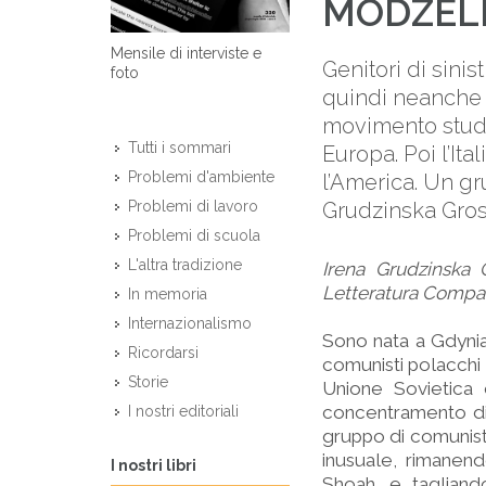
MODZEL
Mensile di interviste e
Genitori di sinis
foto
quindi neanche e
movimento stude
Tutti i sommari
Europa. Poi l’It
Problemi d'ambiente
l’America. Un gru
Grudzinska Gros
Problemi di lavoro
Problemi di scuola
L'altra tradizione
Irena Grudzinska 
Letteratura Compara
In memoria
Internazionalismo
Sono nata a Gdynia,
Ricordarsi
comunisti polacchi d
Storie
Unione Sovietica
concentramento di 
I nostri editoriali
gruppo di comunist
inusuale, rimanen
I nostri libri
Shoah, e tagliando