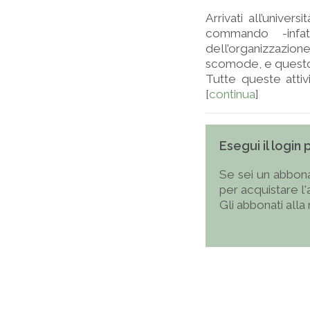
Arrivati all’unive
commando -infat
dell’organizzazio
scomode, e questo,
Tutte queste attivi
[
continua
]
Esegui il login
Se sei un abbona
per acquistare l
Gli abbonati alla