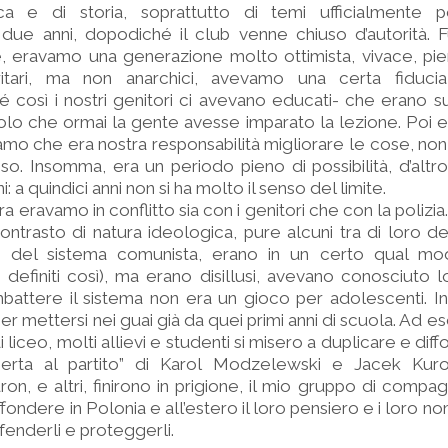
itica e di storia, soprattutto di temi ufficialmente p
ue anni, dopodiché il club venne chiuso d’autorità. 
e, eravamo una generazione molto ottimista, vivace, pie
ritari, ma non anarchici, avevamo una certa fiduci
 così i nostri genitori ci avevano educati- che erano 
ecolo che ormai la gente avesse imparato la lezione. Poi 
vamo che era nostra responsabilità migliorare le cose, n
so. Insomma, era un periodo pieno di possibilità, d’al
 a quindici anni non si ha molto il senso del limite.
eravamo in conflitto sia con i genitori che con la polizia.
ontrasto di natura ideologica, pure alcuni tra di loro d
 del sistema comunista, erano in un certo qual modo
a definiti così), ma erano disillusi, avevano conosciuto l
ttere il sistema non era un gioco per adolescenti. Inf
per mettersi nei guai già da quei primi anni di scuola. Ad e
i liceo, molti allievi e studenti si misero a duplicare e diff
perta al partito” di Karol Modzelewski e Jacek Kur
, e altri, finirono in prigione, il mio gruppo di compagn
ffondere in Polonia e all’estero il loro pensiero e i loro n
fenderli e proteggerli.