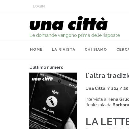
LOGIN
Le domande vengono prima delle risposte
HOME
LA RIVISTA
CHI SIAMO
CERC
L'ultimo numero
l'altra tradiz
Una Città
n°
124 / 2
Intervista a
Irena Gru
Realizzata da
Barbara
LA LETT