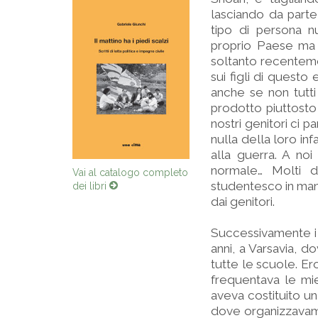
lasciando da parte 
tipo di persona nu
proprio Paese ma l
soltanto recentemen
sui figli di questo 
anche se non tutti
prodotto piuttosto 
nostri genitori ci p
nulla della loro in
alla guerra. A no
normale… Molti d
Vai al catalogo completo
studentesco in mani
dei libri
dai genitori.
Successivamente i 
anni, a Varsavia, d
tutte le scuole. Er
frequentava le mi
aveva costituito un
dove organizzavamo