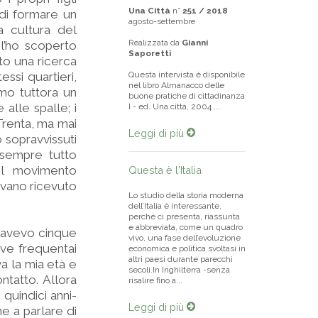
Una Città
n°
251 / 2018
 di formare un
agosto-settembre
la cultura del
Realizzata da
Gianni
l’ho scoperto
Saporetti
to una ricerca
essi quartieri,
Questa intervista è disponibile
nel libro Almanacco delle
amo tuttora un
buone pratiche di cittadinanza
alle spalle; i
I - ed. Una città, 2004 ...
 Trenta, ma mai
Leggi di più
 sopravvissuti
 sempre tutto
el movimento
Questa è l'Italia
evano ricevuto
Lo studio della storia moderna
dell’Italia è interessante,
perché ci presenta, riassunta
e abbreviata, come un quadro
o avevo cinque
vivo, una fase dell’evoluzione
ove frequentai
economica e politica svoltasi in
altri paesi durante parecchi
a la mia età e
secoli.In Inghilterra -senza
tatto. Allora
risalire fino a...
quindici anni-
Leggi di più
e a parlare di