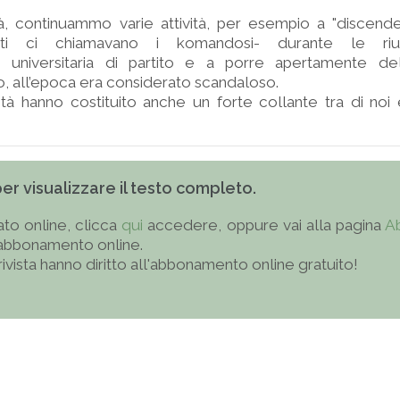
rsità, continuammo varie attività, per esempio a "disce
ti ci chiamavano i komandosi- durante le riun
ne universitaria di partito e a porre apertamente 
 all’epoca era considerato scandaloso.
tà hanno costituito anche un forte collante tra di noi e 
 per visualizzare il testo completo.
to online, clicca
qui
accedere, oppure vai alla pagina
A
'abbonamento online.
 rivista hanno diritto all'abbonamento online gratuito!