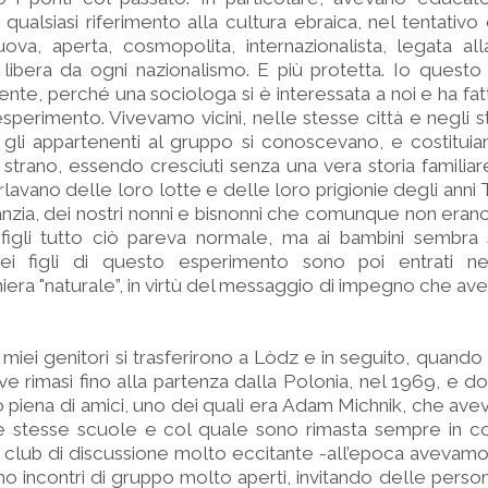
qualsiasi riferimento alla cultura ebraica, nel tentativo
ova, aperta, cosmopolita, internazionalista, legata al
ibera da ogni nazionalismo. E più protetta. Io questo 
te, perché una sociologa si è interessata a noi e ha fat
esperimento. Vivevamo vicini, nelle stesse città e negli st
 gli appartenenti al gruppo si conoscevano, e costitui
strano, essendo cresciuti senza una vera storia familiare 
arlavano delle loro lotte e delle loro prigionie degli anni
fanzia, dei nostri nonni e bisnonni che comunque non erano
i figli tutto ciò pareva normale, ma ai bambini sembra
ei figli di questo esperimento sono poi entrati n
era "naturale”, in virtù del messaggio di impegno che av
miei genitori si trasferirono a Lòdz e in seguito, quand
ove rimasi fino alla partenza dalla Polonia, nel 1969, e d
o piena di amici, uno dei quali era Adam Michnik, che avev
e stesse scuole e col quale sono rimasta sempre in con
 club di discussione molto eccitante -all’epoca avevamo 
 incontri di gruppo molto aperti, invitando delle person