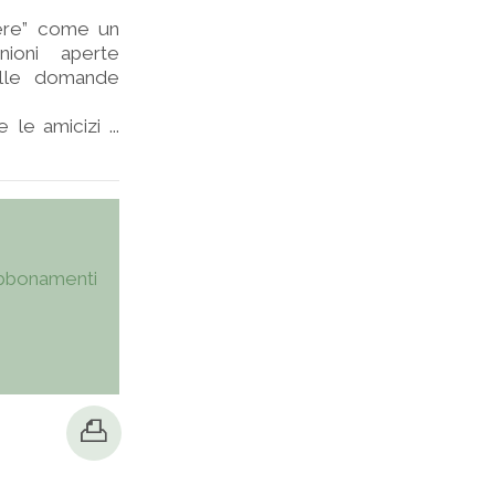
ndere” come un
ioni aperte
delle domande
le amicizi ...
bbonamenti