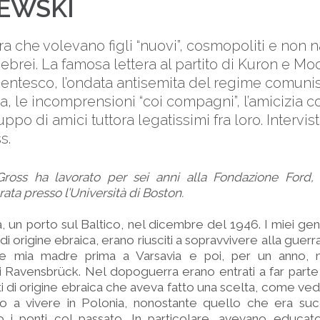
EWSKI
tra che volevano figli “nuovi”, cosmopoliti e non n
brei. La famosa lettera al partito di Kuron e Mod
ntesco, l’ondata antisemita del regime comunist
alia, le incomprensioni “coi compagni”, l’amicizia
ppo di amici tuttora legatissimi fra loro. Intervist
s.
Gross ha lavorato per sei anni alla Fondazione Ford,
ta presso l’Università di Boston.
 un porto sul Baltico, nel dicembre del 1946. I miei geni
i origine ebraica, erano riusciti a sopravvivere alla guerr
 e mia madre prima a Varsavia e poi, per un anno, 
Ravensbrück. Nel dopoguerra erano entrati a far parte 
i di origine ebraica che aveva fatto una scelta, come ve
do a vivere in Polonia, nonostante quello che era su
 i ponti col passato. In particolare, avevano educato 