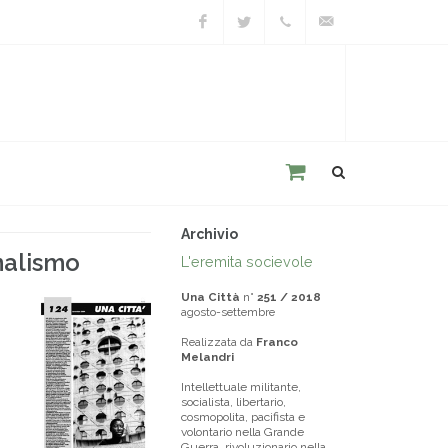
Facebook
Twitter
+39
unacitta@unacitta.o
0543
21422
Archivio
onalismo
L'eremita socievole
Una Città
n°
251 / 2018
agosto-settembre
Realizzata da
Franco
Melandri
Intellettuale militante,
socialista, libertario,
cosmopolita, pacifista e
volontario nella Grande
Guerra, rivoluzionario nella