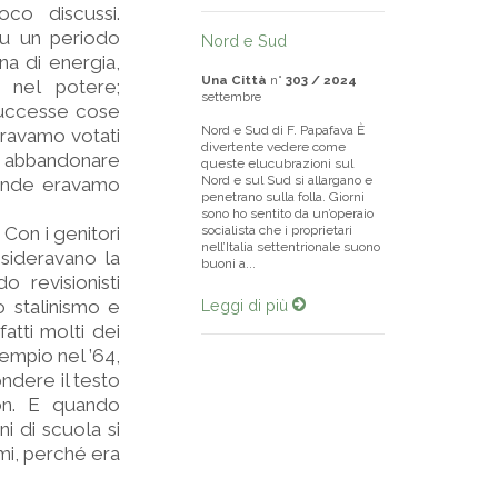
oco discussi.
Fu un periodo
Nord e Sud
na di energia,
Una Città
n°
303 / 2024
a nel potere;
settembre
successe cose
Nord e Sud di F. Papafava È
eravamo votati
divertente vedere come
on abbandonare
queste elucubrazioni sul
Nord e sul Sud si allargano e
tronde eravamo
penetrano sulla folla. Giorni
sono ho sentito da un’operaio
 Con i genitori
socialista che i proprietari
nell’Italia settentrionale suono
esideravano la
buoni a...
 revisionisti
o stalinismo e
Leggi di più
atti molti dei
sempio nel ’64,
ondere il testo
on. E quando
i di scuola si
omi, perché era