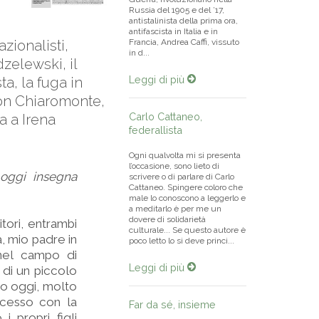
Russia del 1905 e del ’17,
antistalinista della prima ora,
antifascista in Italia e in
azionalisti,
Francia, Andrea Caffi, vissuto
in d...
zelewski, il
Leggi di più
a, la fuga in
 con Chiaromonte,
Carlo Cattaneo,
a a Irena
federallista
Ogni qualvolta mi si presenta
l’occasione, sono lieto di
 oggi insegna
scrivere o di parlare di Carlo
Cattaneo. Spingere coloro che
male lo conoscono a leggerlo e
a meditarlo è per me un
dovere di solidarietà
tori, entrambi
culturale... Se questo autore è
a, mio padre in
poco letto lo si deve princi...
nel campo di
Leggi di più
di un piccolo
do oggi, molto
ccesso con la
Far da sé, insieme
i propri figli