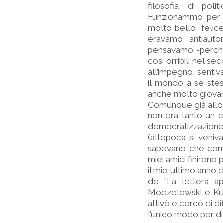
filosofia, di pol
Funzionammo per d
molto bello, felic
eravamo antiauto
pensavamo -perché
così orribili nel s
all’impegno, senti
il mondo a se stes
anche molto giovani:
Comunque già allora 
non era tanto un c
democratizzazione
(all’epoca si veniv
sapevano che comba
miei amici finirono 
il mio ultimo anno d
de "La lettera a
Modzelewski e Kuron
attivò e cercò di di
l’unico modo per di