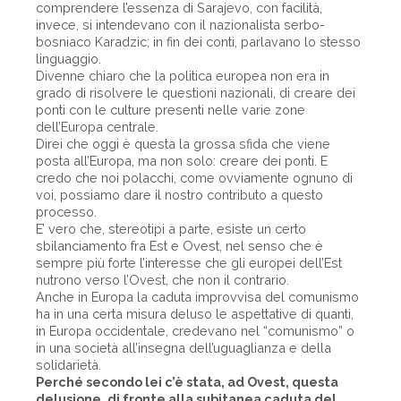
comprendere l’essenza di Sarajevo, con facilità,
invece, si intendevano con il nazionalista serbo-
bosniaco Karadzic; in fin dei conti, parlavano lo stesso
linguaggio.
Divenne chiaro che la politica europea non era in
grado di risolvere le questioni nazionali, di creare dei
ponti con le culture presenti nelle varie zone
dell’Europa centrale.
Direi che oggi è questa la grossa sfida che viene
posta all’Europa, ma non solo: creare dei ponti. E
credo che noi polacchi, come ovviamente ognuno di
voi, possiamo dare il nostro contributo a questo
processo.
E’ vero che, stereotipi a parte, esiste un certo
sbilanciamento fra Est e Ovest, nel senso che è
sempre più forte l’interesse che gli europei dell’Est
nutrono verso l’Ovest, che non il contrario.
Anche in Europa la caduta improvvisa del comunismo
ha in una certa misura deluso le aspettative di quanti,
in Europa occidentale, credevano nel “comunismo” o
in una società all’insegna dell’uguaglianza e della
solidarietà.
Perché secondo lei c’è stata, ad Ovest, questa
delusione, di fronte alla subitanea caduta del