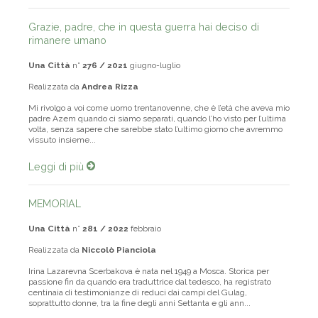
Grazie, padre, che in questa guerra hai deciso di
rimanere umano
Una Città
n°
276 / 2021
giugno-luglio
Realizzata da
Andrea Rizza
Mi rivolgo a voi come uomo trentanovenne, che è l’età che aveva mio
padre Azem quando ci siamo separati, quando l’ho visto per l’ultima
volta, senza sapere che sarebbe stato l’ultimo giorno che avremmo
vissuto insieme...
Leggi di più
MEMORIAL
Una Città
n°
281 / 2022
febbraio
Realizzata da
Niccolò Pianciola
Irina Lazarevna Scerbakova è nata nel 1949 a Mosca. Storica per
passione fin da quando era traduttrice dal tedesco, ha registrato
centinaia di testimonianze di reduci dai campi del Gulag,
soprattutto donne, tra la fine degli anni Settanta e gli ann...