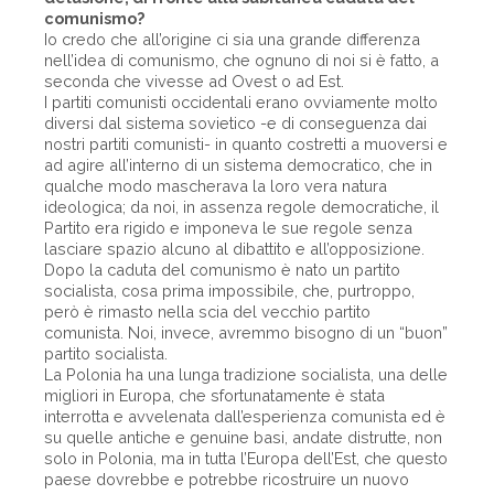
comunismo?
Io credo che all’origine ci sia una grande differenza
nell’idea di comunismo, che ognuno di noi si è fatto, a
seconda che vivesse ad Ovest o ad Est.
I partiti comunisti occidentali erano ovviamente molto
diversi dal sistema sovietico -e di conseguenza dai
nostri partiti comunisti- in quanto costretti a muoversi e
ad agire all’interno di un sistema democratico, che in
qualche modo mascherava la loro vera natura
ideologica; da noi, in assenza regole democratiche, il
Partito era rigido e imponeva le sue regole senza
lasciare spazio alcuno al dibattito e all’opposizione.
Dopo la caduta del comunismo è nato un partito
socialista, cosa prima impossibile, che, purtroppo,
però è rimasto nella scia del vecchio partito
comunista. Noi, invece, avremmo bisogno di un “buon”
partito socialista.
La Polonia ha una lunga tradizione socialista, una delle
migliori in Europa, che sfortunatamente è stata
interrotta e avvelenata dall’esperienza comunista ed è
su quelle antiche e genuine basi, andate distrutte, non
solo in Polonia, ma in tutta l’Europa dell’Est, che questo
paese dovrebbe e potrebbe ricostruire un nuovo