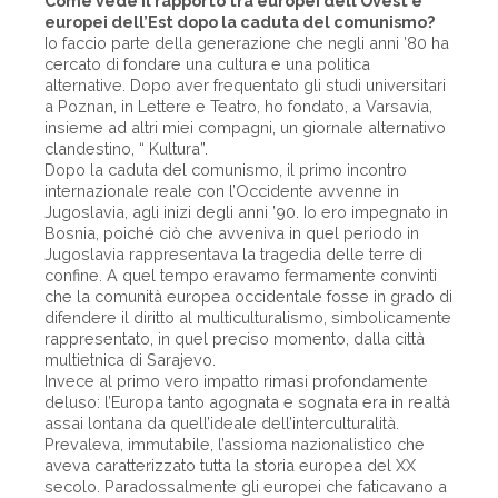
Come vede il rapporto tra europei dell’Ovest e
europei dell’Est dopo la caduta del comunismo?
Io faccio parte della generazione che negli anni ’80 ha
cercato di fondare una cultura e una politica
alternative. Dopo aver frequentato gli studi universitari
a Poznan, in Lettere e Teatro, ho fondato, a Varsavia,
insieme ad altri miei compagni, un giornale alternativo
clandestino, “ Kultura”.
Dopo la caduta del comunismo, il primo incontro
internazionale reale con l’Occidente avvenne in
Jugoslavia, agli inizi degli anni ’90. Io ero impegnato in
Bosnia, poiché ciò che avveniva in quel periodo in
Jugoslavia rappresentava la tragedia delle terre di
confine. A quel tempo eravamo fermamente convinti
che la comunità europea occidentale fosse in grado di
difendere il diritto al multiculturalismo, simbolicamente
rappresentato, in quel preciso momento, dalla città
multietnica di Sarajevo.
Invece al primo vero impatto rimasi profondamente
deluso: l’Europa tanto agognata e sognata era in realtà
assai lontana da quell’ideale dell’interculturalità.
Prevaleva, immutabile, l’assioma nazionalistico che
aveva caratterizzato tutta la storia europea del XX
secolo. Paradossalmente gli europei che faticavano a