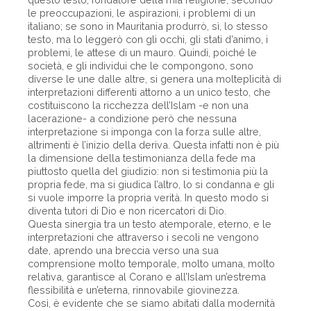
le preoccupazioni, le aspirazioni, i problemi di un
italiano; se sono in Mauritania produrrò, sì, lo stesso
testo, ma lo leggerò con gli occhi, gli stati d’animo, i
problemi, le attese di un mauro. Quindi, poiché le
società, e gli individui che le compongono, sono
diverse le une dalle altre, si genera una molteplicità di
interpretazioni differenti attorno a un unico testo, che
costituiscono la ricchezza dell’Islam -e non una
lacerazione- a condizione però che nessuna
interpretazione si imponga con la forza sulle altre,
altrimenti è l’inizio della deriva. Questa infatti non è più
la dimensione della testimonianza della fede ma
piuttosto quella del giudizio: non si testimonia più la
propria fede, ma si giudica l’altro, lo si condanna e gli
si vuole imporre la propria verità. In questo modo si
diventa tutori di Dio e non ricercatori di Dio.
Questa sinergia tra un testo atemporale, eterno, e le
interpretazioni che attraverso i secoli ne vengono
date, aprendo una breccia verso una sua
comprensione molto temporale, molto umana, molto
relativa, garantisce al Corano e all’Islam un’estrema
flessibilità e un’eterna, rinnovabile giovinezza.
Così, è evidente che se siamo abitati dalla modernità