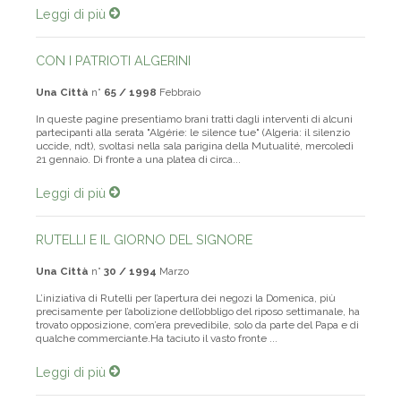
Leggi di più
CON I PATRIOTI ALGERINI
Una Città
n°
65 / 1998
Febbraio
In queste pagine presentiamo brani tratti dagli interventi di alcuni
partecipanti alla serata "Algérie: le silence tue" (Algeria: il silenzio
uccide, ndt), svoltasi nella sala parigina della Mutualité, mercoledì
21 gennaio. Di fronte a una platea di circa...
Leggi di più
RUTELLI E IL GIORNO DEL SIGNORE
Una Città
n°
30 / 1994
Marzo
L’iniziativa di Rutelli per l’apertura dei negozi la Domenica, più
precisamente per l’abolizione dell’obbligo del riposo settimanale, ha
trovato opposizione, com’era prevedibile, solo da parte del Papa e di
qualche commerciante.Ha taciuto il vasto fronte ...
Leggi di più