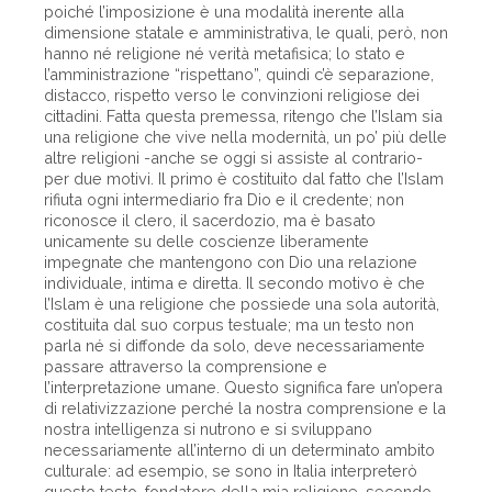
poiché l’imposizione è una modalità inerente alla
dimensione statale e amministrativa, le quali, però, non
hanno né religione né verità metafisica; lo stato e
l’amministrazione “rispettano”, quindi c’è separazione,
distacco, rispetto verso le convinzioni religiose dei
cittadini. Fatta questa premessa, ritengo che l’Islam sia
una religione che vive nella modernità, un po’ più delle
altre religioni -anche se oggi si assiste al contrario-
per due motivi. Il primo è costituito dal fatto che l’Islam
rifiuta ogni intermediario fra Dio e il credente; non
riconosce il clero, il sacerdozio, ma è basato
unicamente su delle coscienze liberamente
impegnate che mantengono con Dio una relazione
individuale, intima e diretta. Il secondo motivo è che
l’Islam è una religione che possiede una sola autorità,
costituita dal suo corpus testuale; ma un testo non
parla né si diffonde da solo, deve necessariamente
passare attraverso la comprensione e
l’interpretazione umane. Questo significa fare un’opera
di relativizzazione perché la nostra comprensione e la
nostra intelligenza si nutrono e si sviluppano
necessariamente all’interno di un determinato ambito
culturale: ad esempio, se sono in Italia interpreterò
questo testo, fondatore della mia religione, secondo