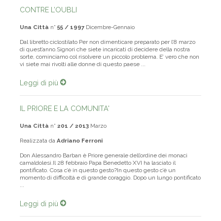
CONTRE L’OUBLI
Una Città
n°
55 / 1997
Dicembre-Gennaio
Dal libretto ciclostilato Per non dimenticare preparato per l’8 marzo
di quest’anno.Signori che siete incaricati di decidere della nostra
sorte, cominciamo col risolvere un piccolo problema. E’ vero che non
vi siete mai rivolti alle donne di questo paese ...
Leggi di più
IL PRIORE E LA COMUNITA'
Una Città
n°
201 / 2013
Marzo
Realizzata da
Adriano Ferroni
Don Alessandro Barban è Priore generale dell’ordine dei monaci
camaldolesi.Il 28 febbraio Papa Benedetto XVI ha lasciato il
pontificato. Cosa c’è in questo gesto?In questo gesto c’è un
momento di difficoltà e di grande coraggio. Dopo un lungo pontificato
...
Leggi di più