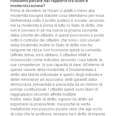
Possiamo parlare del rapporto tra Islam e
modernizzazione?
Prima di decidere se l’Islam si adatti o meno alla
modernità bisogna stabilire cosa intendiamo per essa.
Definendola sotto il profilo politico e sociale, secondo
me la modernità è prima di tutto lo Stato di diritto, che
non è sovrano in sé ma riceve la propria sovranità
dalla volontà dei cittadini; è quindi provvisorio e posto
sotto il controllo dei cittadini, che sono i soli sovrani
nella modernità. Inoltre lo Stato di diritto non ha
religione né razza, non riconosce quindi la comunità,
l’affinità, l’etnia, ed è utilitario: il cittadino infatti è
riconosciuto come individuo secondo i suoi talenti, le
sue competenze, la sua capacità di dare. All’interno di
questa visione della modernità, è fondamentale il
diritto alla libertà individuale e quello degli individui e
delle minoranze ad associarsi; diritti garantiti dalla
democrazia, presieduta e preceduta da un minimo di
principi costituzionali. I cittadini quindi sono liberi di
raggrupparsi secondo affinità multiple.
Inoltre, nello Stato di diritto, ognuno ha diritto ad
esprimere la propria fede, ma poiché le verità
metafisiche non possono essere vere che agli occhi
di colui che le professa, nessuno ha il diritto di imporle