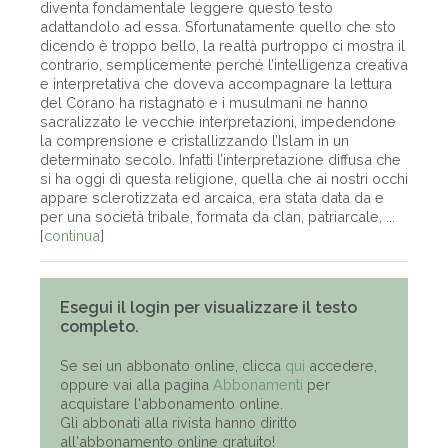
diventa fondamentale leggere questo testo
adattandolo ad essa. Sfortunatamente quello che sto
dicendo è troppo bello, la realtà purtroppo ci mostra il
contrario, semplicemente perché l’intelligenza creativa
e interpretativa che doveva accompagnare la lettura
del Corano ha ristagnato e i musulmani ne hanno
sacralizzato le vecchie interpretazioni, impedendone
la comprensione e cristallizzando l’Islam in un
determinato secolo. Infatti l’interpretazione diffusa che
si ha oggi di questa religione, quella che ai nostri occhi
appare sclerotizzata ed arcaica, era stata data da e
per una società tribale, formata da clan, patriarcale, ...
[
continua
]
Esegui il login per visualizzare il testo
completo.
Se sei un abbonato online, clicca
qui
accedere,
oppure vai alla pagina
Abbonamenti
per
acquistare l'abbonamento online.
Gli abbonati alla rivista hanno diritto
all'abbonamento online gratuito!