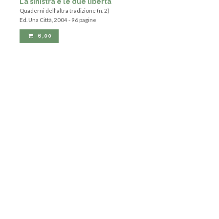
Sofri, Nadia Urbinati
La sinistra e le due libertà
Quaderni dell'altra tradizione (n. 2)
Ed. Una Città, 2004 - 96 pagine
6,00