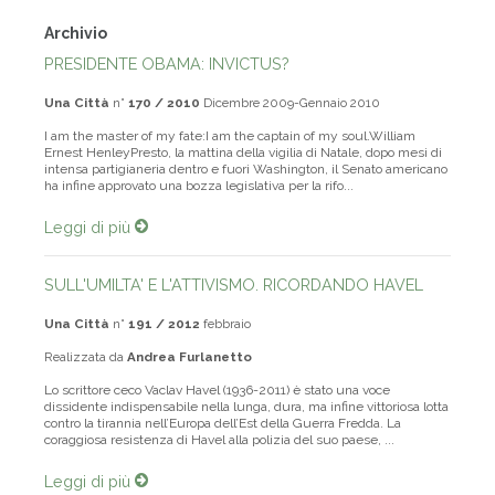
Archivio
PRESIDENTE OBAMA: INVICTUS?
Una Città
n°
170 / 2010
Dicembre 2009-Gennaio 2010
I am the master of my fate:I am the captain of my soul.William
Ernest HenleyPresto, la mattina della vigilia di Natale, dopo mesi di
intensa partigianeria dentro e fuori Washington, il Senato americano
ha infine approvato una bozza legislativa per la rifo...
Leggi di più
SULL'UMILTA' E L'ATTIVISMO. RICORDANDO HAVEL
Una Città
n°
191 / 2012
febbraio
Realizzata da
Andrea Furlanetto
Lo scrittore ceco Vaclav Havel (1936-2011) è stato una voce
dissidente indispensabile nella lunga, dura, ma infine vittoriosa lotta
contro la tirannia nell’Europa dell’Est della Guerra Fredda. La
coraggiosa resistenza di Havel alla polizia del suo paese, ...
Leggi di più