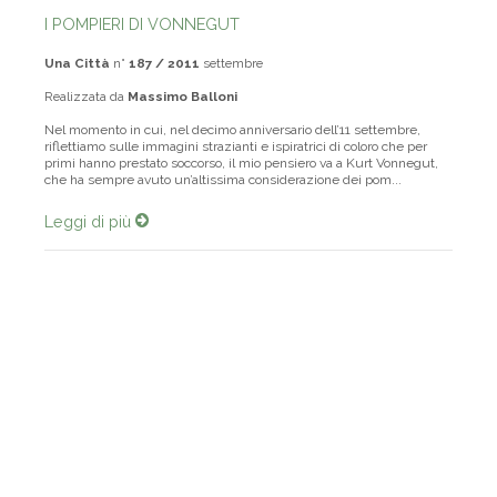
I POMPIERI DI VONNEGUT
Una Città
n°
187 / 2011
settembre
Realizzata da
Massimo Balloni
Nel momento in cui, nel decimo anniversario dell’11 settembre,
riflettiamo sulle immagini strazianti e ispiratrici di coloro che per
primi hanno prestato soccorso, il mio pensiero va a Kurt Vonnegut,
che ha sempre avuto un’altissima considerazione dei pom...
Leggi di più