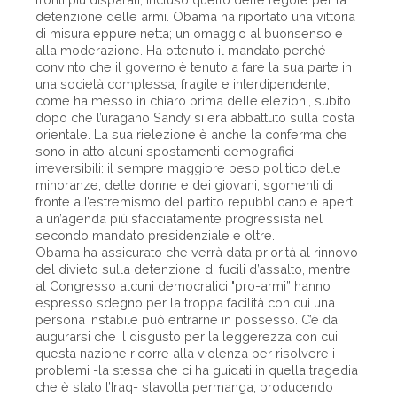
detenzione delle armi. Obama ha riportato una vittoria
di misura eppure netta; un omaggio al buonsenso e
alla moderazione. Ha ottenuto il mandato perché
convinto che il governo è tenuto a fare la sua parte in
una società complessa, fragile e interdipendente,
come ha messo in chiaro prima delle elezioni, subito
dopo che l’uragano Sandy si era abbattuto sulla costa
orientale. La sua rielezione è anche la conferma che
sono in atto alcuni spostamenti demografici
irreversibili: il sempre maggiore peso politico delle
minoranze, delle donne e dei giovani, sgomenti di
fronte all’estremismo del partito repubblicano e aperti
a un’agenda più sfacciatamente progressista nel
secondo mandato presidenziale e oltre.
Obama ha assicurato che verrà data priorità al rinnovo
del divieto sulla detenzione di fucili d’assalto, mentre
al Congresso alcuni democratici "pro-armi” hanno
espresso sdegno per la troppa facilità con cui una
persona instabile può entrarne in possesso. C’è da
augurarsi che il disgusto per la leggerezza con cui
questa nazione ricorre alla violenza per risolvere i
problemi -la stessa che ci ha guidati in quella tragedia
che è stato l’Iraq- stavolta permanga, producendo