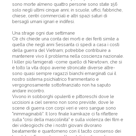
sono morte almeno quattro persone sono state 156
solo negli ultimi cinque anni; in scuole, uffici, fabbriche,
chiese, centri commerciali e altri spazi saturi di
bersagli umani ignari e indifesi.
Una strage ogni due settimane
C’è chi chiede una conta dei morti e dei feriti simile a
quella che negli anni Sessanta ci spedì a casa i costi
della guerra del Vietnam; potrebbe contribuire a
mantenere vivo il problema nella coscienza nazionale.
I killer più famigerati -come quello di Newtown, che si
è tolto la vita dopo averne stroncate diverse altre-
sono quasi sempre ragazzi bianchi emarginati cui il
nostro sistema psichiatrico frammentario e
vergognosamente sottofinanziato non ha saputo
andare incontro.
Vivono in sobborghi opulenti e pittoreschi dove le
uccisioni a ciel sereno non sono previste, dove le
scene di guerra con corpi veri e vero sangue sono
"inimmaginabili”. Il loro finale kamikaze ci fa riflettere
sulla "crisi della mascolinità” e sulla violenza dei film e
dei videogiochi che i nostri giovani divorano
beatamente e quantomeno con il tacito consenso dei