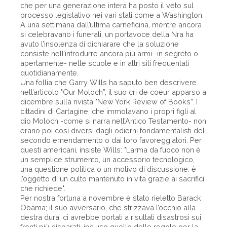
che per una generazione intera ha posto il veto sul
processo legislativo nei vari stati come a Washington.
A una settimana dall’ultima carneficina, mentre ancora
si celebravano i funerali, un portavoce della Nra ha
avuto l’insolenza di dichiarare che la soluzione
consiste nell’introdurre ancora più armi -in segreto o
apertamente- nelle scuole e in altri siti frequentati
quotidianamente.
Una follia che Garry Wills ha saputo ben descrivere
nell’articolo "Our Moloch”, il suo cri de coeur apparso a
dicembre sulla rivista "New York Review of Books”. I
cittadini di Cartagine, che immolavano i propri figli al
dio Moloch -come si narra nell’Antico Testamento- non
erano poi così diversi dagli odierni fondamentalisti del
secondo emendamento o dai loro favoreggiatori. Per
questi americani, insiste Wills: "L’arma da fuoco non è
un semplice strumento, un accessorio tecnologico,
una questione politica o un motivo di discussione: è
l’oggetto di un culto mantenuto in vita grazie ai sacrifici
che richiede".
Per nostra fortuna a novembre è stato rieletto Barack
Obama; il suo avversario, che strizzava l’occhio alla
destra dura, ci avrebbe portati a risultati disastrosi sui
fronti più disparati, incluso quello delle regole per la