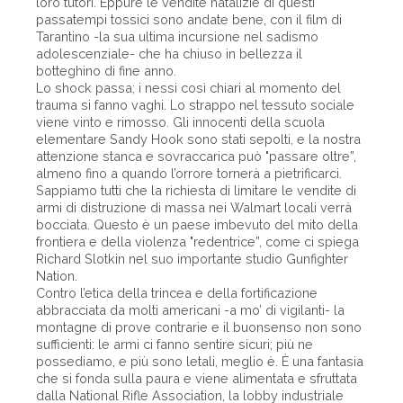
loro tutori. Eppure le vendite natalizie di questi
passatempi tossici sono andate bene, con il film di
Tarantino -la sua ultima incursione nel sadismo
adolescenziale- che ha chiuso in bellezza il
botteghino di fine anno.
Lo shock passa; i nessi così chiari al momento del
trauma si fanno vaghi. Lo strappo nel tessuto sociale
viene vinto e rimosso. Gli innocenti della scuola
elementare Sandy Hook sono stati sepolti, e la nostra
attenzione stanca e sovraccarica può "passare oltre”,
almeno fino a quando l’orrore tornerà a pietrificarci.
Sappiamo tutti che la richiesta di limitare le vendite di
armi di distruzione di massa nei Walmart locali verrà
bocciata. Questo è un paese imbevuto del mito della
frontiera e della violenza "redentrice”, come ci spiega
Richard Slotkin nel suo importante studio Gunfighter
Nation.
Contro l’etica della trincea e della fortificazione
abbracciata da molti americani -a mo’ di vigilanti- la
montagne di prove contrarie e il buonsenso non sono
sufficienti: le armi ci fanno sentire sicuri; più ne
possediamo, e più sono letali, meglio è. È una fantasia
che si fonda sulla paura e viene alimentata e sfruttata
dalla National Rifle Association, la lobby industriale