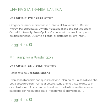
UNA RIVISTA TRANSATLANTICA
Una Città
n°
178 / 2010
Ottobre
Gregory Sumner è professore di Storia all’Università di Detroit
Mercy. Ha pubblicato: Dwight MacDonald and the politics circle,
Cornell University Press."politics”, con la minuscolaHo scoperto
politics per caso. Durante gli studi di dottorato mi ero inter...
Leggi di più
Mr. Trump va a Washington
Una Città
n°
235 / 2016
novembre
Realizzata da
Stefano Ignone
"Non sono d’accordo con quest’elezione. Non ho paura solo di ciò che
potrà accadere con Trump al potere: sono anche triste e delusa in
quanto donna. Un uomo che è stato accusato di molestie sessuali
da dodici donne diverse ora è Presidente. È spaventoso, ...
Leggi di più