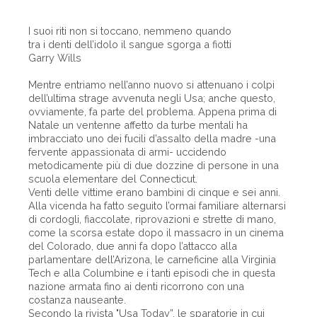
I suoi riti non si toccano, nemmeno quando
tra i denti dell’idolo il sangue sgorga a fiotti
Garry Wills
Mentre entriamo nell’anno nuovo si attenuano i colpi
dell’ultima strage avvenuta negli Usa; anche questo,
ovviamente, fa parte del problema. Appena prima di
Natale un ventenne affetto da turbe mentali ha
imbracciato uno dei fucili d’assalto della madre -una
fervente appassionata di armi- uccidendo
metodicamente più di due dozzine di persone in una
scuola elementare del Connecticut.
Venti delle vittime erano bambini di cinque e sei anni.
Alla vicenda ha fatto seguito l’ormai familiare alternarsi
di cordogli, fiaccolate, riprovazioni e strette di mano,
come la scorsa estate dopo il massacro in un cinema
del Colorado, due anni fa dopo l’attacco alla
parlamentare dell’Arizona, le carneficine alla Virginia
Tech e alla Columbine e i tanti episodi che in questa
nazione armata fino ai denti ricorrono con una
costanza nauseante.
Secondo la rivista "Usa Today”, le sparatorie in cui