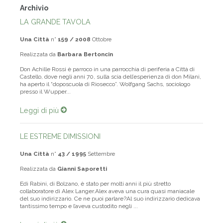
Archivio
LA GRANDE TAVOLA
Una Città
n°
159 / 2008
Ottobre
Realizzata da
Barbara Bertoncin
Don Achille Rossi è parroco in una parrocchia di periferia a Città di
Castello, dove negli anni 70, sulla scia dell’esperienza di don Milani,
ha aperto il “doposcuola di Riosecco”. Wolfgang Sachs, sociologo
presso il Wupper...
Leggi di più
LE ESTREME DIMISSIONI
Una Città
n°
43 / 1995
Settembre
Realizzata da
Gianni Saporetti
Edi Rabini, di Bolzano, è stato per molti anni il più stretto
collaboratore di Alex Langer.Alex aveva una cura quasi maniacale
del suo indirizzario. Ce ne puoi parlare?Al suo indirizzario dedicava
tantissimo tempo e l’aveva custodito negli ...