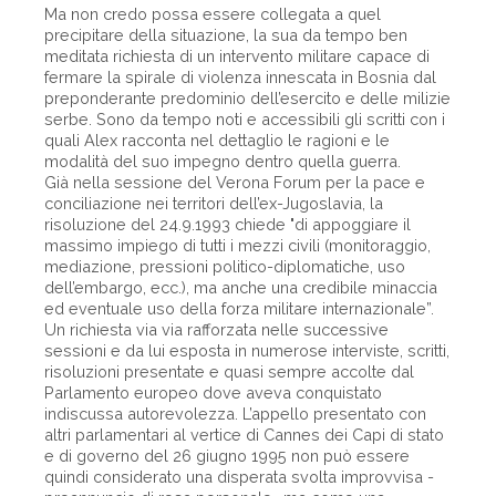
Ma non credo possa essere collegata a quel
precipitare della situazione, la sua da tempo ben
meditata richiesta di un intervento militare capace di
fermare la spirale di violenza innescata in Bosnia dal
preponderante predominio dell’esercito e delle milizie
serbe. Sono da tempo noti e accessibili gli scritti con i
quali Alex racconta nel dettaglio le ragioni e le
modalità del suo impegno dentro quella guerra.
Già nella sessione del Verona Forum per la pace e
conciliazione nei territori dell’ex-Jugoslavia, la
risoluzione del 24.9.1993 chiede "di appoggiare il
massimo impiego di tutti i mezzi civili (monitoraggio,
mediazione, pressioni politico-diplomatiche, uso
dell’embargo, ecc.), ma anche una credibile minaccia
ed eventuale uso della forza militare internazionale”.
Un richiesta via via rafforzata nelle successive
sessioni e da lui esposta in numerose interviste, scritti,
risoluzioni presentate e quasi sempre accolte dal
Parlamento europeo dove aveva conquistato
indiscussa autorevolezza. L’appello presentato con
altri parlamentari al vertice di Cannes dei Capi di stato
e di governo del 26 giugno 1995 non può essere
quindi considerato una disperata svolta improvvisa -