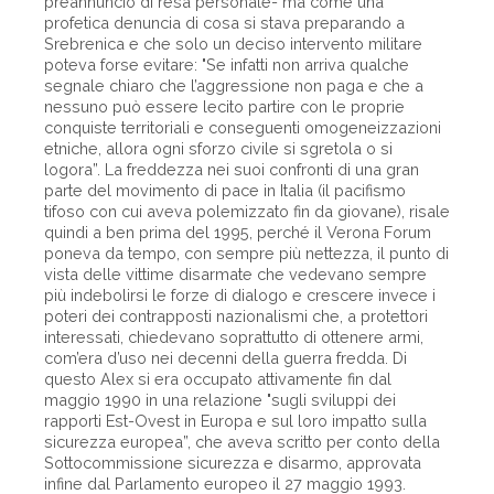
preannuncio di resa personale- ma come una
profetica denuncia di cosa si stava preparando a
Srebrenica e che solo un deciso intervento militare
poteva forse evitare: "Se infatti non arriva qualche
segnale chiaro che l’aggressione non paga e che a
nessuno può essere lecito partire con le proprie
conquiste territoriali e conseguenti omogeneizzazioni
etniche, allora ogni sforzo civile si sgretola o si
logora”. La freddezza nei suoi confronti di una gran
parte del movimento di pace in Italia (il pacifismo
tifoso con cui aveva polemizzato fin da giovane), risale
quindi a ben prima del 1995, perché il Verona Forum
poneva da tempo, con sempre più nettezza, il punto di
vista delle vittime disarmate che vedevano sempre
più indebolirsi le forze di dialogo e crescere invece i
poteri dei contrapposti nazionalismi che, a protettori
interessati, chiedevano soprattutto di ottenere armi,
com’era d’uso nei decenni della guerra fredda. Di
questo Alex si era occupato attivamente fin dal
maggio 1990 in una relazione "sugli sviluppi dei
rapporti Est-Ovest in Europa e sul loro impatto sulla
sicurezza europea”, che aveva scritto per conto della
Sottocommissione sicurezza e disarmo, approvata
infine dal Parlamento europeo il 27 maggio 1993.