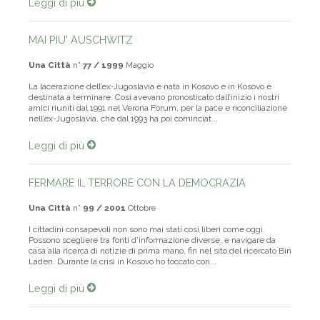
Leggi di più
MAI PIU' AUSCHWITZ
Una Città
n°
77 / 1999
Maggio
La lacerazione dell’ex-Jugoslavia è nata in Kosovo e in Kosovo è
destinata a terminare. Così avevano pronosticato dall’inizio i nostri
amici riuniti dal 1991 nel Verona Forum, per la pace e riconciliazione
nell’ex-Jugoslavia, che dal 1993 ha poi cominciat...
Leggi di più
FERMARE IL TERRORE CON LA DEMOCRAZIA
Una Città
n°
99 / 2001
Ottobre
I cittadini consapevoli non sono mai stati così liberi come oggi.
Possono scegliere tra fonti d’informazione diverse, e navigare da
casa alla ricerca di notizie di prima mano, fin nel sito del ricercato Bin
Laden. Durante la crisi in Kosovo ho toccato con...
Leggi di più