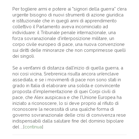
Per togliere armi e potere ai "signori della guerra” c’era
urgente bisogno di nuovi strumenti di azione giuridica
e istituzionale che in quegli anni di apprendimento
collettivo il Parlamento aveva incominciato ad
individuare: il Tribunale penale internazionale, una
forza sovranazionale d’interposizione militare, un
corpo civile europeo di pace, una nuova convenzione
sui diritti delle minoranze che non comprimesse quelli
dei singoli.
Se a vent’anni di distanza dall’inizio di quella guerra, a
noi così vicina, Srebrenica risulta ancora un’enclave
assediata, e se i movimenti di pace non sono stati in
grado in Italia di elaborare una solida e convincente
proposta d’implementazione di quei Corpi civili di
pace, che Alex auspicava e che l’Unione Europea ha
iniziato a riconoscere, lo si deve proprio al rifiuto di
riconoscere la necessità di una qualche forma di
governo sovranazionale delle crisi di convivenza rese
indispensabili dalla salutare fine del dominio bipolare
del ...[
continua
]