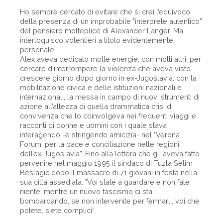
Ho sempre cercato di evitare che si crei l’equivoco
della presenza di un improbabile "interprete autentico”
del pensiero molteplice di Alexander Langer. Ma
interloquisco volentieri a titolo evidentemente
personale.
Alex aveva dedicato molte energie, con molti altri, per
cercare d’interrompere la violenza che aveva visto
crescere giorno dopo giorno in ex-Jugoslavia: con la
mobilitazione civica e delle istituzioni nazionali e
internazionali, la messa in campo di nuovi strumenti di
azione all’altezza di quella drammatica crisi di
convivenza che lo coinvolgeva nei frequenti viaggi e
racconti di donne e uomini con i quale stava
interagendo -e stringendo amicizia- nel "Verona
Forum, per la pace e conciliazione nelle regioni
dell’ex-Jugoslavia”. Fino alla lettera che gli aveva fatto
pervenire nel maggio 1995 il sindaco di Tuzla Selim
Beslagic dopo il massacro di 71 giovani in festa nella
sua città assediata: "Voi state a guardare e non fate
niente, mentre un nuovo fascismo ci sta
bombardando, se non intervenite per fermarli, voi che
potete, siete complici”.