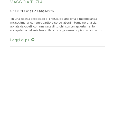
VIAGGIO A TUZLA
Una Città
n°
39 / 1995
Marzo
"In una Bosnia arcipelago di lingue, c’è una città a maggioranza
mussulmana, con un quartiere serbo, al cui interno c’è una via
abitata da croati, con una casa di turchi, con un appartamento
occupato da italiani che ospitano una giovane coppia con un bamb...
Leggi di più