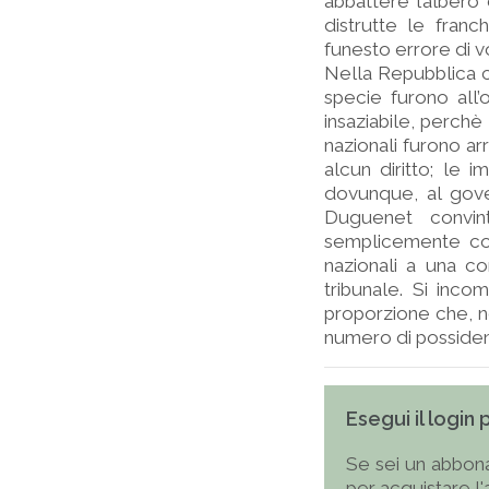
abbattere l’albero d
distrutte le franc
funesto errore di v
Nella Repubblica cis
specie furono all’
insaziabile, perch
nazionali furono a
alcun diritto; le 
dovunque, al gove
Duguenet convin
semplicemente con
nazionali a una com
tribunale. Si incom
proporzione che, no
numero di possidenti
Esegui il login
Se sei un abbona
per acquistare l