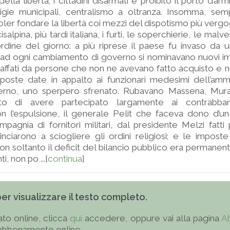
ella libertà; i cittadini disarmati e proibito il porto d’armi
higie municipali, centralismo a oltranza. Insomma, sem
oler fondare la libertà coi mezzi del dispotismo più verg
alpina, più tardi italiana, i furti, le soperchierie, le malve
ordine del giorno: a più riprese il paese fu invaso da 
è ad ogni cambiamento di governo si nominavano nuovi imp
rraffati da persone che non ne avevano fatto acquisto e 
imposte date in appalto ai funzionari medesimi dell’amm
rno, uno sperpero sfrenato. Rubavano Massena, Murat
to di avere partecipato largamente ai contrabba
 l’espulsione, il generale Pelit che faceva dono d’un 
pagnia di fornitori militari, dal presidente Melzi fatti 
inciarono a sciogliere gli ordini religiosi; e le impost
n soltanto il deficit del bilancio pubblico era permanen
, non po ...[
continua
]
 per visualizzare il testo completo.
to online, clicca
qui
accedere, oppure vai alla pagina
A
'abbonamento online.