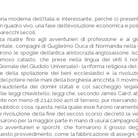
ria moderna dell’Italia è interessante, perché ci present
 quadro vivo, una fase dell’evoluzione economica e politi
parecchi secoli.
za risalire fino agli avventurieri di professione e ai gi
entale, compagni di Guglielmo Duca di Normandia nella 
irono le spoglie dell’antica aristocrazia anglosassone, is
amoso catasto, che prese nella lingua dei vinti il nom
rnale del Giudizio Universale)- la riforma religiosa del
 della spoliazione dei beni ecclesiastici e la rivoluz
del potere nelle mani della borghesia arricchita. II movi
 fraudolenta dei domini statali e col saccheggio legal
elle leggi chiavistello, leggi che, secondo James Caird,
te non meno di 2.142.000 acri di terreno, pur riservando
pubblico; cosa, questa, nella quale esse furono rarament
e rivoluzione della fine del secolo scorso decretò la ve
assarono per la maggior parte in mano di usurai campagnoli, 
no avventurieri e sporchi, che formarono il grosso degl
Questo provvedimento, come la fabbricazione di assegni