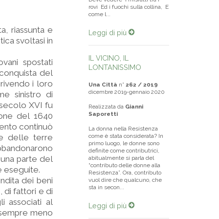
rovi Ed i fuochi sulla collina, E
come l...
a, riassunta e
Leggi di più
ca svoltasi in
IL VICINO, IL
ovani spostati
LONTANISSIMO
conquista del
crivendo i loro
Una Città
n°
262 / 2019
dicembre 2019-gennaio 2020
e sinistro di
 secolo XVI fu
Realizzata da
Gianni
Saporetti
ione del 1640
mento continuò
La donna nella Resistenza
e delle terre
come è stata considerata? In
primo luogo, le donne sono
 abbandonarono
definite come contributrici,
 una parte del
abitualmente si parla del
“contributo delle donne alla
e eseguite.
Resistenza”. Ora, contributo
ndita dei beni
vuol dire che qualcuno, che
sta in secon...
di fattori e di
i associati al
Leggi di più
, sempre meno