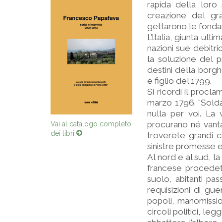
rapida della loro 
creazione del gr
gettarono le fonda
L’ltalia, giunta ult
nazioni sue debitri
la soluzione del p
destini della borghe
è figlio del 1799.
Si ricordi il procl
marzo 1796. "Soldat
nulla per voi. La
procurano né vantag
Vai al catalogo completo
dei libri
troverete grandi ci
sinistre promesse 
Al nord e al sud, l
francese procedette
suolo, abitanti pas
requisizioni di gue
popoli, manomission
circoli politici, le