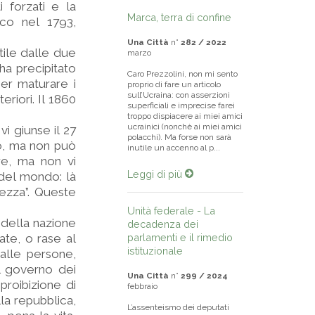
i forzati e la
Marca, terra di confine
co nel 1793,
Una Città
n°
282 / 2022
atile dalle due
marzo
 ha precipitato
Caro Prezzolini, non mi sento
per maturare i
proprio di fare un articolo
sull’Ucraina: con asserzioni
eriori. Il 1860
superficiali e imprecise farei
troppo dispiacere ai miei amici
ucrainici (nonchè ai miei amici
vi giunse il 27
polacchi). Ma forse non sarà
to, ma non può
inutile un accenno al p...
re, ma non vi
Leggi di più
 del mondo: là
hezza”. Queste
Unità federale - La
 della nazione
decadenza dei
ate, o rase al
parlamenti e il rimedio
istituzionale
 alle persone,
al governo dei
Una Città
n°
299 / 2024
proibizione di
febbraio
lla repubblica,
L’assenteismo dei deputati