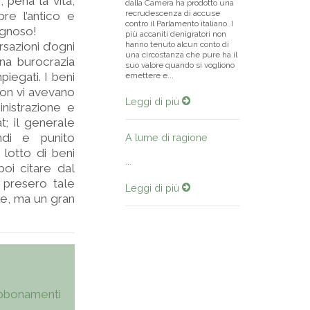
, pena la vita,
dalla Camera ha prodotto una
recrudescenza di accuse
pre l’antico e
contro il Parlamento italiano. I
ognoso!
più accaniti denigratori non
rsazioni d’ogni
hanno tenuto alcun conto di
una circostanza che pure ha il
una burocrazia
suo valore quando si vogliono
iegati. I beni
emettere e...
non vi avevano
Leggi di più
inistrazione e
; il generale
ndi e punito
A lume di ragione
lotto di beni
...
poi citare dal
e presero tale
Leggi di più
te, ma un gran
bbonamenti