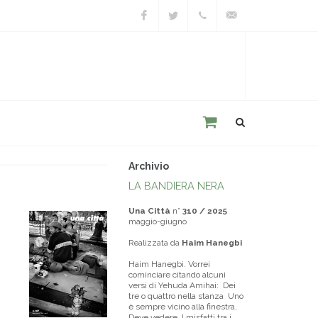
Facebook
Twitter
+39
unacitta@unacitta.o
0543
21422
Archivio
LA BANDIERA NERA
Una Città
n°
310 / 2025
maggio-giugno
Realizzata da
Haim Hanegbi
Haim Hanegbi. Vorrei
cominciare citando alcuni
versi di Yehuda Amihai: Dei
tre o quattro nella stanza Uno
è sempre vicino alla finestra,
Deve vedere I misfatti tra i