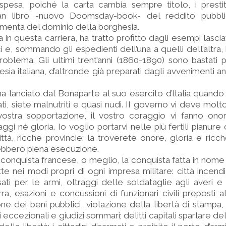
spesa, poiché la carta cambia sempre titolo, i prestit
an libro -nuovo Doomsday-book- del reddito pubbli
menta del dominio della borghesia.
ima in questa carriera, ha tratto profitto dagli esempi lasci
ci e, sommando gli espedienti dell’una a quelli dell’altra,
roblema. Gli ultimi trent’anni (1860-1890) sono bastati 
sia italiana, d’altronde già preparati dagli avvenimenti ant
ama lanciato dal Bonaparte al suo esercito d’ltalia quando 
i, siete malnutriti e quasi nudi. II governo vi deve mol
 vostra sopportazione, il vostro coraggio vi fanno ono
gi né gloria. Io voglio portarvi nelle più fertili pianure
ttà, ricche provincie; là troverete onore, gloria e ricc
ebbero piena esecuzione.
a conquista francese, o meglio, la conquista fatta in nome
 nei modi propri di ogni impresa militare: città incendi
sati per le armi, oltraggi delle soldataglie agli averi e
rra, esazioni e concussioni di funzionari civili preposti 
e dei beni pubblici, violazione della libertà di stampa, 
ggi eccezionali e giudizi sommari; delitti capitali sparlare de