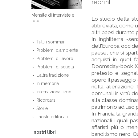
reprint
Mensile di interviste e
Lo studio della sto
foto
abbreviata, come un
altri paesi durante 
In Inghilterra -sen
Tutti i sommari
dell’Europa occid
Problemi d'ambiente
paese, che si spart
Problemi di lavoro
acquisti in quel f
Doomsday-book (Gio
Problemi di scuola
pretesto e segnale
L'altra tradizione
operò il passaggio 
In memoria
nella alienazione
Internazionalismo
comunali in virtù d
alla classe dominan
Ricordarsi
patrimonio ad uso 
Storie
In Francia la grand
I nostri editoriali
nazionali, i quali p
affaristi più o me
I nostri libri
banditismo nero. 