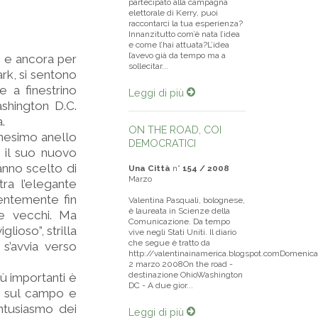
partecipato alla campagna
elettorale di Kerry, puoi
raccontarci la tua esperienza?
Innanzitutto com’è nata l’idea
e come l’hai attuata?L’idea
l’avevo già da tempo ma a
go e ancora per
sollecitar...
rk, si sentono
e a finestrino
Leggi di più
shington D.C.
.
ON THE ROAD, COI
nnesimo anello
DEMOCRATICI
 il suo nuovo
anno scelto di
Una Città
n°
154 / 2008
Marzo
tra l’elegante
ientemente fin
Valentina Pasquali, bolognese,
è laureata in Scienze della
 e vecchi. Ma
Comunicazione. Da tempo
lioso”, strilla
vive negli Stati Uniti. Il diario
che segue è tratto da
s’avvia verso
http://valentinainamerica.blogspot.comDomenica
2 marzo 2008On the road -
destinazione OhioWashington
ù importanti è
DC - A due gior...
ta sul campo e
entusiasmo dei
Leggi di più