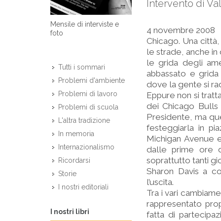
Intervento di Va
Mensile di interviste e
4 novembre 2008
foto
Chicago. Una città,
le strade, anche in
le grida degli ame
Tutti i sommari
abbassato e grida
Problemi d'ambiente
dove la gente si ra
Problemi di lavoro
Eppure non si tratt
dei Chicago Bulls
Problemi di scuola
Presidente, ma que
L'altra tradizione
festeggiarla in pi
In memoria
Michigan Avenue e 
Internazionalismo
dalle prime ore d
soprattutto tanti gi
Ricordarsi
Sharon Davis a co
Storie
l’uscita.
I nostri editoriali
Tra i vari cambiame
rappresentato propr
I nostri libri
fatta di partecipa