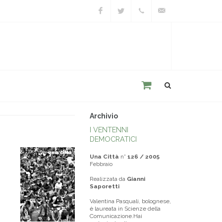
Facebook
Twitter
+39
unacitta@unacitta.o
0543
21422
Archivio
I VENTENNI
DEMOCRATICI
Una Città
n°
126 / 2005
Febbraio
Realizzata da
Gianni
Saporetti
Valentina Pasquali, bolognese,
è laureata in Scienze della
Comunicazione.Hai