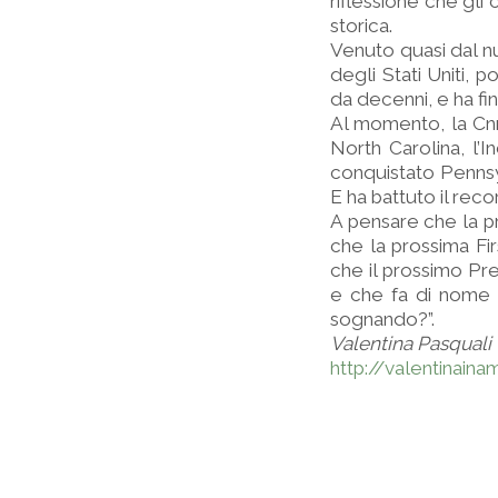
riflessione che gli
storica.
Venuto quasi dal nu
degli Stati Uniti,
da decenni, e ha fin
Al momento, la Cnn 
North Carolina, l’
conquistato Pennsy
E ha battuto il rec
A pensare che la p
che la prossima Fi
che il prossimo Pres
e che fa di nome 
sognando?”.
Valentina Pasquali
http://valentinain