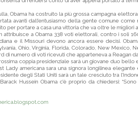
 consenta di rendersi conto di aver appena portato a term
lla, Obama ha costruito la più grossa campagna elettoral
 portata avanti dall’entusiasmo della gente comune come
ito per portare a casa una vittoria che va oltre le migliori 
attribuisce a Obama 338 voti elettorali, contro i soli 160
Indiana e il Missouri devono ancora essere decisi. Oba
lvania, Ohio, Virginia, Florida, Colorado, New Mexico, 
ord di numero di voti ricevuti che apparteneva a Reagan da
rossima coppia presidenziale sarà un giovane duo bello 
rst Lady americana sara una signora longilinea elegante 
idente degli Stati Uniti sarà un tale cresciuto tra l’Indon
Barack Hussein Obama c’è proprio da chiedersi: “Sono 
america.blogspot.com