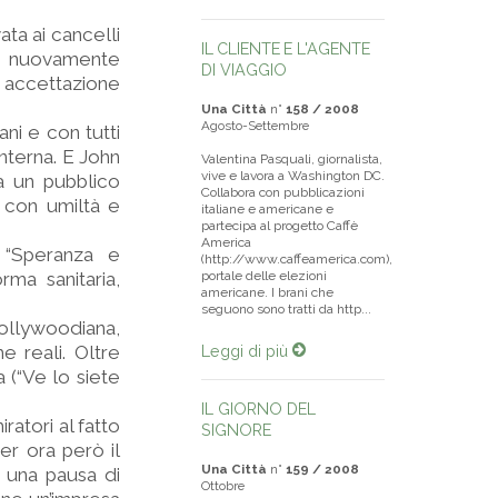
ata ai cancelli
IL CLIENTE E L'AGENTE
se nuovamente
DI VIAGGIO
di accettazione
Una Città
n°
158 / 2008
Agosto-Settembre
ni e con tutti
interna. E John
Valentina Pasquali, giornalista,
vive e lavora a Washington DC.
a un pubblico
Collabora con pubblicazioni
e con umiltà e
italiane e americane e
partecipa al progetto Caffè
America
 “Speranza e
(http://www.caffeamerica.com),
ma sanitaria,
portale delle elezioni
americane. I brani che
seguono sono tratti da http...
hollywoodiana,
e reali. Oltre
Leggi di più
 (“Ve lo siete
IL GIORNO DEL
atori al fatto
SIGNORE
er ora però il
Una Città
n°
159 / 2008
a una pausa di
Ottobre