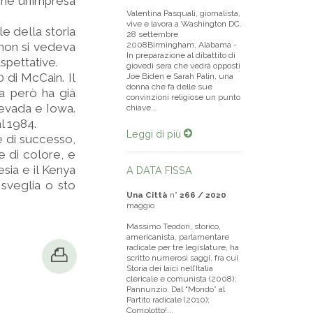
ine un’impresa
Valentina Pasquali, giornalista,
vive e lavora a Washington DC.
e della storia
28 settembre
 non si vedeva
2008Birmingham, Alabama -
In preparazione al dibattito di
aspettative.
giovedì sera che vedrà opposti
 di McCain. Il
Joe Biden e Sarah Palin, una
donna che fa delle sue
ma però ha già
convinzioni religiose un punto
Nevada e Iowa.
chiave...
l 1984.
Leggi di più
e di successo,
e di colore, e
esia e il Kenya
A DATA FISSA
sveglia o sto
Una Città
n°
266 / 2020
maggio
Massimo Teodori, storico,
americanista, parlamentare
radicale per tre legislature, ha
scritto numerosi saggi, fra cui
Storia dei laici nell’Italia
clericale e comunista (2008);
Pannunzio. Dal "Mondo” al
Partito radicale (2010);
Complotto!...