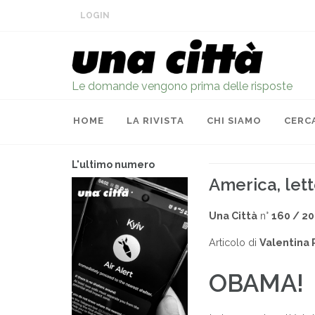
LOGIN
Le domande vengono prima delle risposte
HOME
LA RIVISTA
CHI SIAMO
CERC
L'ultimo numero
America, lett
Una Città
n°
160 / 2
Articolo di
Valentina 
OBAMA!