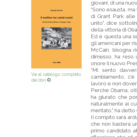
giovani, di una nuo
“Sono esausta, ma f
di Grant Park all
unito”, dice sottol
della vittoria di Ob
Ed è questa una se
gli americani per r
McCain, bisogna ri
dimesso, ha reso uf
onore il nuovo Pre
“Mi sento davver
Vai al catalogo completo
cambiamento, c’è n
dei libri
lavoro e non doversi
Perché Obama, oltre
ha giurato che port
naturalmente al cuc
meritato,” ha detto
Il compito sarà ard
che non basterà un
primo candidato af