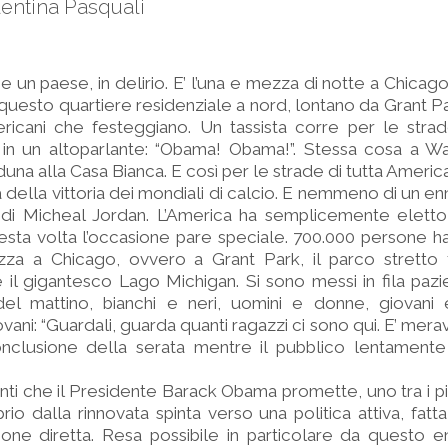
lentina Pasquali
 e un paese, in delirio. E’ l’una e mezza di notte a Chica
 questo quartiere residenziale a nord, lontano da Grant Pa
ricani che festeggiano. Un tassista corre per le strad
 in un altoparlante: “Obama! Obama!”. Stessa cosa a Wa
duna alla Casa Bianca. E così per le strade di tutta America
a della vittoria dei mondiali di calcio. E nemmeno di un e
 di Micheal Jordan. L’America ha semplicemente eletto
sta volta l’occasione pare speciale. 700.000 persone h
azza a Chicago, ovvero a Grant Park, il parco stretto 
il gigantesco Lago Michigan. Si sono messi in fila paz
el mattino, bianchi e neri, uomini e donne, giovani
ovani: “Guardali, guarda quanti ragazzi ci sono qui. E’ meravig
nclusione della serata mentre il pubblico lentamente 
nti che il Presidente Barack Obama promette, uno tra i pi
io dalla rinnovata spinta verso una politica attiva, fat
zione diretta. Resa possibile in particolare da questo 