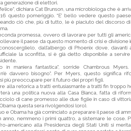
va generazione di elettori.
elice”, dichiara Cat Brunson, una microbiologa che è arriv
e 16 questo pomeriggio. “E’ bello vedere questo pae
ineando ciò che, più di tutto, le è piaciuto del discorso 
ama.
conda promessa, ovvero di lavorare per tutti gli america
isollevare il paese da questo momento di crisi e divisione 
conoscerglielo, dall’albergo di Phoenix dove, davanti 
ficiale la sconfitta, si è già detto disponibile a servir
sidente.
o in maniera fantastica”, sorride Chambrous Myers.
’è davvero bisogno”. Per Myers, questo significa rifor
 più preoccupare per il futuro dei propri figli.
 alla retorica a tratti entusiasmante a tratti fin troppo 
erà una politica nuova alla Casa Bianca, fatta di riform
ciolo di cane promesso alle due figlie in caso di vittoria
 Obama questa sera rivolgendosi loro).
uo e Obama ha già cominciato a preparare il paese di ammir
 anno, nemmeno i primi quattro, a sistemare le cose. P
ro-americano alla Presidenza degli Stati Uniti si merit