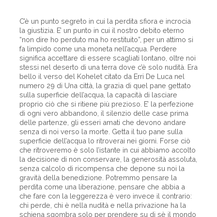
C’è un punto segreto in cui la perdita sfiora e incrocia
la giustizia. E’ un punto in cui il nostro debito eterno
“non dire ho perduto ma ho restituito”, per un attimo si
fa limpido come una moneta nell’acqua. Perdere
significa accettare di essere scagliati lontano, oltre noi
stessi nel deserto di una terra dove c’è solo nudità. Era
bello il verso del Kohelet citato da Erri De Luca nel
numero 29 di Una città, la grazia di quel pane gettato
sulla superficie dell’acqua, la capacità di lasciare
proprio ciò che si ritiene più prezioso. E’ la perfezione
di ogni vero abbandono, il silenzio delle case prima
delle partenze, gli esseri amati che devono andare
senza di noi verso la morte. Getta il tuo pane sulla
superficie dell’acqua lo ritroverai nei giorni. Forse ciò
che ritroveremo è solo l’istante in cui abbiamo accolto
la decisione di non conservare, la generosità assoluta,
senza calcolo di ricompensa che depone su noi la
gravità della benedizione. Potremmo pensare la
perdita come una liberazione, pensare che abbia a
che fare con la leggerezza è vero invece il contrario:
chi perde, chi è nella nudità e nella privazione ha la
schiena sgombra solo per prendere su di sè il mondo