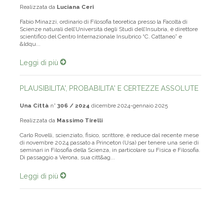
Realizzata da
Luciana Ceri
Fabio Minazzi, ordinario di Filosofia teoretica presso la Facoltà di
Scienze naturali dell’Università degli Studi dell’Insubria, è direttore
scientifico del Centro Internazionale Insubrico “C. Cattaneo” e
&ldqu...
Leggi di più
PLAUSIBILITA', PROBABILITA' E CERTEZZE ASSOLUTE
Una Città
n°
306 / 2024
dicembre 2024-gennaio 2025
Realizzata da
Massimo Tirelli
Carlo Rovelli, scienziato, fisico, scrittore, è reduce dal recente mese
di novembre 2024 passato a Princeton (Usa) per tenere una serie di
seminari in Filosofia della Scienza, in particolare su Fisica e Filosofia.
Di passaggio a Verona, sua citt&ag...
Leggi di più