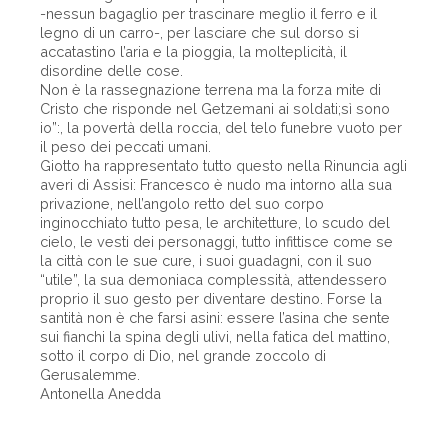
-nessun bagaglio per trascinare meglio il ferro e il
legno di un carro-, per lasciare che sul dorso si
accatastino l’aria e la pioggia, la molteplicità, il
disordine delle cose.
Non è la rassegnazione terrena ma la forza mite di
Cristo che risponde nel Getzemani ai soldati;sì sono
io”:, la povertà della roccia, del telo funebre vuoto per
il peso dei peccati umani.
Giotto ha rappresentato tutto questo nella Rinuncia agli
averi di Assisi: Francesco è nudo ma intorno alla sua
privazione, nell’angolo retto del suo corpo
inginocchiato tutto pesa, le architetture, lo scudo del
cielo, le vesti dei personaggi, tutto infittisce come se
la città con le sue cure, i suoi guadagni, con il suo
“utile”, la sua demoniaca complessità, attendessero
proprio il suo gesto per diventare destino. Forse la
santità non è che farsi asini: essere l’asina che sente
sui fianchi la spina degli ulivi, nella fatica del mattino,
sotto il corpo di Dio, nel grande zoccolo di
Gerusalemme.
Antonella Anedda