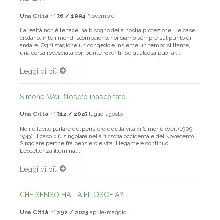
Una Città
n°
36 / 1994
Novembre
La realtà non è tenace, ha bisogno della nostra protezione. Le case
crollano, interi mondi scompaiono, noi siamo sempre sul punto di
andare. Ogni stagione un congedo e insieme un tempo slittante,
una corsa rovesciata con punte roventi. Se qualcosa può far...
Leggi di più
Simone Weil filosofo inascoltato
Una Città
n°
312 / 2025
luglio-agosto
Non è facile parlare del pensiero e della vita di Simone Weil (1909-
1943), il caso più singolare nella filosofia occidentale del Novecento.
Singolare perché fra pensiero e vita il legame è continuo.
L’eccellenza illuminat...
Leggi di più
CHE SENSO HA LA FILOSOFIA?
Una Città
n°
292 / 2023
aprile-maggio