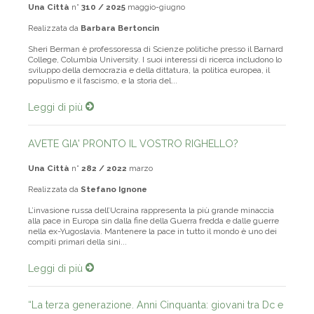
Una Città
n°
310 / 2025
maggio-giugno
Realizzata da
Barbara Bertoncin
Sheri Berman è professoressa di Scienze politiche presso il Barnard
College, Columbia University. I suoi interessi di ricerca includono lo
sviluppo della democrazia e della dittatura, la politica europea, il
populismo e il fascismo, e la storia del...
Leggi di più
AVETE GIA' PRONTO IL VOSTRO RIGHELLO?
Una Città
n°
282 / 2022
marzo
Realizzata da
Stefano Ignone
L’invasione russa dell’Ucraina rappresenta la più grande minaccia
alla pace in Europa sin dalla fine della Guerra fredda e dalle guerre
nella ex-Yugoslavia. Mantenere la pace in tutto il mondo è uno dei
compiti primari della sini...
Leggi di più
“La terza generazione. Anni Cinquanta: giovani tra Dc e