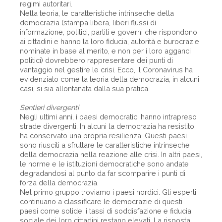
regimi autoritari.
Nella teoria, le caratteristiche intrinseche della
democrazia (stampa libera, liberi flussi di
informazione, politici, partiti e governi che rispondono
ai cittadini e hanno la loro fiducia, autorità e burocrazie
nominate in base al merito, e non per i loro agganci
politici) dovrebbero rappresentare dei punti di
vantaggio nel gestire le crisi. Ecco, il Coronavirus ha
evidenziato come la teoria della democrazia, in alcuni
casi, si sia allontanata dalla sua pratica.
Sentieri divergenti
Negli ultimi anni, i paesi democratici hanno intrapreso
strade divergenti. In alcuni la democrazia ha resistito,
ha conservato una propria resilienza. Questi paesi
sono riusciti a sfruttare le caratteristiche intrinseche
della democrazia nella reazione alle crisi. In altri paesi,
le norme e le istituzioni democratiche sono andate
degradandosi al punto da far scomparire i punti di
forza della democrazia.
Nel primo gruppo troviamo i paesi nordici. Gli esperti
continuano a classificare le democrazie di questi
paesi come solide; i tassi di soddisfazione e fiducia
sociale dei loro cittadini restano elevati. La risposta