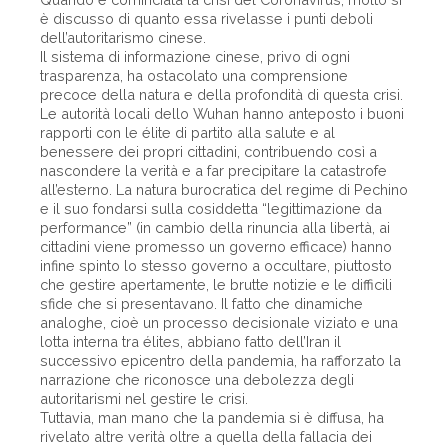
è discusso di quanto essa rivelasse i punti deboli
dell’autoritarismo cinese.
Il sistema di informazione cinese, privo di ogni
trasparenza, ha ostacolato una comprensione
precoce della natura e della profondità di questa crisi.
Le autorità locali dello Wuhan hanno anteposto i buoni
rapporti con le élite di partito alla salute e al
benessere dei propri cittadini, contribuendo così a
nascondere la verità e a far precipitare la catastrofe
all’esterno. La natura burocratica del regime di Pechino
e il suo fondarsi sulla cosiddetta “legittimazione da
performance” (in cambio della rinuncia alla libertà, ai
cittadini viene promesso un governo efficace) hanno
infine spinto lo stesso governo a occultare, piuttosto
che gestire apertamente, le brutte notizie e le difficili
sfide che si presentavano. Il fatto che dinamiche
analoghe, cioè un processo decisionale viziato e una
lotta interna tra élites, abbiano fatto dell’Iran il
successivo epicentro della pandemia, ha rafforzato la
narrazione che riconosce una debolezza degli
autoritarismi nel gestire le crisi.
Tuttavia, man mano che la pandemia si è diffusa, ha
rivelato altre verità oltre a quella della fallacia dei