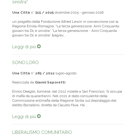
sinistra”
Una Città
n°
315 / 2025
dicembre 2025 - gennaio 2026
un progetto della Fondazione Alfred Lewin in convenzione con la
Regione Emilia-Romagna: “La terza generazione. Anni Cinquanta:
giovani tra Dc e sinistra” “La terza generazione - Anni Cinquanta:
giovani tra Dc e sinistra” &egrav...
Leggi di più
SONO LORO
Una Città
n°
285 / 2022
luglio-agosto
Realizzata da
Gianni Saporetti
Enrico Deaglio, torinese, dal 2012 risiede a San Francisco. Si occupa
di mafia da quarant’anni. Nel 2021 è stato consulente della
Commissione antimafia della Regione Sicilia sul depistaggio del
delitto Borsellino, diretta da Claudio Fava. Ha ...
Leggi di più
LIBERALISMO COMUNITARIO