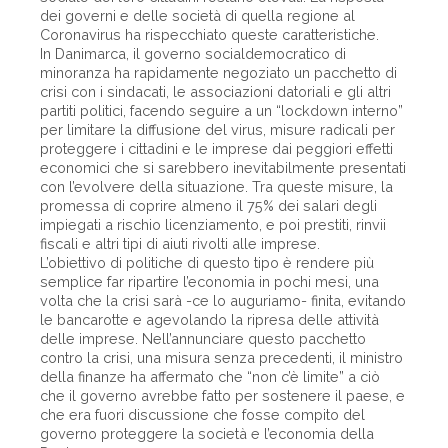
dei governi e delle società di quella regione al
Coronavirus ha rispecchiato queste caratteristiche.
In Danimarca, il governo socialdemocratico di
minoranza ha rapidamente negoziato un pacchetto di
crisi con i sindacati, le associazioni datoriali e gli altri
partiti politici, facendo seguire a un “lockdown interno”
per limitare la diffusione del virus, misure radicali per
proteggere i cittadini e le imprese dai peggiori effetti
economici che si sarebbero inevitabilmente presentati
con l’evolvere della situazione. Tra queste misure, la
promessa di coprire almeno il 75% dei salari degli
impiegati a rischio licenziamento, e poi prestiti, rinvii
fiscali e altri tipi di aiuti rivolti alle imprese.
L’obiettivo di politiche di questo tipo è rendere più
semplice far ripartire l’economia in pochi mesi, una
volta che la crisi sarà -ce lo auguriamo- finita, evitando
le bancarotte e agevolando la ripresa delle attività
delle imprese. Nell’annunciare questo pacchetto
contro la crisi, una misura senza precedenti, il ministro
della finanze ha affermato che “non c’è limite” a ciò
che il governo avrebbe fatto per sostenere il paese, e
che era fuori discussione che fosse compito del
governo proteggere la società e l’economia della