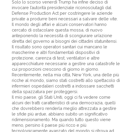
Solo lo scorso venerdì Trump ha infine deciso di
invocare l’autorità presidenziale riconosciutagli dal
Defense Production Act per costringere le aziende
private a produrre beni necessari a salvare delle vite.
Il mondo degli affari e alcuni conservatori hanno
cercato di ostacolare questa mossa, di nuovo
anteponendo la necessità di scongiurare un’azione
diretta del governo ai bisogni dei cittadini statunitensi.
Il risultato sono operatori sanitari cui mancano le
mascherine e altri fondamentali dispositivi di
protezione, carenza di test, ventilatori e altre
apparecchiature necessarie a gestire una catastrofe le
cui proporzioni crescono di giorno in giorno.
Recentemente, nella mia città, New York, una delle più
ricche al mondo, siamo stati costretti allo spettacolo di
infermieri ospedalieri costretti a indossare sacchetti
della spazzatura per proteggersi.
Il mio paese, gli Stati Uniti, oggi ci fa vedere come
alcuni dei tratti caratteristici di una democrazia, quelli
che dovrebbero renderla meglio attrezzata a gestire
le sfide più ardue, abbiano subito un significativo
ridimensionamento. Ma quando tutto questo viene
meno, persino il paese più ricco e più
tecnologicamente avanzato del mondo si ritrova ad