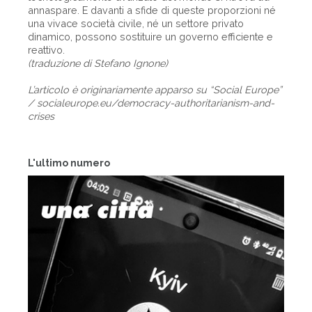
annaspare. E davanti a sfide di queste proporzioni né
una vivace società civile, né un settore privato
dinamico, possono sostituire un governo efficiente e
reattivo.
(traduzione di Stefano Ignone)
L’articolo è originariamente apparso su “Social Europe”
/ socialeurope.eu/democracy-authoritarianism-and-
crises
L'ultimo numero