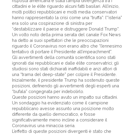
risposta americana è stata l’ampia divergenza tra i
cittadini e le élite riguardo alcuni fatti basilari. All’inizio,
molti politici repubblicani e molti media conservatori
hanno rappresentato la crisi come una “truffa”: l’“isteria”
era solo una cospirazione di sinistra per
“destabilizzare il paese e distruggere Donald Trump”.
Un volto noto della prima serata del canale Fox News
ha detto ai suoi spettatori che le preoccupazioni
riguardo il Coronavirus non erano altro che “l’ennesimo
tentativo di portare il Presidente all’impeachment”.
Gli avvertimenti della comunità scientifica sono stati
ignorati dai repubblicani e dalle élite conservatrici; gli
studiosi sono stati dichiarati inaffidabili e anzi attori di
una “trama del deep-state” per colpire il Presidente.
Inizialmente, il presidente Trump ha sostenuto queste
posizioni, definendo gli avvertimenti degli esperti una
“bufala” congegnata per indebolirlo.
Queste posizioni hanno avuto un impatto sui cittadini.
Un sondaggio ha evidenziato come il campione
repubblicano avesse assunto una posizione molto
differente da quello democratico, e fosse
significativamente meno incline a considerare il
Coronavirus una minaccia seria.
L’effetto di queste posizioni divergenti è stato che