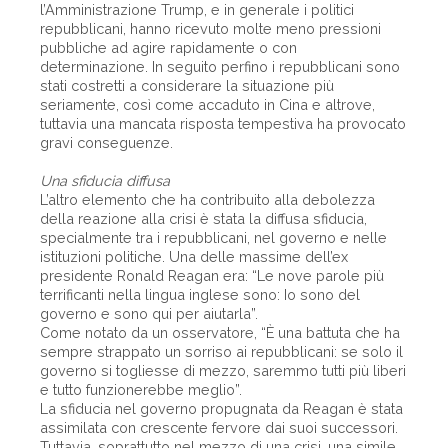
l’Amministrazione Trump, e in generale i politici
repubblicani, hanno ricevuto molte meno pressioni
pubbliche ad agire rapidamente o con
determinazione. In seguito perfino i repubblicani sono
stati costretti a considerare la situazione più
seriamente, così come accaduto in Cina e altrove,
tuttavia una mancata risposta tempestiva ha provocato
gravi conseguenze.
Una sfiducia diffusa
L’altro elemento che ha contribuito alla debolezza
della reazione alla crisi è stata la diffusa sfiducia,
specialmente tra i repubblicani, nel governo e nelle
istituzioni politiche. Una delle massime dell’ex
presidente Ronald Reagan era: “Le nove parole più
terrificanti nella lingua inglese sono: Io sono del
governo e sono qui per aiutarla”.
Come notato da un osservatore, “È una battuta che ha
sempre strappato un sorriso ai repubblicani: se solo il
governo si togliesse di mezzo, saremmo tutti più liberi
e tutto funzionerebbe meglio”.
La sfiducia nel governo propugnata da Reagan è stata
assimilata con crescente fervore dai suoi successori.
Tuttavia, soprattutto nel mezzo di una crisi, una simile