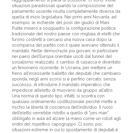
situazioni paradossali quando la composizione del
parlamento uscente risulta completamente diversa da
quella di inizio legislatura. Nei primi anni Novanta, ad
esempio, le inchieste del pool dei giudici di Mani
Pulite misero a soqquadro la configurazione politica
tradizionale del nostro paese con migliaia di eletti che
furono costretti a cercarsi una nuova casa dopo la
scomparsa del partito con il quale avevano ottenuto il
mandato. Nelle democrazie più giovani, in particolare
nei paesi dell’Europa orientale usciti dal tunnel del
socialismo realizzato, il cambio di casacca è diventato
un fenomeno ricorrente. In Ucraina, per mettere un
freno all’incessante balletto dei deputati che cambiano
sponda, negli anni scorsi si è perfino cercato, senza
successo, di introdurre il mandato imperativo che
impedisce all’eletto di muoversi da gruppo all’altro.
Una norma di questo tipo, infatti, si scontra con
qualsiasi ordinamento costituzionale perché mette a
rischio la libertà di coscienza dell’individuo. Il ruolo
dell’eletto verrebbe ridotto a quello di "yes man”
obbligato in aula ad alzare la mano come un robot agli
ordini del rispettivo capogruppo. Ci sono, poi,
situazioni estreme in cui lo spostamento di deputati è