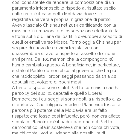
così consistente da rendere la composizione di un
parlamento irriconoscibile rispetto al risultato uscito
dalle urne. è il caso della Moldavia dove si è
registrata una vera a propria migrazione di partito.
Avevo lasciato Chisinau nel 2014 certificando con la
missione internazionale di osservazione elettorale la
vittoria sul filo di lana dei partiti filo-europei a scapito di
quelli orientati verso Mosca. Torno oggi a Chisinau per
seguire di nuovo le elezioni legislative con
un’assemblea stravolta rispetto all’assetto di cinque
anni prima. Dei 101 membri che la compongono 38
hanno cambiato gruppo. A beneficiarne, in particolare,
è stato il Partito democratico, al governo, che ha più
che raddoppiato i propri seggi passando da 19 a 42
deputati nel volgere di pochi mesi.
A farne le spese sono stati il Partito comunista che ha
perso 15 dei suoi 21 deputati e quello Liberal
Democratico i cui seggi si sono ridotti a 5 rispetto ai 23
di partenza. Che l’oligarca Vladimir Plahotniuc fosse la
persona più potente della Moldavia era un fatto
risaputo; che fosse così influente, però, non era affatto
scontato. Plahotniuc è il padre padrone del Partito
democratico. Stalin sosteneva che non conta chi vota,
ma chi conta i voti, alludendo alla possibilità di