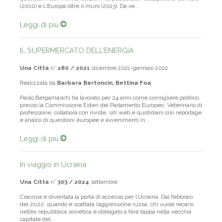
(2010) e L’Europa oltre il muro (2013). Da ve...
Leggi di più
IL SUPERMERCATO DELL'ENERGIA
Una Città
n°
280 / 2021
dicembre 2021-gennaio 2022
Realizzata da
Barbara Bertoncin, Bettina Foa
Paolo Bergamaschi ha lavorato per 24 anni come consigliere politico
presso la Commissione Esteri del Parlamento Europeo. Veterinario di
professione, collabora con riviste, siti web e quotidiani con reportage
e analisi di questioni europee e avvenimenti in...
Leggi di più
In viaggio in Ucraina
Una Città
n°
303 / 2024
settembre
Cracovia è diventata la porta di accesso per l’Ucraina. Dal febbraio
del 2022, quando è scattata l’aggressione russa, chi vuole recarsi
nell’ex repubblica sovietica è obbligato a fare tappa nella vecchia
capitale del...