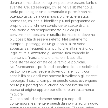
durante il mandato. Le ragioni possono essere tante e
svariate. C’è, ad esempio, chi se ne va sbattendo la
porta per antagonismo personale o perché non ha
ottenuto la carica a cui ambiva o che gli era stata
promessa, chi non si identifica più nel programma del
proprio partito, chi non condivide le scelte di una
coalizione o chi semplicemente giudica più
conveniente spostarsi in un’altra formazione dove ha
più possibilità di essere rieletto. Nel parlamento
europeo i passaggi da un gruppo all’altro sono
abbastanza frequenti a tal punto che alla metà di ogni
legislatura si azzerano gli accordi ricalcolando le
risorse sia finanziarie che umane in base alla
consistenza aggiornata delle famiglie politiche.
Nell’eurocamera, però, tradizionalmente la disciplina di
partito non è così severa dovendo fare i conti con
sensibilità nazionali che spesso travalicano gli steccati
ideologici. I salti di campo, in questo caso, avvengono
per lo più per ragioni di cucina politica interna del
paese di origine oppure per ottenere un trattamento
migliore.
Quando poi ad andarsene sono più deputati
contemporaneamente e questi danno vita ad un nuovo
raggruppamento si parla di scissione. Ci sono, infine,