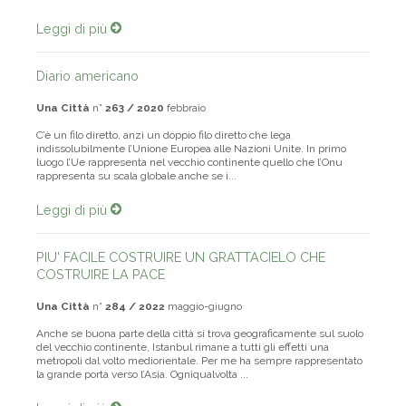
Leggi di più
Diario americano
Una Città
n°
263 / 2020
febbraio
C’è un filo diretto, anzi un doppio filo diretto che lega
indissolubilmente l’Unione Europea alle Nazioni Unite. In primo
luogo l’Ue rappresenta nel vecchio continente quello che l’Onu
rappresenta su scala globale anche se i...
Leggi di più
PIU' FACILE COSTRUIRE UN GRATTACIELO CHE
COSTRUIRE LA PACE
Una Città
n°
284 / 2022
maggio-giugno
Anche se buona parte della città si trova geograficamente sul suolo
del vecchio continente, Istanbul rimane a tutti gli effetti una
metropoli dal volto mediorientale. Per me ha sempre rappresentato
la grande porta verso l’Asia. Ogniqualvolta ...