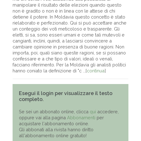
manipolare il risultato delle elezioni quando questo
non è gradito o non è in linea con le attese di chi
detiene il potere. In Moldavia questo concetto è stato
rielaborato e perfezionato. Qui si può accettare anche
un conteggio dei voti meticoloso e trasparente. Gli
eletti, si sa, sono esseri umani e come tali mutevoli e
cangianti, inclini, quindi, a lasciarsi convincere a
cambiare opinione in presenza di buone ragioni. Non
importa, poi, quali siano queste ragioni, se si possano
confessare e a che tipo di valori, ideali o venali,
facciano riferimento. Per la Moldavia gli analisti politici
hanno coniato la definizione di "c ...[
continua
]
Esegui il login per visualizzare il testo
completo.
Se sei un abbonato online, clicca
qui
accedere,
oppure vai alla pagina
Abbonamenti
per
acquistare l'abbonamento online.
Gli abbonati alla rivista hanno diritto
all'abbonamento online gratuito!