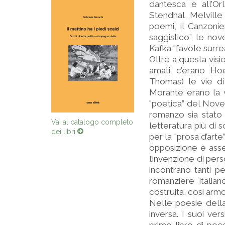
dantesca e all’Or
Stendhal, Melvill
poemi, il Canzoni
saggistico”, le no
Kafka "favole surreal
Oltre a questa visio
amati c’erano Ho
Thomas) le vie di
Morante erano la vi
"poetica” del Novece
romanzo sia stato 
Vai al catalogo completo
letteratura più di 
dei libri
per la "prosa d’arte
opposizione è asse
l’invenzione di per
incontrano tanti p
romanziere italia
costruita, così arm
Nelle poesie della
inversa. I suoi ve