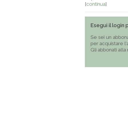
[
continua
]
Esegui il login
Se sei un abbona
per acquistare l
Gli abbonati alla