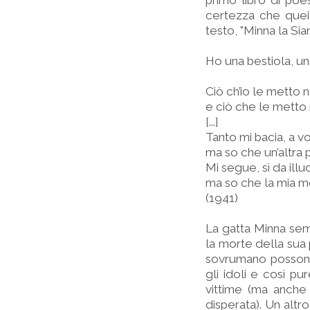
primo libro di poes
certezza che quei t
testo, "Minna la Si
Ho una bestiola, un
Ciò ch’io le metto n
e ciò che le metto 
[...]
Tanto mi bacia, a vo
ma so che un’altra 
Mi segue, sì da illu
ma so che la mia mo
(1941)
La gatta Minna sem
la morte della sua 
sovrumano possono p
gli idoli e così p
vittime (ma anche 
disperata). Un altr