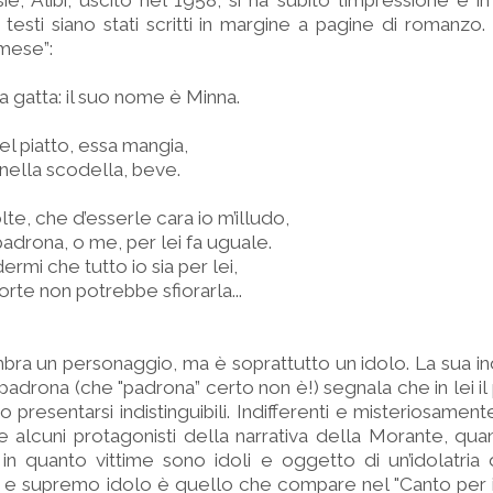
ie, Alibi, uscito nel 1958, si ha subito l’impressione e in
esti siano stati scritti in margine a pagine di romanzo.
amese”:
a gatta: il suo nome è Minna.
el piatto, essa mangia,
nella scodella, beve.
lte, che d’esserle cara io m’illudo,
padrona, o me, per lei fa uguale.
dermi che tutto io sia per lei,
rte non potrebbe sfiorarla...
bra un personaggio, ma è soprattutto un idolo. La sua in
padrona (che "padrona” certo non è!) segnala che in lei il
resentarsi indistinguibili. Indifferenti e misteriosamen
ure alcuni protagonisti della narrativa della Morante, q
in quanto vittime sono idoli e oggetto di un’idolatria
o e supremo idolo è quello che compare nel "Canto per il 