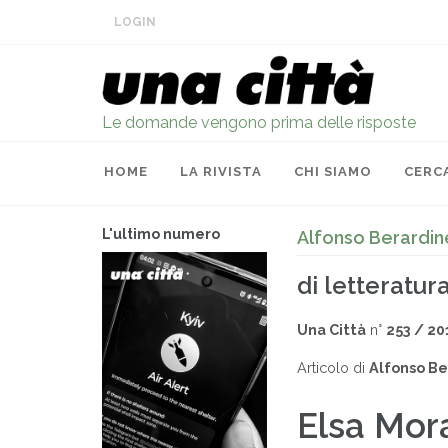
LOGIN
Le domande vengono prima delle risposte
HOME
LA RIVISTA
CHI SIAMO
CERC
L'ultimo numero
Alfonso Berardine
di letteratura
Una Città
n°
253 / 20
Articolo di
Alfonso Be
Elsa Mora