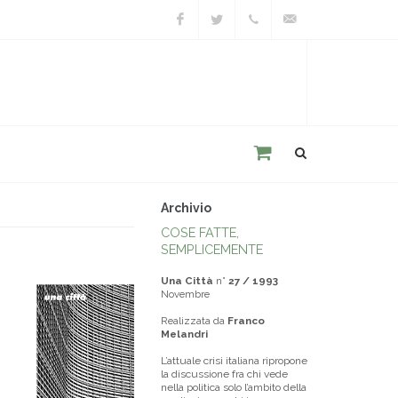
Facebook
Twitter
+39
unacitta@unacitta.o
0543
21422
Archivio
COSE FATTE,
SEMPLICEMENTE
Una Città
n°
27 / 1993
Novembre
Realizzata da
Franco
Melandri
L’attuale crisi italiana ripropone
la discussione fra chi vede
nella politica solo l’ambito della