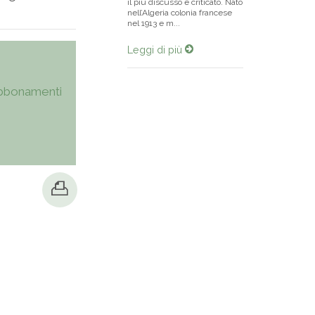
il più discusso e criticato. Nato
nell’Algeria colonia francese
nel 1913 e m...
Leggi di più
bbonamenti