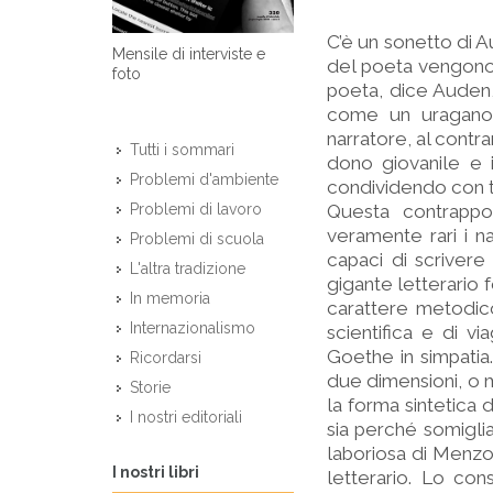
C’è un sonetto di A
Mensile di interviste e
del poeta vengono n
foto
poeta, dice Auden,
come un uragano e
narratore, al contra
Tutti i sommari
dono giovanile e 
Problemi d'ambiente
condividendo con tu
Questa contrappo
Problemi di lavoro
veramente rari i na
Problemi di scuola
capaci di scriver
L'altra tradizione
gigante letterario
In memoria
carattere metodico,
Internazionalismo
scientifica e di 
Goethe in simpatia.
Ricordarsi
due dimensioni, o m
Storie
la forma sintetica 
I nostri editoriali
sia perché somigli
laboriosa di Menzog
I nostri libri
letterario. Lo co