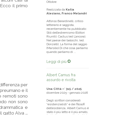
 alcuni casi la
Ottobre
 Ecco il primo
Realizzata da
Katia
Alesiano, Franco Melandri
Alfonso Berardinelli, critico
letterario e saggista,
recentemente ha pubblicato:
Stili dell’estremismo (Editori
Riuniti), Cactus (ed L’ancora),
Nel paese dei balocchi, (ed.
Donzelli), La forma del saggio
(Marsilio).Di che cosa parliamo
quando parliamo di ...
Leggi di più
Albert Camus fra
assurdo e rivolta
differenza per
Una Città
n°
315 / 2025
 preumano e il
dicembre 2025 - gennaio 2026
te remoti sono
Degli scrittori considerati
uando non sono
“esistenzialisti” e dei filosofi
 drammatica e
dell’esistenza, Albert Camus è
stato il più letto e il più amato,
gatto Alva ...