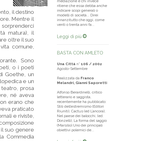
mediazione e chi invece
ritiene che essa debba anche
indicare scopi generali o
to, il destino
modelli di società... Direi
ore. Mentre il
innanzitutto che oggi, come
venti o trenta anni fa...
a sorprenderci
à matura), il
Leggi di più
re oltre il suo
 vita comune,
BASTA CON AMLETO
orante. Sono
Una Città
n°
106 / 2002
eti, o i poeti
Agosto-Settembre
di Goethe, un
Realizzata da
Franco
clopedica e un
Melandri, Gianni Saporetti
, teatro, prosa
Alfonso Berardinelli, critico
ere, né aveva
letterario e saggista,
 non erano che
recentemente ha pubblicato:
Stili dell’estremismo (Editori
veva praticato
Riuniti), Cactus (ed L’ancora),
nali e riviste,
Nel paese dei balocchi, (ed.
Donzelli), La forma del saggio
a composizione
(Marsilio).Uno dei principali
 il suo genere
obiettivi polemici de...
alla Commedia