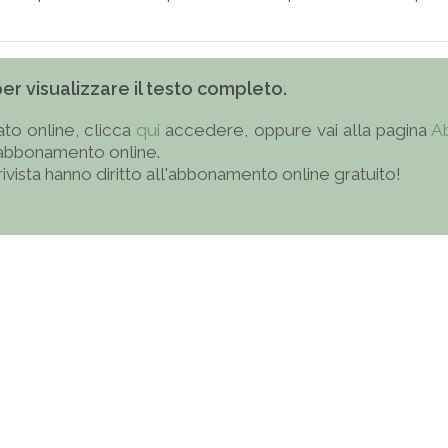
 per visualizzare il testo completo.
to online, clicca
qui
accedere, oppure vai alla pagina
A
'abbonamento online.
 rivista hanno diritto all'abbonamento online gratuito!