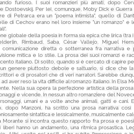
lando furioso. I suoi romanzieri più amati, dopo Cer
e e Dostoevskij. Per lei, comunque, Moby Dick e Guerra
ere di Petrarca era un "poema intimista”, quello di Da
velle di Cechov erano nel loro insieme "un romanzo” e le
i”.
ne globale della poesia in forma sia epica che lirica (tra i
elderlin, Rimbaud, Saba, César Vallejo, Miguel Her
 comunicazione diretta o sotterranea fra narrativa e 
sione mitica e lo stile. La prosa dei suoi romanzi e rac
nto italiano. Di solito, quando si è cercato di capire perc
un genere piuttosto debole e saltuario, si dice che la
scrittori e di prosatori che di veri narratori. Sarebbe dun
” ad aver reso la vita difficile al romanzo italiano. In Elsa
nte. Nella sua opera la perfezione artistica della pros
sonaggi e vicende. In nessun altro romanziere del Novecen
ersonaggi, umani e a volte anche animali, gatti e cani. 
no, dopo Manzoni, ha scritto una prosa narrativa così
oniosamente sintattica e lessicalmente, musicalmente cal
 Morante si incontra questo rapporto fra prosa e poesi
rsi liberi hanno un andamento, una ritmica prosastica. L