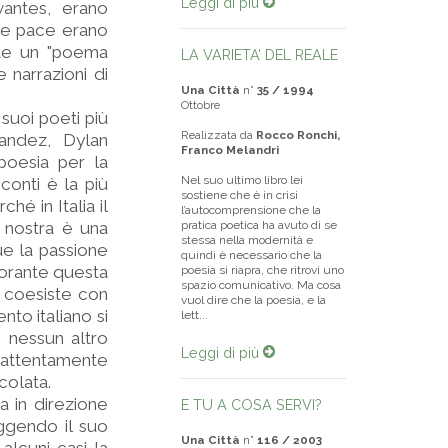
Leggi di più
vantes, erano
 e pace erano
nte un "poema
LA VARIETA’ DEL REALE
 narrazioni di
Una Città
n°
35 / 1994
Ottobre
 suoi poeti più
Realizzata da
Rocco Ronchi,
nandez, Dylan
Franco Melandri
poesia per la
Nel suo ultimo libro lei
conti è la più
sostiene che è in crisi
hé in Italia il
l’autocomprensione che la
 nostra è una
pratica poetica ha avuto di se
stessa nella modernità e
que la passione
quindi è necessario che la
 Morante questa
poesia si riapra, che ritrovi uno
spazio comunicativo. Ma cosa
a coesiste con
vuol dire che la poesia, e la
to italiano si
lett...
E nessun altro
Leggi di più
 attentamente
colata.
a in direzione
E TU A COSA SERVI?
eggendo il suo
Una Città
n°
116 / 2003