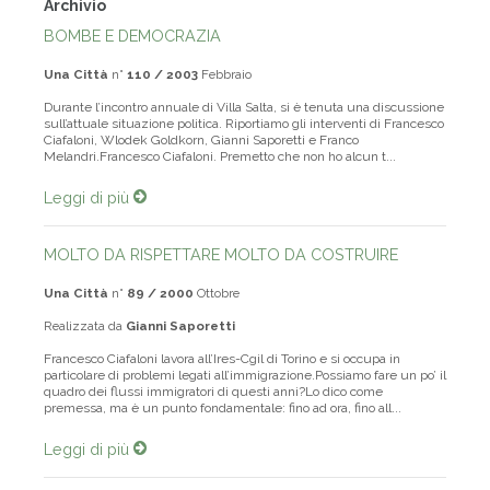
Archivio
BOMBE E DEMOCRAZIA
Una Città
n°
110 / 2003
Febbraio
Durante l’incontro annuale di Villa Salta, si è tenuta una discussione
sull’attuale situazione politica. Riportiamo gli interventi di Francesco
Ciafaloni, Wlodek Goldkorn, Gianni Saporetti e Franco
Melandri.Francesco Ciafaloni. Premetto che non ho alcun t...
Leggi di più
MOLTO DA RISPETTARE MOLTO DA COSTRUIRE
Una Città
n°
89 / 2000
Ottobre
Realizzata da
Gianni Saporetti
Francesco Ciafaloni lavora all’Ires-Cgil di Torino e si occupa in
particolare di problemi legati all’immigrazione.Possiamo fare un po’ il
quadro dei flussi immigratori di questi anni?Lo dico come
premessa, ma è un punto fondamentale: fino ad ora, fino all...
Leggi di più