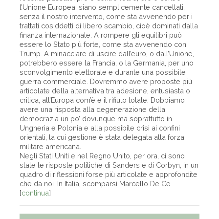
l’Unione Europea, siano semplicemente cancellati,
senza il nostro intervento, come sta avvenendo per i
trattati cosiddetti di libero scambio, cioè dominati dalla
finanza internazionale. A rompere gli equilibri può
essere lo Stato più forte, come sta avvenendo con
Trump. A minacciare di uscire dall’euro, o dall’Unione,
potrebbero essere la Francia, o la Germania, per uno
sconvolgimento elettorale e durante una possibile
guerra commerciale. Dovremmo avere proposte più
articolate della alternativa tra adesione, entusiasta o
critica, all’Europa com’è e il rifiuto totale. Dobbiamo
avere una risposta alla degenerazione della
democrazia un po’ dovunque ma soprattutto in
Ungheria e Polonia e alla possibile crisi ai confini
orientali, la cui gestione è stata delegata alla forza
militare americana.
Negli Stati Uniti e nel Regno Unito, per ora, ci sono
state le risposte politiche di Sanders e di Corbyn, in un
quadro di riflessioni forse più articolate e approfondite
che da noi. In Italia, scomparsi Marcello De Ce ...
[
continua
]