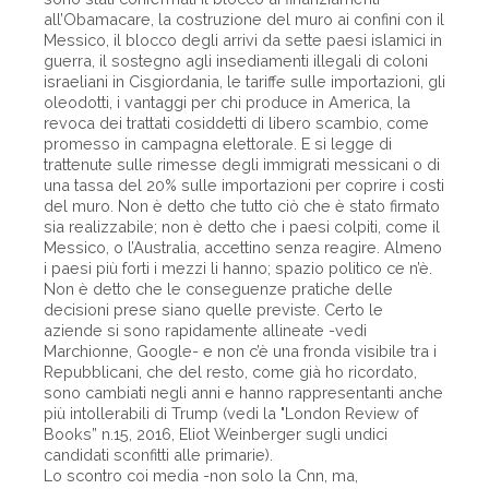
all’Obamacare, la costruzione del muro ai confini con il
Messico, il blocco degli arrivi da sette paesi islamici in
guerra, il sostegno agli insediamenti illegali di coloni
israeliani in Cisgiordania, le tariffe sulle importazioni, gli
oleodotti, i vantaggi per chi produce in America, la
revoca dei trattati cosiddetti di libero scambio, come
promesso in campagna elettorale. E si legge di
trattenute sulle rimesse degli immigrati messicani o di
una tassa del 20% sulle importazioni per coprire i costi
del muro. Non è detto che tutto ciò che è stato firmato
sia realizzabile; non è detto che i paesi colpiti, come il
Messico, o l’Australia, accettino senza reagire. Almeno
i paesi più forti i mezzi li hanno; spazio politico ce n’è.
Non è detto che le conseguenze pratiche delle
decisioni prese siano quelle previste. Certo le
aziende si sono rapidamente allineate -vedi
Marchionne, Google- e non c’è una fronda visibile tra i
Repubblicani, che del resto, come già ho ricordato,
sono cambiati negli anni e hanno rappresentanti anche
più intollerabili di Trump (vedi la "London Review of
Books” n.15, 2016, Eliot Weinberger sugli undici
candidati sconfitti alle primarie).
Lo scontro coi media -non solo la Cnn, ma,