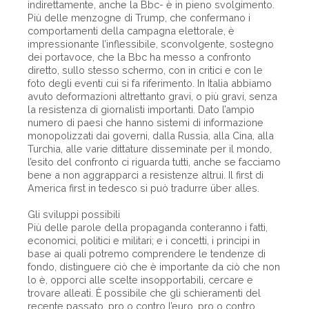
indirettamente, anche la Bbc- è in pieno svolgimento.
Più delle menzogne di Trump, che confermano i
comportamenti della campagna elettorale, è
impressionante l’inflessibile, sconvolgente, sostegno
dei portavoce, che la Bbc ha messo a confronto
diretto, sullo stesso schermo, con in critici e con le
foto degli eventi cui si fa riferimento. In Italia abbiamo
avuto deformazioni altrettanto gravi, o più gravi, senza
la resistenza di giornalisti importanti. Dato l’ampio
numero di paesi che hanno sistemi di informazione
monopolizzati dai governi, dalla Russia, alla Cina, alla
Turchia, alle varie dittature disseminate per il mondo,
l’esito del confronto ci riguarda tutti, anche se facciamo
bene a non aggrapparci a resistenze altrui. Il first di
America first in tedesco si può tradurre über alles.
Gli sviluppi possibili
Più delle parole della propaganda conteranno i fatti,
economici, politici e militari; e i concetti, i principi in
base ai quali potremo comprendere le tendenze di
fondo, distinguere ciò che è importante da ciò che non
lo è, opporci alle scelte insopportabili, cercare e
trovare alleati. È possibile che gli schieramenti del
recente passato, pro o contro l’euro, pro o contro