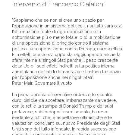
Intervento di Francesco Ciafaloni
"Sappiamo che se non si crea uno spazio per
l’opposizione in un sistema politico il risultato sarà o: a)
l’eliminazione reale di ogni opposizione e la
sottomissione più o meno totale; o b) la mobilitazione
di una opposizione di principio contro il sistema
politico -una opposizione contro l’Europa, euroscettica.
E in effetti questo sviluppo sta raggiungendo anche la
sfera interna ai singoli Stati perché il peso crescente
della Ue e i suoi effetti indiretti sulla politica interna
aumentano i deficit di democrazia e limitano lo spazio
per l’opposizione anche nei singoli Stati”.
Peter Mair, Governare il vuoto
La prima bordata di executive orders e lo scontro
duro, difficile da accettare, imbarazzante da vedere,
con le reti e la stampa di Donald Trump e dei suoi
portavoce, subito dopo l’insediamento, ha reso
evidente a tutti che le aspettative ottimistiche e le
valutazioni concilianti sul nuovo Presidente degli Stati
Uniti sono del tutto infondate. In rapida successione
sono stati confermati il blocco ai finanziamenti