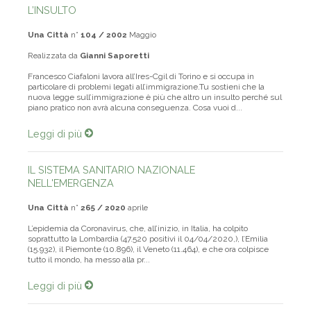
L’INSULTO
Una Città
n°
104 / 2002
Maggio
Realizzata da
Gianni Saporetti
Francesco Ciafaloni lavora all’Ires-Cgil di Torino e si occupa in
particolare di problemi legati all’immigrazione.Tu sostieni che la
nuova legge sull’immigrazione è più che altro un insulto perché sul
piano pratico non avrà alcuna conseguenza. Cosa vuoi d...
Leggi di più
IL SISTEMA SANITARIO NAZIONALE
NELL'EMERGENZA
Una Città
n°
265 / 2020
aprile
L’epidemia da Coronavirus, che, all’inizio, in Italia, ha colpito
soprattutto la Lombardia (47.520 positivi il 04/04/2020,), l’Emilia
(15.932), il Piemonte (10.896), il Veneto (11.464), e che ora colpisce
tutto il mondo, ha messo alla pr...
Leggi di più