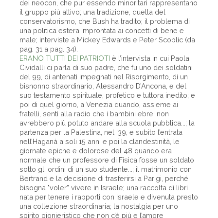
dei neocon, che pur essendo minoritari rappresentano
il gruppo più attivo; una tradizione, quella del
conservatorismo, che Bush ha tradito; il problema di
una politica estera improntata ai concetti di bene e
male; interviste a Mickey Edwards e Peter Scoblic (da
pag. 31 a pag. 34).
ERANO TUTTI DEI PATRIOTI
è l’intervista in cui Paola
Cividalli ci parla di suo padre, che fu uno dei soldatini
del 99, di antenati impegnati nel Risorgimento, di un
bisnonno straordinario, Alessandro D’Ancona, e del
suo testamento spirituale, profetico e tuttora inedito; e
poi di quel giorno, a Venezia quando, assieme ai
fratelli, sentì alla radio che i bambini ebrei non
avrebbero più potuto andare alla scuola pubblica...; la
partenza per la Palestina, nel ‘39, e subito l’entrata
nell’Haganà a soli 15 anni e poi la clandestinità, le
giornate epiche e dolorose del 48 quando era
normale che un professore di Fisica fosse un soldato
sotto gli ordini di un suo studente...; il matrimonio con
Bertrand e la decisione di trasferirsi a Parigi, perché
bisogna "voler” vivere in Israele; una raccolta di libri
nata per tenere i rapporti con Israele e divenuta presto
una collezione straordinaria; la nostalgia per uno
spirito pionieristico che non c’è più e l’amore