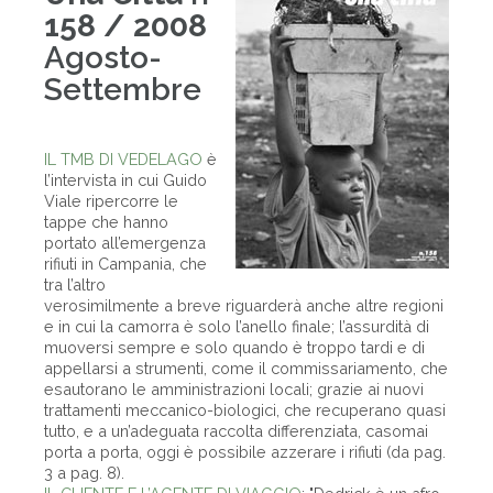
158 / 2008
Agosto-
Settembre
IL TMB DI VEDELAGO
è
l’intervista in cui Guido
Viale ripercorre le
tappe che hanno
portato all’emergenza
rifiuti in Campania, che
tra l’altro
verosimilmente a breve riguarderà anche altre regioni
e in cui la camorra è solo l’anello finale; l’assurdità di
muoversi sempre e solo quando è troppo tardi e di
appellarsi a strumenti, come il commissariamento, che
esautorano le amministrazioni locali; grazie ai nuovi
trattamenti meccanico-biologici, che recuperano quasi
tutto, e a un’adeguata raccolta differenziata, casomai
porta a porta, oggi è possibile azzerare i rifiuti (da pag.
3 a pag. 8).