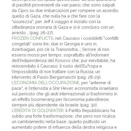
di pacifisti provenienti da vari paesi, che sono salpati
da Cipro su due imbarcazioni per rompere un assedio,
quello di Gaza, che nulla ha a che fare con la
"sicurezza”; per Jeff il viaggio è iniziato con la
cittadinanza onoraria di Gaza e si è concluso con un
arresto... (pag. 26-27).
FROZEN CONFLICTS
; nel Caucaso i cosiddetti "conflitti
congelati” sono tre, due in Georgia e uno in
Azerbaigian, poi c’è la Transnistria...; l’errore di non
essersi mossi per tempo, soprattutto all’indomani
dell’Indipendenza del Kosovo che, pur inevitabile, ha
reincendiato il Caucaso; il ruolo dell’Eu?ropa e
l’impossibilità di non trattare con la Russia; un
intervento di Paolo Bergamaschi (pag. 28-29).
L’ECONOMIA DELL’OCCUPAZIONE
, per "antenne di
pace”, è l’intervista a Shir Hever, economista israeliano
sul pericolo che gli aiuti internazionali si trasformino in
un effetto boomerang per l’economia palestinese,
sempre più dipendente da Israele (pag. 30).
L’EREDITA’ DI GOLDWATER
: il Partito Repubblicano ha
subito una forte trasformazione, che però non ricalca
un cambiamento nella base, quanto piuttosto un
aumentato potere di influenza della destra religiosa e