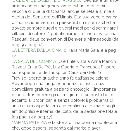
IL CLIENTE E L’AGENTE DI VIAGGIO
: "Dedrick è un afro-
americano di una generazione culturalmente più
vecchia di quella di Obama, anche se l’età è simile a
quella del Senatore dell’Illinois. E la sua voce è carica
di frustrazione verso un paese ed un sistema che ha
trovato sempre nuovi e diversi modi per discriminare i
cittadini di colore...”; pubblichiamo il diario di Valentina
Pasquali dalle convention di Denver e Minneapolis (da
pag. 9 a pag. 12).
LA LETTERA DALLA CINA
, di Ilaria Maria Sala, è a pag.
12.
LA SALA DEL COMMIATO
è l’intervista a Anna Mancini
Rizzotti, Erika Da Frè, Luz Osorio e Francesca Piasere
sull’esperienza dell’hospice "Casa dei Gelsi” di
Treviso, aperto qualche anno fa dall’associazione
Advar dopo una lunga esperienza di assistenza
domiciliare gratuita a pazienti oncologici; l’importanza
di poter trascorrere gli ultimi giorni in un posto bello,
accanto ai propri cari e senza dolore; il problema di
una cultura ospedaliera che continua a lesinare sugli
antidolorifici e il tema, delicato, della sedazione totale
(da pag. 13 a pag. 17).
MAMMA PATRIZIA
è la storia di una donna napoletana
che, dopo essersi separata dal marito e aver