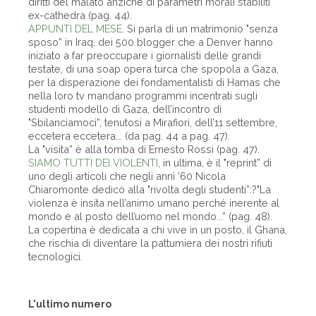
diritti del malato anziché di parametri morali stabiliti
ex-cathedra (pag. 44).
APPUNTI DEL MESE
. Si parla di un matrimonio "senza
sposo” in Iraq, dei 500 blogger che a Denver hanno
iniziato a far preoccupare i giornalisti delle grandi
testate, di una soap opera turca che spopola a Gaza,
per la disperazione dei fondamentalisti di Hamas che
nella loro tv mandano programmi incentrati sugli
studenti modello di Gaza, dell’incontro di
"Sbilanciamoci”, tenutosi a Mirafiori, dell’11 settembre,
eccetera eccetera... (da pag. 44 a pag. 47).
La "visita” è alla tomba di Ernesto Rossi (pag. 47).
SIAMO TUTTI DEI VIOLENTI
, in ultima, è il "reprint” di
uno degli articoli che negli anni ‘60 Nicola
Chiaromonte dedicò alla "rivolta degli studenti”:?"La
violenza è insita nell’animo umano perché inerente al
mondo e al posto dell’uomo nel mondo...” (pag. 48).
La copertina è dedicata a chi vive in un posto, il Ghana,
che rischia di diventare la pattumiera dei nostri rifiuti
tecnologici.
L'ultimo numero