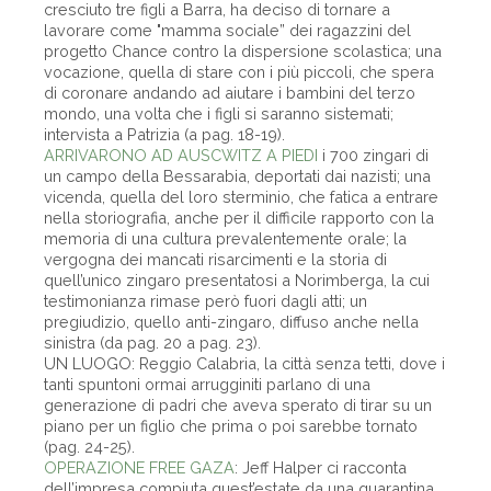
cresciuto tre figli a Barra, ha deciso di tornare a
lavorare come "mamma sociale” dei ragazzini del
progetto Chance contro la dispersione scolastica; una
vocazione, quella di stare con i più piccoli, che spera
di coronare andando ad aiutare i bambini del terzo
mondo, una volta che i figli si saranno sistemati;
intervista a Patrizia (a pag. 18-19).
ARRIVARONO AD AUSCWITZ A PIEDI
i 700 zingari di
un campo della Bessarabia, deportati dai nazisti; una
vicenda, quella del loro sterminio, che fatica a entrare
nella storiografia, anche per il difficile rapporto con la
memoria di una cultura prevalentemente orale; la
vergogna dei mancati risarcimenti e la storia di
quell’unico zingaro presentatosi a Norimberga, la cui
testimonianza rimase però fuori dagli atti; un
pregiudizio, quello anti-zingaro, diffuso anche nella
sinistra (da pag. 20 a pag. 23).
UN LUOGO: Reggio Calabria, la città senza tetti, dove i
tanti spuntoni ormai arrugginiti parlano di una
generazione di padri che aveva sperato di tirar su un
piano per un figlio che prima o poi sarebbe tornato
(pag. 24-25).
OPERAZIONE FREE GAZA
: Jeff Halper ci racconta
dell’impresa compiuta quest’estate da una quarantina