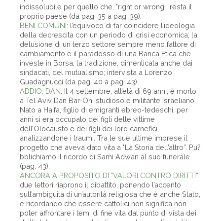
indissolubile per quello che, "right or wrong”, resta il
proprio paese (da pag. 35 a pag. 39).
BENI COMUNI
: l’equivoco di far coincidere l’ideologia
della decrescita con un periodo di crisi economica; la
delusione di un terzo settore sempre meno fattore di
cambiamento e il paradosso di una Banca Etica che
investe in Borsa; la tradizione, dimenticata anche dai
sindacati, del mutualismo; intervista a Lorenzo
Guadagnucci (da pag. 40 a pag. 43).
ADDIO, DAN
. Il 4 settembre, all’età di 69 anni, è morto
a Tel Aviv Dan Bar-On, studioso e militante israeliano.
Nato a Haifa, figlio di emigranti ebreo-tedeschi, per
anni si era occupato dei figli delle vittime
dell’Olocausto e dei figli dei loro carnefici,
analizzandone i traumi. Tra le sue ultime imprese il
progetto che aveva dato vita a "La Storia dell’altro”. Pu?
bblichiamo il ricordo di Sami Adwan al suo funerale
(pag. 43).
ANCORA A PROPOSITO DI "VALORI CONTRO DIRITTI”
:
due lettori riaprono il dibattito, ponendo l’accento
sull’ambiguità di un’autorità religiosa che è anche Stato,
e ricordando che essere cattolici non significa non
poter affrontare i temi di fine vita dal punto di vista dei