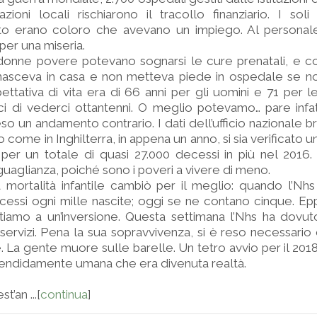
ioni locali rischiarono il tracollo finanziario. I soli 
ito erano coloro che avevano un impiego. Al persona
per una miseria.
donne povere potevano sognarsi le cure prenatali, e co
 nasceva in casa e non metteva piede in ospedale se no
pettativa di vita era di 66 anni per gli uomini e 71 per 
i di vederci ottantenni. O meglio potevamo… pare infat
o un andamento contrario. I dati dell’ufficio nazionale br
o come in Inghilterra, in appena un anno, si sia verificato
per un totale di quasi 27.000 decessi in più nel 2016.
uguaglianza, poiché sono i poveri a vivere di meno.
mortalità infantile cambiò per il meglio: quando l’Nhs fu
essi ogni mille nascite; oggi se ne contano cinque. Ep
tiamo a un’inversione. Questa settimana l’Nhs ha dovut
 servizi. Pena la sua sopravvivenza, si è reso necessario 
ne. La gente muore sulle barelle. Un tetro avvio per il 201
plendidamente umana che era divenuta realtà.
t’an ...[
continua
]