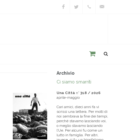
Facebook
Twitter
+39
unacitta@unacitta.o
0543
21422
Archivio
Ci siamo smarriti
Una Città
n°
318 / 2026
aprile-maggio
Cari amici, dieci anni fa vi
scrissi una lettera. Per molti di
noi sembrava la fine dei tempi,
perché stavamo lasciando voi,
o meglio stavamo lasciando
l’Ue. Per alcuni fu come un
lutto in famiglia. Per altri,
invece, ci fu un trionfalismo