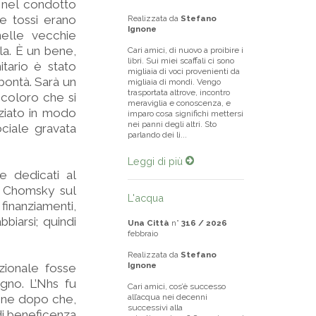
a nel condotto
le tossi erano
Realizzata da
Stefano
Ignone
nelle vecchie
la. È un bene,
Cari amici, di nuovo a proibire i
libri. Sui miei scaffali ci sono
itario è stato
migliaia di voci provenienti da
bontà. Sarà un
migliaia di mondi. Vengo
trasportata altrove, incontro
 coloro che si
meraviglia e conoscenza, e
ziato in modo
imparo cosa significhi mettersi
nei panni degli altri. Sto
ociale gravata
parlando dei li...
Leggi di più
e dedicati al
m Chomsky sul
L'acqua
inanziamenti,
biarsi; quindi
Una Città
n°
316 / 2026
febbraio
Realizzata da
Stefano
Ignone
azionale fosse
ogno. L’Nhs fu
Cari amici, cos’è successo
ione dopo che,
all’acqua nei decenni
successivi alla
di beneficenza