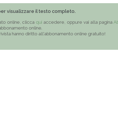
 per visualizzare il testo completo.
to online, clicca
qui
accedere, oppure vai alla pagina
A
'abbonamento online.
 rivista hanno diritto all'abbonamento online gratuito!