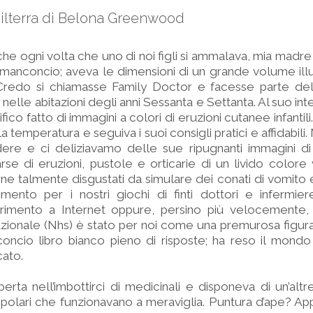
hilterra di Belona Greenwood
che ogni volta che uno di noi figli si ammalava, mia madre 
’ manconcio; aveva le dimensioni di un grande volume ill
Credo si chiamasse Family Doctor e facesse parte del 
elle abitazioni degli anni Sessanta e Settanta. Al suo int
ico fatto di immagini a colori di eruzioni cutanee infantili
la temperatura e seguiva i suoi consigli pratici e affidabili.
re e ci deliziavamo delle sue ripugnanti immagini di 
e di eruzioni, pustole e orticarie di un livido colore 
ne talmente disgustati da simulare dei conati di vomito 
mento per i nostri giochi di finti dottori e infermier
erimento a Internet oppure, persino più velocemente, 
nazionale (Nhs) è stato per noi come una premurosa figu
ncio libro bianco pieno di risposte; ha reso il mondo
cato.
ta nell’imbottirci di medicinali e disponeva di un’altre
popolari che funzionavano a meraviglia. Puntura d’ape? A