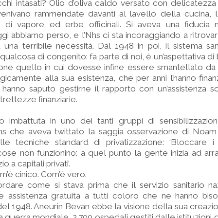
cchi intasati? Olio d’oliva caldo versato con delicatezz
 venivano rammendate davanti al lavello della cucina, 
i di vapore ed erbe officinali. Si aveva una fiducia 
i abbiamo perso, e l’Nhs ci sta incoraggiando a ritrovar
na terribile necessità. Dal 1948 in poi, il sistema san
alcosa di congenito: fa parte di noi, è un’aspettativa di 
ione quello in cui dovesse infine essere smantellato da
camente alla sua esistenza, che per anni l’hanno finan
n hanno saputo gestirne il rapporto con un’assistenza s
rettezze finanziarie.
 imbattuta in uno dei tanti gruppi di sensibilizzazion
Nhs che aveva twittato la saggia osservazione di Noa
le tecniche standard di privatizzazione: ‘Bloccare i f
cose non funzionino: a quel punto la gente inizia ad arrab
 a capitali privati’.
m’è cinico. Com’è vero.
ordare come si stava prima che il servizio sanitario n
ire assistenza gratuita a tutti coloro che ne hanno bis
 del 1948. Aneurin Bevan ebbe la visione della sua creaz
guerra mondiale, 2.700 ospedali gestiti dalle istituzioni 