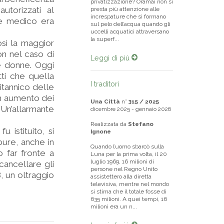
privatizzazione? Oramai non si
autorizzati al
presta più attenzione alle
increspature che si formano
le medico era
sul pelo dell’acqua quando gli
uccelli acquatici attraversano
la superf...
sì la maggior
n nel caso di
Leggi di più
le donne. Oggi
ti che quella
I traditori
itannico delle
 un aumento dei
Una Città
n°
315 / 2025
 Un’allarmante
dicembre 2025 - gennaio 2026
Realizzata da
Stefano
 istituito, si
Ignone
pure, anche in
Quando l’uomo sbarcò sulla
o far fronte a
Luna per la prima volta, il 20
luglio 1969, 16 milioni di
cancellare gli
persone nel Regno Unito
8, un oltraggio
assistettero alla diretta
televisiva, mentre nel mondo
si stima che il totale fosse di
635 milioni. A quei tempi, 16
milioni era un n...