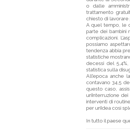
o dalle amministraz
trattamento gratu
chiesto di lavorare 
A quel tempo, le 
parte dei bambini
complicazioni. L’as
possiamo aspettarc
tendenza abbia pres
statistiche mostran
decessi del 5,4%, 
statistica sulla dis
All’epoca anche la 
contavano 34,5 dec
questo caso, assis
un’interruzione dei
interventi di routi
per un’idea così s
In tutto il paese ques