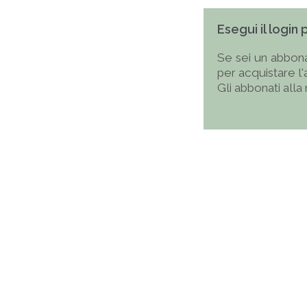
Esegui il login
Se sei un abbona
per acquistare l
Gli abbonati alla