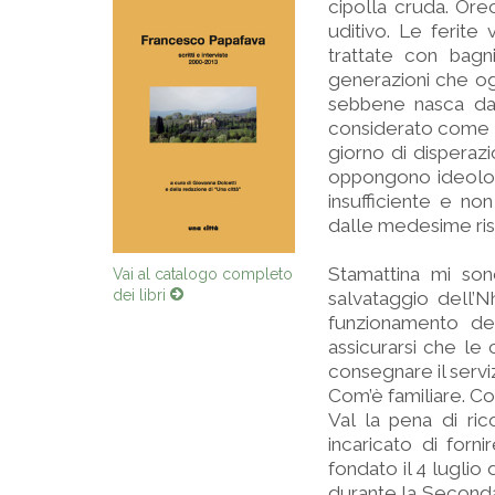
cipolla cruda. Ore
uditivo. Le ferite
trattate con bagn
generazioni che ogg
sebbene nasca da u
considerato come qu
giorno di disperaz
oppongono ideologi
insufficiente e no
dalle medesime rist
Stamattina mi sono
Vai al catalogo completo
salvataggio dell’
dei libri
funzionamento del
assicurarsi che le 
consegnare il servizio
Com’è familiare. Co
Val la pena di ric
incaricato di forn
fondato il 4 luglio
durante la Seconda 