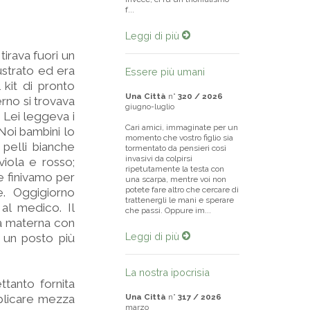
f...
Leggi di più
tirava fuori un
ustrato ed era
Essere più umani
kit di pronto
Una Città
n°
320 / 2026
erno si trovava
giugno-luglio
. Lei leggeva i
Cari amici, immaginate per un
 Noi bambini lo
momento che vostro figlio sia
pelli bianche
tormentato da pensieri così
invasivi da colpirsi
viola e rosso;
ripetutamente la testa con
e finivamo per
una scarpa, mentre voi non
potete fare altro che cercare di
e. Oggigiorno
trattenergli le mani e sperare
al medico. Il
che passi. Oppure im...
ra materna con
Leggi di più
 un posto più
La nostra ipocrisia
ttanto fornita
pplicare mezza
Una Città
n°
317 / 2026
marzo