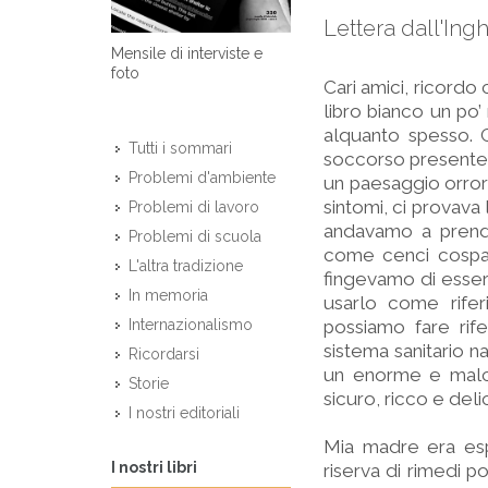
Lettera dall'Ing
Mensile di interviste e
foto
Cari amici, ricordo 
libro bianco un po
alquanto spesso. 
Tutti i sommari
soccorso presente n
Problemi d'ambiente
un paesaggio orrorif
sintomi, ci provava 
Problemi di lavoro
andavamo a prende
Problemi di scuola
come cenci cospars
L'altra tradizione
fingevamo di esser
In memoria
usarlo come riferi
possiamo fare rif
Internazionalismo
sistema sanitario 
Ricordarsi
un enorme e malco
Storie
sicuro, ricco e deli
I nostri editoriali
Mia madre era esper
I nostri libri
riserva di rimedi 