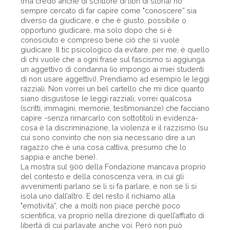
(ma credo anche di scrittore di libri di storia) ho
sempre cercato di far capire come "conoscere” sia
diverso da giudicare, e che è giusto, possibile o
opportuno giudicare, ma solo dopo che si è
conosciuto e compreso bene ciò che si vuole
giudicare. Il tic psicologico da evitare, per me, è quello
di chi vuole che a ogni frase sul fascismo si aggiunga
un aggettivo di condanna (io impongo ai miei studenti
di non usare aggettivi). Prendiamo ad esempio le leggi
razziali. Non vorrei un bel cartello che mi dice quanto
siano disgustose le leggi razziali; vorrei qualcosa
(scritti, immagini, memorie, testimonianze) che facciano
capire -senza rimarcarlo con sottotitoli in evidenza-
cosa è la discriminazione, la violenza e il razzismo (su
cui sono convinto che non sia necessario dire a un
ragazzo che è una cosa cattiva, presumo che lo
sappia e anche bene).
La mostra sul 900 della Fondazione mancava proprio
del contesto e della conoscenza vera, in cui gli
avvenimenti parlano se li si fa parlare, e non se li si
isola uno dall’altro. E del resto il richiamo alla
"emotività”, che a molti non piace perché poco
scientifica, va proprio nella direzione di quell’afflato di
libertà di cui parlavate anche voi. Però non può