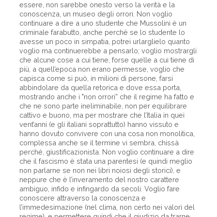
essere, non sarebbe onesto verso la verità e la
conoscenza, un museo degli orrori. Non voglio
continuare a dire a uno studente che Mussolini è un
criminale farabutto, anche perché se lo studente lo
avesse un poco in simpatia, potrei urlarglielo quanto
voglio ma continuerebbe a pensarlo; voglio mostrargli
che alcune cose a cui tiene, forse quelle a cui tiene di
più, a quell’epoca non erano permesse, voglio che
capisca come si può, in milioni di persone, farsi
abbindolare da quella retorica e dove essa porta,
mostrando anche i "non orrori” che il regime ha fatto e
che ne sono parte ineliminabile, non per equilibrare
cattivo e buono, ma per mostrare che l’Italia in quei
vent’anni (e gli italiani soprattutto) hanno vissuto e
hanno dovuto convivere con una cosa non monolitica,
complessa anche se il termine vi sembra, chissà
perché, giustificazionista. Non voglio continuare a dire
che il fascismo è stata una parentesi (e quindi meglio
non parlarne se non nei libri noiosi degli storici), e
neppure che è l’inveramento del nostro carattere
ambiguo, infido e infingardo da secoli. Voglio fare
conoscere attraverso la conoscenza e
l’immedesimazione (nel clima, non certo nei valori del
regime), e permettere quindi che il giudizio da trarne