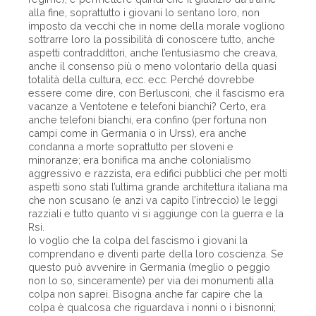
alla fine, soprattutto i giovani lo sentano loro, non
imposto da vecchi che in nome della morale vogliono
sottrarre loro la possibilità di conoscere tutto, anche
aspetti contraddittori, anche l’entusiasmo che creava,
anche il consenso più o meno volontario della quasi
totalità della cultura, ecc. ecc. Perché dovrebbe
essere come dire, con Berlusconi, che il fascismo era
vacanze a Ventotene e telefoni bianchi? Certo, era
anche telefoni bianchi, era confino (per fortuna non
campi come in Germania o in Urss), era anche
condanna a morte soprattutto per sloveni e
minoranze; era bonifica ma anche colonialismo
aggressivo e razzista, era edifici pubblici che per molti
aspetti sono stati l’ultima grande architettura italiana ma
che non scusano (e anzi va capito l’intreccio) le leggi
razziali e tutto quanto vi si aggiunge con la guerra e la
Rsi.
Io voglio che la colpa del fascismo i giovani la
comprendano e diventi parte della loro coscienza. Se
questo può avvenire in Germania (meglio o peggio
non lo so, sinceramente) per via dei monumenti alla
colpa non saprei. Bisogna anche far capire che la
colpa è qualcosa che riguardava i nonni o i bisnonni;