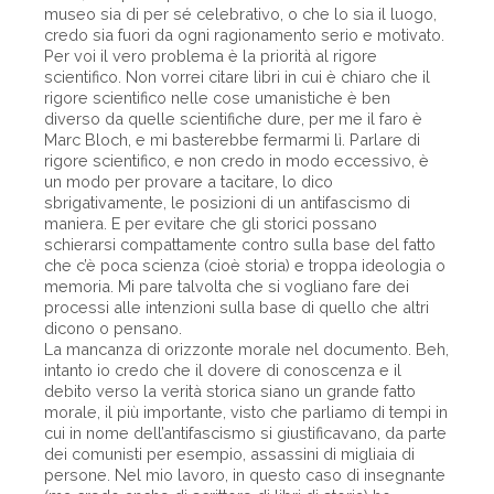
museo sia di per sé celebrativo, o che lo sia il luogo,
credo sia fuori da ogni ragionamento serio e motivato.
Per voi il vero problema è la priorità al rigore
scientifico. Non vorrei citare libri in cui è chiaro che il
rigore scientifico nelle cose umanistiche è ben
diverso da quelle scientifiche dure, per me il faro è
Marc Bloch, e mi basterebbe fermarmi lì. Parlare di
rigore scientifico, e non credo in modo eccessivo, è
un modo per provare a tacitare, lo dico
sbrigativamente, le posizioni di un antifascismo di
maniera. E per evitare che gli storici possano
schierarsi compattamente contro sulla base del fatto
che c’è poca scienza (cioè storia) e troppa ideologia o
memoria. Mi pare talvolta che si vogliano fare dei
processi alle intenzioni sulla base di quello che altri
dicono o pensano.
La mancanza di orizzonte morale nel documento. Beh,
intanto io credo che il dovere di conoscenza e il
debito verso la verità storica siano un grande fatto
morale, il più importante, visto che parliamo di tempi in
cui in nome dell’antifascismo si giustificavano, da parte
dei comunisti per esempio, assassini di migliaia di
persone. Nel mio lavoro, in questo caso di insegnante