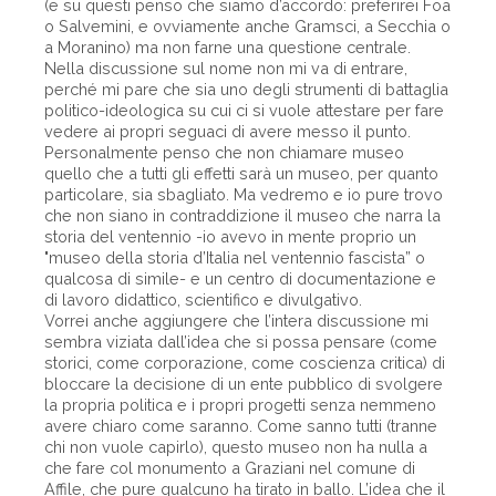
(e su questi penso che siamo d’accordo: preferirei Foa
o Salvemini, e ovviamente anche Gramsci, a Secchia o
a Moranino) ma non farne una questione centrale.
Nella discussione sul nome non mi va di entrare,
perché mi pare che sia uno degli strumenti di battaglia
politico-ideologica su cui ci si vuole attestare per fare
vedere ai propri seguaci di avere messo il punto.
Personalmente penso che non chiamare museo
quello che a tutti gli effetti sarà un museo, per quanto
particolare, sia sbagliato. Ma vedremo e io pure trovo
che non siano in contraddizione il museo che narra la
storia del ventennio -io avevo in mente proprio un
"museo della storia d’Italia nel ventennio fascista” o
qualcosa di simile- e un centro di documentazione e
di lavoro didattico, scientifico e divulgativo.
Vorrei anche aggiungere che l’intera discussione mi
sembra viziata dall’idea che si possa pensare (come
storici, come corporazione, come coscienza critica) di
bloccare la decisione di un ente pubblico di svolgere
la propria politica e i propri progetti senza nemmeno
avere chiaro come saranno. Come sanno tutti (tranne
chi non vuole capirlo), questo museo non ha nulla a
che fare col monumento a Graziani nel comune di
Affile, che pure qualcuno ha tirato in ballo. L’idea che il