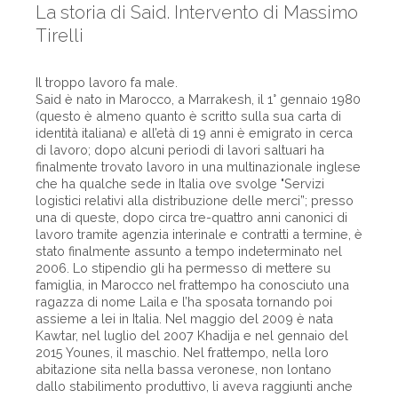
La storia di Said. Intervento di Massimo
Tirelli
Il troppo lavoro fa male.
Said è nato in Marocco, a Marrakesh, il 1° gennaio 1980
(questo è almeno quanto è scritto sulla sua carta di
identità italiana) e all’età di 19 anni è emigrato in cerca
di lavoro; dopo alcuni periodi di lavori saltuari ha
finalmente trovato lavoro in una multinazionale inglese
che ha qualche sede in Italia ove svolge "Servizi
logistici relativi alla distribuzione delle merci”; presso
una di queste, dopo circa tre-quattro anni canonici di
lavoro tramite agenzia interinale e contratti a termine, è
stato finalmente assunto a tempo indeterminato nel
2006. Lo stipendio gli ha permesso di mettere su
famiglia, in Marocco nel frattempo ha conosciuto una
ragazza di nome Laila e l’ha sposata tornando poi
assieme a lei in Italia. Nel maggio del 2009 è nata
Kawtar, nel luglio del 2007 Khadija e nel gennaio del
2015 Younes, il maschio. Nel frattempo, nella loro
abitazione sita nella bassa veronese, non lontano
dallo stabilimento produttivo, li aveva raggiunti anche