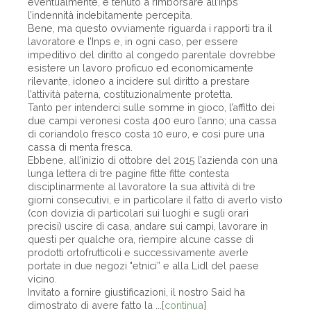
eventualmente, è tenuto a rimborsare all’Inps
l’indennità indebitamente percepita.
Bene, ma questo ovviamente riguarda i rapporti tra il
lavoratore e l’Inps e, in ogni caso, per essere
impeditivo del diritto al congedo parentale dovrebbe
esistere un lavoro proficuo ed economicamente
rilevante, idoneo a incidere sul diritto a prestare
l’attività paterna, costituzionalmente protetta.
Tanto per intenderci sulle somme in gioco, l’affitto dei
due campi veronesi costa 400 euro l’anno; una cassa
di coriandolo fresco costa 10 euro, e così pure una
cassa di menta fresca.
Ebbene, all’inizio di ottobre del 2015 l’azienda con una
lunga lettera di tre pagine fitte fitte contesta
disciplinarmente al lavoratore la sua attività di tre
giorni consecutivi, e in particolare il fatto di averlo visto
(con dovizia di particolari sui luoghi e sugli orari
precisi) uscire di casa, andare sui campi, lavorare in
questi per qualche ora, riempire alcune casse di
prodotti ortofrutticoli e successivamente averle
portate in due negozi "etnici” e alla Lidl del paese
vicino.
Invitato a fornire giustificazioni, il nostro Said ha
dimostrato di avere fatto la ...[
continua
]