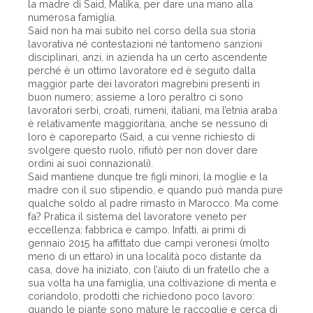
la madre di Said, Malika, per dare una mano alla
numerosa famiglia.
Said non ha mai subìto nel corso della sua storia
lavorativa né contestazioni né tantomeno sanzioni
disciplinari, anzi, in azienda ha un certo ascendente
perché è un ottimo lavoratore ed è seguito dalla
maggior parte dei lavoratori magrebini presenti in
buon numero; assieme a loro peraltro ci sono
lavoratori serbi, croati, rumeni, italiani, ma l’etnia araba
è relativamente maggioritaria, anche se nessuno di
loro è caporeparto (Said, a cui venne richiesto di
svolgere questo ruolo, rifiutò per non dover dare
ordini ai suoi connazionali).
Said mantiene dunque tre figli minori, la moglie e la
madre con il suo stipendio, e quando può manda pure
qualche soldo al padre rimasto in Marocco. Ma come
fa? Pratica il sistema del lavoratore veneto per
eccellenza: fabbrica e campo. Infatti, ai primi di
gennaio 2015 ha affittato due campi veronesi (molto
meno di un ettaro) in una località poco distante da
casa, dove ha iniziato, con l’aiuto di un fratello che a
sua volta ha una famiglia, una coltivazione di menta e
coriandolo, prodotti che richiedono poco lavoro:
quando le piante sono mature le raccoglie e cerca di