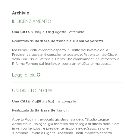
Archivio
IL LICENZIAMENTO
Una Città
n°
205 / 2013
Agosto-Settembre
Realizzata da
Barbara Bertoncin e Gianni Saporetti
Massimo Tirelli, avvocato esperto in Diritto del lavoro e della
Previdenza sociale, è consulente legale del Patronato Inas-Cisl e
della Fim-Cisl di Verona e Trento.Che cambiamenti ha introdotto la
Riforma Fornero sul fronte dei licenziamenti?La prima osse...
Leggi di più
UN DIRITTO IN CRISI
Una Città
n°
256 / 2019
marzo-aprile
Realizzata da
Barbara Bertoncin
Alberto Piccinini, avvocato giuslavorista dello "Studio Legale
Associato” di Bologna, già membro del collegio di difesa della Fiom
in vari contenziosi, è presidente nazionale dell’associazione
"Comma2-Lavoro è Dignità”. Massimo Tirelli, avvocato esperto i...