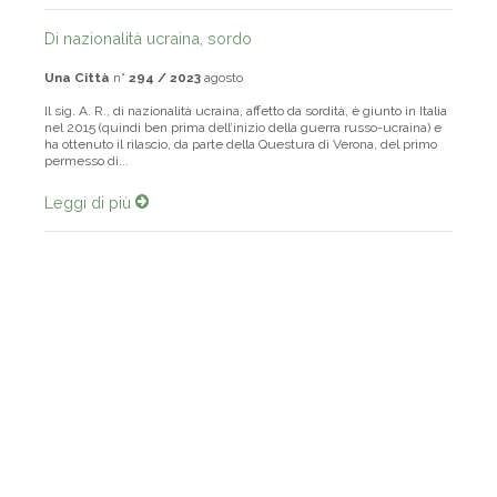
Di nazionalità ucraina, sordo
Una Città
n°
294 / 2023
agosto
Il sig. A. R., di nazionalità ucraina, affetto da sordità, è giunto in Italia
nel 2015 (quindi ben prima dell’inizio della guerra russo-ucraina) e
ha ottenuto il rilascio, da parte della Questura di Verona, del primo
permesso di...
Leggi di più