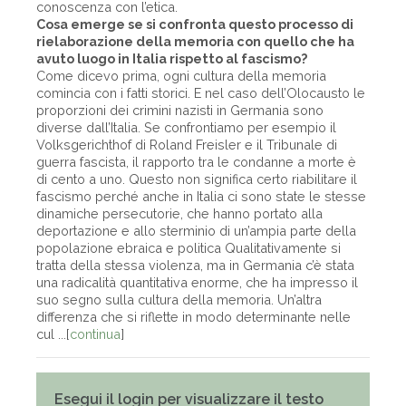
conoscenza con l’etica.
Cosa emerge se si confronta questo processo di
rielaborazione della memoria con quello che ha
avuto luogo in Italia rispetto al fascismo?
Come dicevo prima, ogni cultura della memoria
comincia con i fatti storici. E nel caso dell’Olocausto le
proporzioni dei crimini nazisti in Germania sono
diverse dall’Italia. Se confrontiamo per esempio il
Volksgerichthof di Roland Freisler e il Tribunale di
guerra fascista, il rapporto tra le condanne a morte è
di cento a uno. Questo non significa certo riabilitare il
fascismo perché anche in Italia ci sono state le stesse
dinamiche persecutorie, che hanno portato alla
deportazione e allo sterminio di un’ampia parte della
popolazione ebraica e politica Qualitativamente si
tratta della stessa violenza, ma in Germania c’è stata
una radicalità quantitativa enorme, che ha impresso il
suo segno sulla cultura della memoria. Un’altra
differenza che si riflette in modo determinante nelle
cul ...[
continua
]
Esegui il login per visualizzare il testo