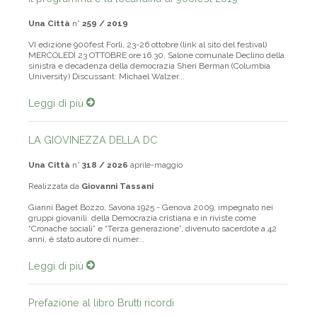
Una Città
n°
259 / 2019
VI edizione 900fest Forlì, 23-26 ottobre (link al sito del festival)
MERCOLEDÌ 23 OTTOBRE ore 16.30, Salone comunale Declino della
sinistra e decadenza della democrazia Sheri Berman (Columbia
University) Discussant: Michael Walzer...
Leggi di più
LA GIOVINEZZA DELLA DC
Una Città
n°
318 / 2026
aprile-maggio
Realizzata da
Giovanni Tassani
Gianni Baget Bozzo, Savona 1925 - Genova 2009, impegnato nei
gruppi giovanili della Democrazia cristiana e in riviste come
“Cronache sociali” e “Terza generazione”, divenuto sacerdote a 42
anni, è stato autore di numer...
Leggi di più
Prefazione al libro Brutti ricordi