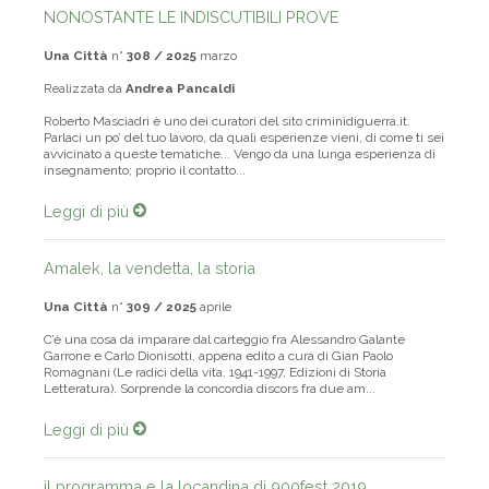
NONOSTANTE LE INDISCUTIBILI PROVE
Una Città
n°
308 / 2025
marzo
Realizzata da
Andrea Pancaldi
Roberto Masciadri è uno dei curatori del sito criminidiguerra.it.
Parlaci un po’ del tuo lavoro, da quali esperienze vieni, di come ti sei
avvicinato a queste tematiche... Vengo da una lunga esperienza di
insegnamento; proprio il contatto...
Leggi di più
Amalek, la vendetta, la storia
Una Città
n°
309 / 2025
aprile
C’è una cosa da imparare dal carteggio fra Alessandro Galante
Garrone e Carlo Dionisotti, appena edito a cura di Gian Paolo
Romagnani (Le radici della vita. 1941-1997, Edizioni di Storia
Letteratura). Sorprende la concordia discors fra due am...
Leggi di più
il programma e la locandina di 900fest 2019