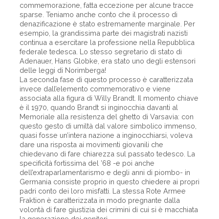
commemorazione, fatta eccezione per alcune tracce
sparse. Teniamo anche conto che il processo di
denazificazione è stato estremamente marginale. Per
esempio, la grandissima parte dei magistrati nazisti
continua a esercitare la professione nella Repubblica
federale tedesca. Lo stesso segretario di stato di
Adenauer, Hans Globke, era stato uno degli estensori
delle leggi di Norimberga!
La seconda fase di questo processo è caratterizzata
invece dall’elemento commemorativo e viene
associata alla figura di Willy Brandt. Il momento chiave
è il 1970, quando Brandt si inginocchia davanti al
Memoriale alla resistenza del ghetto di Varsavia: con
questo gesto di umiltà dal valore simbolico immenso,
quasi fosse un’intera nazione a inginocchiarsi, voleva
dare una risposta ai movimenti giovanili che
chiedevano di fare chiarezza sul passato tedesco. La
specificità fortissima del ’68 -e poi anche
dell’extraparlamentarismo e degli anni di piombo- in
Germania consiste proprio in questo chiedere ai propri
padri conto dei loro misfatti. La stessa Rote Armee
Fraktion è caratterizzata in modo pregnante dalla
volontà di fare giustizia dei crimini di cui si è macchiata
la generazione dei genitori.