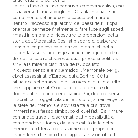
La terza fase è la fase cognitivo-commemorativa, che
inizia verso la metà degli anni Ottanta, ma ha il suo
compimento soltanto con la caduta del muro di
Berlino. L’accesso agli archivi dei paesi dell’Europa
orientale permette finalmente di fare luce sugli aspetti
rimasti in ombra e di ricostruire le proporzioni della
storia dell’Olocausto. Così, al bisogno di elaborare il
senso di colpa che caratterizza i memoriali della
seconda fase, si aggiunge anche il bisogno di offrire
dei dati, di capire attraverso quali processi politici si
arrivi alla miseria distruttiva dell’Olocausto.
In questo senso è emblematico il Memoriale per gli
ebrei assassinati d’Europa, qui a Berlino. C’è la
biblioteca sotterranea, in cui si raccoglie tutto quello
che sappiamo sull’Olocausto, che permette di
documentarsi, conoscere, capire. Poi, dopo essersi
misurati con l’oggettività dei fatti storici, si riemerge tra
le stele del memoriale sovrastante e ci si trova
immersi nel riflesso simbolico di quei fatti. E si rimane
comunque travolti, disorientati dall’impossibilità di
comprendere a fondo, dalla radicalità della colpa. Il
memoriale di terza generazione cerca proprio di
rispondere alla sfida di coniugare la razionalità e la