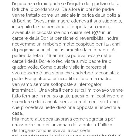
l’innocenza di mio padre e l’iniquità del giudizio della
Ddr che lo condannava. Da allora in poi mio padre
venne trattato come un ufficiale in carica della polizia
di Berlino-Ovest: mia madre otteneva il suo stipendio,
in seguito la sua pensione e, dopo la sua morte,
avvenuta in circostanze non chiare nel 1972 in un
carcere della Ddr, la pensione di reversibilità. Inoltre,
ricevemmo un rimborso molto cospicuo per i 25 anni
di prigionia scontati ingiustamente da mio padre. A
partire dall’età di 16 anni ci si poteva recare nelle
carceri della Ddr e io feci visita a mio padre tre o
quattro volte. Come queste visite in carcere si
svolgessero è una storia che andrebbe raccontata a
parte. Era qualcosa di incredibile. Io e mia madre
venivamo sempre sottoposte a interrogatori
interminabili. Una volta il treno su cui mi trovavo venne
fatto fermare in non so quale paesino, mi costrinsero a
scendere e fui caricata senza complimenti sul treno
che procedeva nelle direzione opposta e rispedita a
casa.
Mia madre all’epoca lavorava come segretaria per
un’associazione di funzionari della polizia. L’ufficio
dell’organizzazione aveva la sua sede