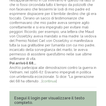
nell’appartamento in cui vivevamo e questo ha fatto sì
che io fossi circondata tutto il tempo da poliziotti che
non facevano che tessermi le lodi di mio padre ed
esprimere dispiacere per il terribile destino che gli era
toccato. C’erano un sacco di testimonianze che
confermavano che mio padre aveva sempre agito
correttamente e si era impegnato per evitare mali
peggiori. Ricordo, per esempio, una lettera che Maud
von Ossietzky aveva mandato a mia madre: la vedova
del Premio Nobel Carl von Ossietzky vi manifestava
tutta la sua gratitudine per l’umanità con cui mio padre,
incaricato della sorveglianza del marito, le aveva
permesso di assistere quest’ultimo nelle sue ultime
settimane di vita.
Poi arrivò il 68...
Anch’io partecipai alle dimostrazioni contro la guerra in
Vietnam, nel 1966-67. Eravamo impegnati in politica
con un’intensità eccezionale. Si dice: "La generazione
del 68 ha ottenuto ...[
continua
]
Esegui il login per visualizzare il testo
completo.