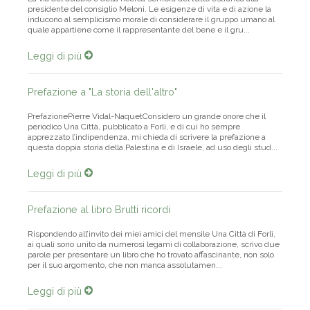
La via del dubbio e della ricerca sembra del tutto estranea alla
presidente del consiglio Meloni. Le esigenze di vita e di azione la
inducono al semplicismo morale di considerare il gruppo umano al
quale appartiene come il rappresentante del bene e il gru...
Leggi di più
Prefazione a "La storia dell'altro"
PrefazionePierre Vidal-NaquetConsidero un grande onore che il
periodico Una Città, pubblicato a Forlì, e di cui ho sempre
apprezzato l’indipendenza, mi chieda di scrivere la prefazione a
questa doppia storia della Palestina e di Israele, ad uso degli stud...
Leggi di più
Prefazione al libro Brutti ricordi
Rispondendo all’invito dei miei amici del mensile Una Città di Forlì,
ai quali sono unito da numerosi legami di collaborazione, scrivo due
parole per presentare un libro che ho trovato affascinante, non solo
per il suo argomento, che non manca assolutamen...
Leggi di più