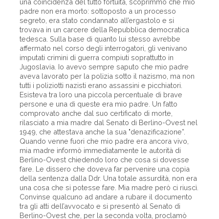
una coincidenza del tutto fortuita, scoprimmo che mio
padre non era morto: sottoposto a un processo
segreto, era stato condannato all’ergastolo e si
trovava in un carcere della Repubblica democratica
tedesca. Sulla base di quanto lui stesso avrebbe
affermato nel corso degli interrogatori, gli venivano
imputati crimini di guerra compiuti soprattutto in
Jugoslavia. Io avevo sempre saputo che mio padre
aveva lavorato per la polizia sotto il nazismo, ma non
tutti i poliziotti nazisti erano assassini e picchiatori.
Esisteva tra loro una piccola percentuale di brave
persone e una di queste era mio padre. Un fatto
comprovato anche dal suo certificato di morte,
rilasciato a mia madre dal Senato di Berlino-Ovest nel
1949, che attestava anche la sua "denazificazione”.
Quando venne fuori che mio padre era ancora vivo,
mia madre informò immediatamente le autorità di
Berlino-Ovest chiedendo loro che cosa si dovesse
fare. Le dissero che doveva far pervenire una copia
della sentenza dalla Ddr. Una totale assurdità, non era
una cosa che si potesse fare. Mia madre però ci riuscì.
Convinse qualcuno ad andare a rubare il documento
tra gli atti dell’avvocato e si presentò al Senato di
Berlino-Ovest che, per la seconda volta, proclamò