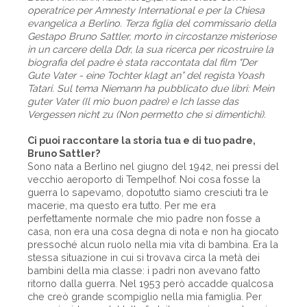
operatrice per Amnesty International e per la Chiesa
evangelica a Berlino. Terza figlia del commissario della
Gestapo Bruno Sattler, morto in circostanze misteriose
in un carcere della Ddr, la sua ricerca per ricostruire la
biografia del padre è stata raccontata dal film "Der
Gute Vater - eine Tochter klagt an” del regista Yoash
Tatari. Sul tema Niemann ha pubblicato due libri:­­ Mein
guter Vater (Il mio buon padre) e Ich lasse das
Vergessen nicht zu (Non permetto che si dimentichi).
Ci puoi raccontare la storia tua e di tuo padre,
Bruno Sattler?
Sono nata a Berlino nel giugno del 1942, nei pressi del
vecchio aeroporto di Tempelhof. Noi cosa fosse la
guerra lo sapevamo, dopotutto siamo cresciuti tra le
macerie, ma questo era tutto. Per me era
perfettamente normale che mio padre non fosse a
casa, non era una cosa degna di nota e non ha giocato
pressoché alcun ruolo nella mia vita di bambina. Era la
stessa situazione in cui si trovava circa la metà dei
bambini della mia classe: i padri non avevano fatto
ritorno dalla guerra. Nel 1953 però accadde qualcosa
che creò grande scompiglio nella mia famiglia. Per