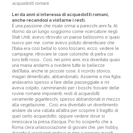
acquedotti romani.
Lei da anni si interessa di acquedotti romani,
anche recandosi a visitarne i resti.
È una passione che risale ormai a parecchi anni fa. Al
ritorno da un lungo soggiorno come ricercatore negli
Stati Uniti, avevo ritrovato un paese bellissimo e quasi
nuovo per me: come avevo potuto dimenticare che
l’Italia era così bella! Io sono toscano, ecco, vedere le
campagne, ritrovare le case coloniche di pietra coi
loro tetti rossi... Così, nei primi anni, era diventata quasi
una mania andarmi a rivedere tutte le bellezze
dell’Italia, anche le piccole cose, il ricordo storico,
magari dimenticato, abbandonato. Assieme a mia figlia
andavamo spesso a fare delle passeggiate e mi
aveva colpito, camminando per i boschi, trovare delle
rovine romane imponenti, resti di acquedotti
veramente giganteschi, spesso abbandonati in mezzo
alla vegetazione... Così, era diventato un divertimento
andare da una vallata all’altra per scoprire il tragitto di
quel certo acquedotto, oppure vedere dove si
innescava la presa d’acqua. Poi ho scoperto che a
Roma c’era un’associazione di giovani che, per hobby,
durante il weekend andava in giro a cercare questi