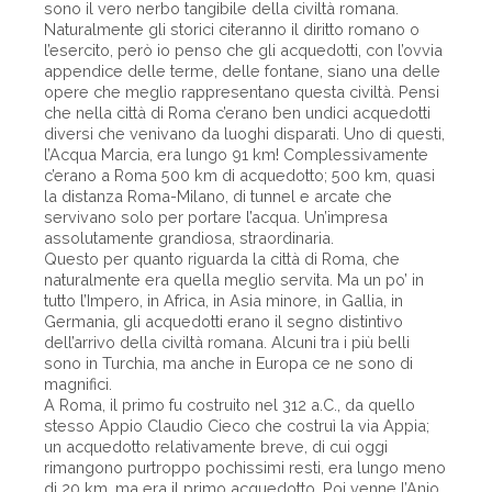
sono il vero nerbo tangibile della civiltà romana.
Naturalmente gli storici citeranno il diritto romano o
l’esercito, però io penso che gli acquedotti, con l’ovvia
appendice delle terme, delle fontane, siano una delle
opere che meglio rappresentano questa civiltà. Pensi
che nella città di Roma c’erano ben undici acquedotti
diversi che venivano da luoghi disparati. Uno di questi,
l’Acqua Marcia, era lungo 91 km! Complessivamente
c’erano a Roma 500 km di acquedotto; 500 km, quasi
la distanza Roma-Milano, di tunnel e arcate che
servivano solo per portare l’acqua. Un’impresa
assolutamente grandiosa, straordinaria.
Questo per quanto riguarda la città di Roma, che
naturalmente era quella meglio servita. Ma un po’ in
tutto l’Impero, in Africa, in Asia minore, in Gallia, in
Germania, gli acquedotti erano il segno distintivo
dell’arrivo della civiltà romana. Alcuni tra i più belli
sono in Turchia, ma anche in Europa ce ne sono di
magnifici.
A Roma, il primo fu costruito nel 312 a.C., da quello
stesso Appio Claudio Cieco che costruì la via Appia;
un acquedotto relativamente breve, di cui oggi
rimangono purtroppo pochissimi resti, era lungo meno
di 20 km, ma era il primo acquedotto. Poi venne l’Anio