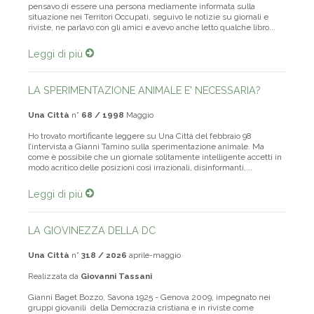
pensavo di essere una persona mediamente informata sulla
situazione nei Territori Occupati, seguivo le notizie su giornali e
riviste, ne parlavo con gli amici e avevo anche letto qualche libro...
Leggi di più
LA SPERIMENTAZIONE ANIMALE E' NECESSARIA?
Una Città
n°
68 / 1998
Maggio
Ho trovato mortificante leggere su Una Città del febbraio 98
l’intervista a Gianni Tamino sulla sperimentazione animale. Ma
come è possibile che un giornale solitamente intelligente accetti in
modo acritico delle posizioni così irrazionali, disinformanti,...
Leggi di più
LA GIOVINEZZA DELLA DC
Una Città
n°
318 / 2026
aprile-maggio
Realizzata da
Giovanni Tassani
Gianni Baget Bozzo, Savona 1925 - Genova 2009, impegnato nei
gruppi giovanili della Democrazia cristiana e in riviste come