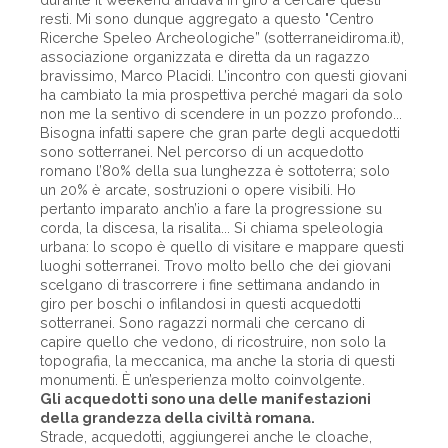
resti. Mi sono dunque aggregato a questo "Centro
Ricerche Speleo Archeologiche” (sotterraneidiroma.it),
associazione organizzata e diretta da un ragazzo
bravissimo, Marco Placidi. L’incontro con questi giovani
ha cambiato la mia prospettiva perché magari da solo
non me la sentivo di scendere in un pozzo profondo...
Bisogna infatti sapere che gran parte degli acquedotti
sono sotterranei. Nel percorso di un acquedotto
romano l’80% della sua lunghezza è sottoterra; solo
un 20% è arcate, sostruzioni o opere visibili. Ho
pertanto imparato anch’io a fare la progressione su
corda, la discesa, la risalita... Si chiama speleologia
urbana: lo scopo è quello di visitare e mappare questi
luoghi sotterranei. Trovo molto bello che dei giovani
scelgano di trascorrere i fine settimana andando in
giro per boschi o infilandosi in questi acquedotti
sotterranei. Sono ragazzi normali che cercano di
capire quello che vedono, di ricostruire, non solo la
topografia, la meccanica, ma anche la storia di questi
monumenti. È un’esperienza molto coinvolgente.
Gli acquedotti sono una delle manifestazioni
della grandezza della civiltà romana.
Strade, acquedotti, aggiungerei anche le cloache,