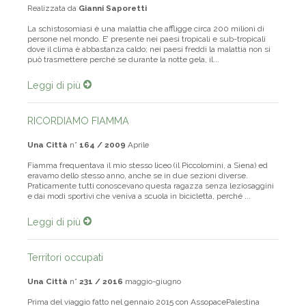
Realizzata da
Gianni Saporetti
La schistosomiasi è una malattia che affligge circa 200 milioni di
persone nel mondo. E’ presente nei paesi tropicali e sub-tropicali
dove il clima è abbastanza caldo; nei paesi freddi la malattia non si
può trasmettere perché se durante la notte gela, il...
Leggi di più
RICORDIAMO FIAMMA
Una Città
n°
164 / 2009
Aprile
Fiamma frequentava il mio stesso liceo (il Piccolomini, a Siena) ed
eravamo dello stesso anno, anche se in due sezioni diverse.
Praticamente tutti conoscevano questa ragazza senza leziosaggini
e dai modi sportivi che veniva a scuola in bicicletta, perché ...
Leggi di più
Territori occupati
Una Città
n°
231 / 2016
maggio-giugno
Prima del viaggio fatto nel gennaio 2015 con AssopacePalestina