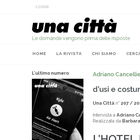
LOGIN
Le domande vengono prima delle risposte
HOME
LA RIVISTA
CHI SIAMO
CERC
L'ultimo numero
Adriano Cancellie
d'usi e costu
Una Città
n°
207 / 20
Intervista a
Adriano Ca
Realizzata da
Barbara
L'HOTEL