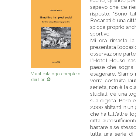
subito, girando per
sapevo che ce n’er
risposto: "Sono tu
Recanati è una citt
spicca proprio anch
sportivo.
Mi era rimasta la
presentata l’occasi
osservazione partec
L’Hotel House nasc
paese che sogna, c
esagerare. Siamo ne
Vai al catalogo completo
dei libri
verrà costruita l’a
serietà, non è la c
studiati, c’è una l
sua dignità. Però è 
2.000 abitanti in un
che ha tutt’altre lo
città autosufficie
bastare a se stesso.
tutta una serie d