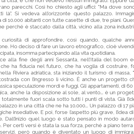
 la città, è che non vedevo nessun immigrato. Eppure dal
ano parecchi. Così ho chiesto agli uffici: "Ma dove sono
tti là”. Si vedeva all’orizzonte questo palazzo. Immag
à di 10.000 abitanti con tutte casette di due, tre piani. Q
e perché è staccato dalla città, vicino alla zona industr
 curiosità di approfondire, così quando, qualche an
one. Ho deciso di fare un lavoro etnografico, cioè vivend
ipata, insomma partecipando alla vita quotidiana.
e alla fine degli anni Sessanta, nell’Italia del boom 
he ha fiducia nel futuro, che ha voglia di costruire, 
lla Riviera adriatica, sta iniziando il turismo di massa,
utostrada con l’ingresso lì vicino. È anche un progetto 
lassica speculazione mordi e fuggi. Gli appartamenti, di 6
ogica, anche la disposizione al sole, al vento... è un prog
totalmente fuori scala sotto tutti i punti di vista. Già l’
 palazzo in una città che ne ha 10.000... Un palazzo di 17 pia
giche insediative. E poi, forse l’aspetto più grave, l’idea d
nte. Dall’inizio quel luogo è stato pensato in modo auta
 Per certi versi è stata la sua forza, perché a piano terra
i servizi, però quando è diventato un luogo di immigra