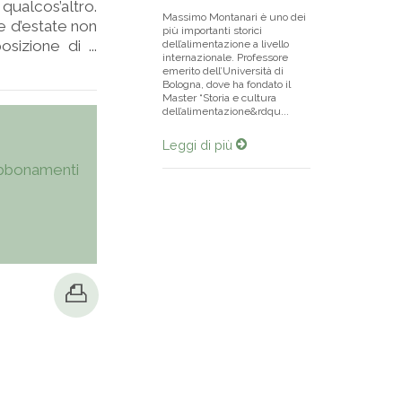
qualcos’altro.
Massimo Montanari è uno dei
e d’estate non
più importanti storici
sizione di ...
dell’alimentazione a livello
internazionale. Professore
emerito dell’Università di
Bologna, dove ha fondato il
Master “Storia e cultura
dell’alimentazione&rdqu...
Leggi di più
bbonamenti