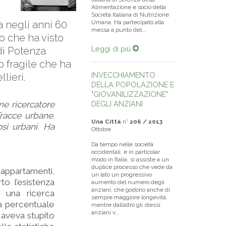
Alimentazione e socio della
Società Italiana di Nutrizione
a negli anni 60
Umana. Ha partecipato alla
messa a punto del...
o che ha visto
Leggi di più
 di Potenza
o fragile che ha
INVECCHIAMENTO
lieri.
DELLA POPOLAZIONE E
"GIOVANILIZZAZIONE"
me ricercatore
DEGLI ANZIANI
Tracce urbane.
Una Città
n°
206 / 2013
osi urbani. Ha
Ottobre
Da tempo nelle società
occidentali, e in particolar
modo in Italia, si assiste a un
duplice processo che vede da
 appartamenti,
un lato un progressivo
o l’esistenza
aumento del numero degli
anziani, che godono anche di
o una ricerca
sempre maggiore longevità,
la percentuale
mentre dall’altro gli stessi
anziani v...
i aveva stupito