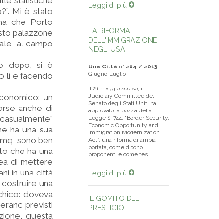
le statistiche
Leggi di più
?”. Mi è stato
ina che Porto
LA RIFORMA
uesto palazzone
DELL'IMMIGRAZIONE
iale, al campo
NEGLI USA
no dopo, si è
Una Città
n°
204 / 2013
Giugno-Luglio
o lì e facendo
Il 21 maggio scorso, il
economico: un
Judiciary Committee del
Senato degli Stati Uniti ha
forse anche di
approvato la bozza della
 "casualmente”
Legge S. 744, "Border Security,
Economic Opportunity and
che ha una sua
Immigration Modernization
0 mq, sono ben
Act”, una riforma di ampia
portata, come dicono i
etto che ha una
proponenti e come tes...
idea di mettere
ni in una città
Leggi di più
i costruire una
rchico: doveva
IL GOMITO DEL
 erano previsti
PRESTIGIO
zione, questa