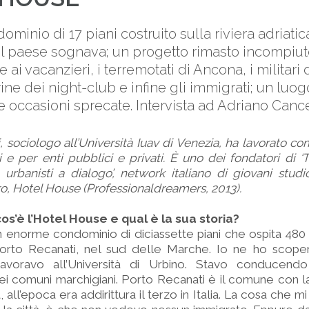
inio di 17 piani costruito sulla riviera adriatic
l paese sognava; un progetto rimasto incompiut
ai vacanzieri, i terremotati di Ancona, i militari
rine dei night-club e infine gli immigrati; un luog
e occasioni sprecate. Intervista ad Adriano Cancel
, sociologo all’Università Iuav di Venezia, ha lavorato co
 e per enti pubblici e privati. È uno dei fondatori di ‘
e urbanisti a dialogo’, network italiano di giovani studi
ltro, Hotel House (Professionaldreamers, 2013).
os’è l’Hotel House e qual è la sua storia?
 enorme condominio di diciassette piani che ospita 480
Porto Recanati, nel sud delle Marche. Io ne ho scopert
lavoravo all’Università di Urbino. Stavo conducend
nei comuni marchigiani. Porto Recanati è il comune con 
a, all’epoca era addirittura il terzo in Italia. La cosa che m