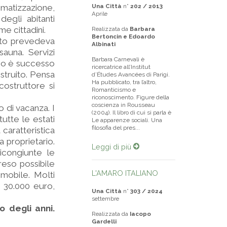
matizzazione,
Una Città
n°
202 / 2013
Aprile
egli abitanti
e cittadini.
Realizzata da
Barbara
Bertoncin e Edoardo
tto prevedeva
Albinati
auna. Servizi
Barbara Carnevali è
sso è successo
ricercatrice all’Institut
ostruito. Pensa
d’Études Avancées di Parigi.
Ha pubblicato, tra l’altro,
costruttore si
Romanticismo e
riconoscimento. Figure della
coscienza in Rousseau
 di vacanza. I
(2004). Il libro di cui si parla è
utte le estati
Le apparenze sociali. Una
filosofia del pres...
caratteristica
 proprietario.
Leggi di più
ricongiunte le
reso possibile
L'AMARO ITALIANO
mmobile. Molti
 30.000 euro,
Una Città
n°
303 / 2024
settembre
o degli anni.
Realizzata da
Iacopo
Gardelli