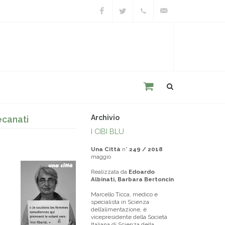
Facebook
Twitter
+39
unacitta@unacitta.o
0543
21422
Archivio
ecanati
I CIBI BLU
Una Città
n°
249 / 2018
maggio
Realizzata da
Edoardo
Albinati, Barbara Bertoncin
Marcello Ticca, medico e
specialista in Scienza
dell’alimentazione, è
vicepresidente della Società
Italiana di Scienza della