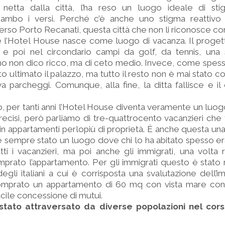
a netta dalla città, l’ha reso un luogo ideale di stig
 ambo i versi. Perché c’è anche uno stigma reattivo d
rso Porto Recanati, questa città che non li riconosce com
ue l’Hotel House nasce come luogo di vacanza. Il proge
e poi nel circondario campi da golf, da tennis, una s
smo non dico ricco, ma di ceto medio. Invece, come spe
ato ultimato il palazzo, ma tutto il resto non è mai stato c
 parcheggi. Comunque, alla fine, la ditta fallisce e il 
 per tanti anni l’Hotel House diventa veramente un luogo
cisi, però parliamo di tre-quattrocento vacanzieri che t
n appartamenti perlopiù di proprietà. È anche questa una 
 sempre stato un luogo dove chi lo ha abitato spesso era
tti i vacanzieri, ma poi anche gli immigrati, una volta 
mprato l’appartamento. Per gli immigrati questo è stato 
gli italiani a cui è corrisposta una svalutazione dell’i
omprato un appartamento di 60 mq con vista mare con
acile concessione di mutui.
stato attraversato da diverse popolazioni nel cors