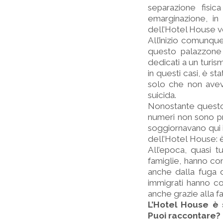
separazione fisic
emarginazione, in
dell’Hotel House ve
All’inizio comunq
questo palazzone 
dedicati a un turi
in questi casi, è st
solo che non aveva
suicida.
Nonostante questo,
numeri non sono pre
soggiornavano qui i
dell’Hotel House: è
All’epoca, quasi tu
famiglie, hanno co
anche dalla fuga de
immigrati hanno c
anche grazie alla f
L’Hotel House è 
Puoi raccontare?