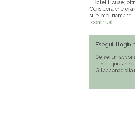
L’Hotel House, oltr
Considera che era u
si è mai riempito.
[
continua
]
Esegui il login
Se sei un abbona
per acquistare l
Gli abbonati alla