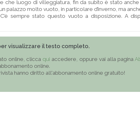
e che luogo di villeggiatura, fin da subito è stato anche 
n palazzo molto vuoto, in particolare d’inverno, ma anch
 C’è sempre stato questo vuoto a disposizione. A dispo
 per visualizzare il testo completo.
to online, clicca
qui
accedere, oppure vai alla pagina
A
'abbonamento online.
 rivista hanno diritto all'abbonamento online gratuito!