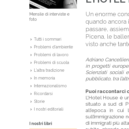
Un enorme condom
Mensile di interviste e
foto
quando ancora i
passare, assieme 
Picena, le balle
Tutti i sommari
visto anche tant
Problemi d'ambiente
Problemi di lavoro
Adriano Cancellieri
Problemi di scuola
in progetti europei
L'altra tradizione
Scienziati sociali 
pubblicato, tra l’a
In memoria
Internazionalismo
Puoi raccontarci c
Ricordarsi
L’Hotel House è un
Storie
situato a sud di 
I nostri editoriali
all’epoca in cui 
sull’immigrazione 
di immigrati più alt
I nostri libri