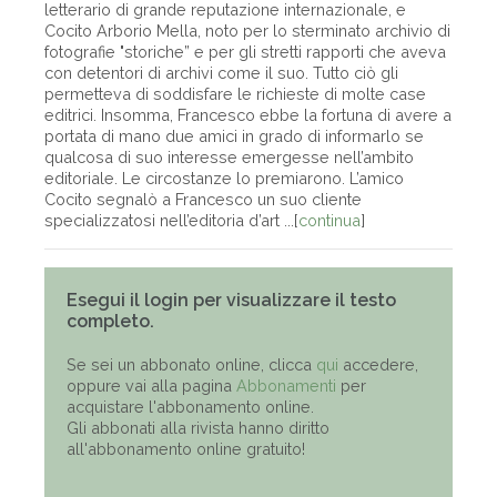
letterario di grande reputazione internazionale, e
Cocito Arborio Mella, noto per lo sterminato archivio di
fotografie "storiche” e per gli stretti rapporti che aveva
con detentori di archivi come il suo. Tutto ciò gli
permetteva di soddisfare le richieste di molte case
editrici. Insomma, Francesco ebbe la fortuna di avere a
portata di mano due amici in grado di informarlo se
qualcosa di suo interesse emergesse nell’ambito
editoriale. Le circostanze lo premiarono. L’amico
Cocito segnalò a Francesco un suo cliente
specializzatosi nell’editoria d’art ...[
continua
]
Esegui il login per visualizzare il testo
completo.
Se sei un abbonato online, clicca
qui
accedere,
oppure vai alla pagina
Abbonamenti
per
acquistare l'abbonamento online.
Gli abbonati alla rivista hanno diritto
all'abbonamento online gratuito!