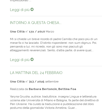
impressionati ...
Leggi di più
INTORNO A QUESTA CHIESA...
Una Città
n°
172 / 2010
Marzo
Mi si chiede un breve ricordo di padre Camillo che poco più di un
mese fa ci ha lasciato. D’istinto risponderei: non sum dignus. Poi,
pensando a lui, mi ricredo, non gli sono mai piaciuti gli
atteggiamenti reverenziali. Sento, d’altra parte, di avere qual...
Leggi di più
LA MATTINA DEL 24 FEBBRAIO
Una Città
n°
313 / 2025
settembre
Realizzata da
Barbara Bertoncin, Bettina Foa
Yaryna Grusha, autrice, traduttrice, insegna Lingua e letteratura
ucraina alle Università di Milano e Bologna, fa parte del direttivo di
Pen Ukraine. Ha curato la traduzione e pubblicazione del libro
postumo della giornalista Victoria Amelina, Guar...