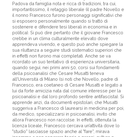
Padova da famiglia nota e ricca di tradizioni, tra cui,
importantissimo, il retaggio liberale (il padre Novello e
il nonno Francesco furono personaggi significativi che
si esposero personalmente quando si trattò di
sostenere e difendere tesi liberali in economia e in
politica). Si può dire pertanto che il giovane Francesco
crebbe in un clima culturalmente elevato dove
apprendeva vivendo, e questo può anche spiegare la
sua riluttanza a seguire studi sistematici superiori che
in effetti non furono mai completati. Anche se va
ricordato un suo tentativo di esperienza universitaria,
quando seguì, nei primi anni 50, corsi sui fondamenti
della psicoanalisi che Cesare Musatti teneva
all’Università di Milano (si noti che Novello, padre di
Francesco, era coetaneo di Cesare Musatti e legato a
lui da forte amicizia nata dal comune interesse per la
psicoanalisi e dal loro profondo sentire antifascista). Si
apprende anzi, da documenti epistolari, che Musatti
suggeriva a Francesco di laurearsi in medicina per poi,
da medico, specializzarsi in psicoanalisi, invito che
allora Francesco non raccolse. In effetti, ottenuta la
licenza liceale, Francesco cercava un’attività dove lo
"studio” lasciasse spazio anche al "fare”, mirava