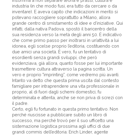
insomma a non separare teoria e prassi, cultura e
industria (in che modo fusi, era tutto da cercare o da
inventare). E aveva capito che indicazioni in merito si
potevano raccogliere soprattutto a Milano, allora
grande centro di smistamento di idee e d’iniziative. Qui
infatti, dalla nativa Padova, spostò il baricentro della
sua residenza verso la metà degli anni 50. È indicativo
che come primo passo per inoltrarsi in un’attività a lui
idonea, egli scelse proprio l’editoria, costituendo con
due amici una società. È vero, fu un tentativo di
esordienti senza grandi sviluppi, che però
evidenziava, già allora, quanto fosse per lui importante
trasmettere cultura attraverso la pagina scritta. Un
vero e proprio "imprinting”, come vedremo più avanti.
Intanto va detto che questa prima uscita dal contesto
famigliare per intraprendere una vita professionale in
proprio, al di fuori dagli schemi domestici, fu
determinata e attenta, anche se non priva di screzi con
il padre.
Certo, egli fu fortunato in questa primo tentativo. Non
perché riuscisse a pubblicare subito un libro di
successo, ma perché trovò per il suo ufficetto una
sistemazione logistica prossima agli uffici di due
grandi commis dell’editoria: Erich Linder, agente