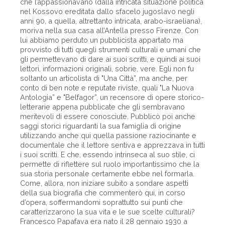
che l’appassionavano (dalla intricata situazione politica
nel Kossovo ereditata dallo sfacelo jugoslavo negli
anni 90, a quella, altrettanto intricata, arabo-israeliana),
moriva nella sua casa all’Antella presso Firenze. Con
lui abbiamo perduto un pubblicista appartato ma
provvisto di tutti quegli strumenti culturali e umani che
gli permettevano di dare ai suoi scritti, e quindi ai suoi
lettori, informazioni originali, sobrie, vere. Egli non fu
soltanto un articolista di "Una Città”, ma anche, per
conto di ben note e reputate riviste, quali "La Nuova
Antologia” e "Belfagor”, un recensore di opere storico-
letterarie appena pubblicate che gli sembravano
meritevoli di essere conosciute. Pubblicò poi anche
saggi storici riguardanti la sua famiglia di origine
utilizzando anche qui quella passione raziocinante e
documentale che il lettore sentiva e apprezzava in tutti
i suoi scritti. E che, essendo intrinseca al suo stile, ci
permette di riflettere sul ruolo importantissimo che la
sua storia personale certamente ebbe nel formarla.
Come, allora, non iniziare subito a sondare aspetti
della sua biografia che commenterò qui, in corso
d’opera, soffermandomi soprattutto sui punti che
caratterizzarono la sua vita e le sue scelte culturali?
Francesco Papafava era nato il 28 gennaio 1930 a