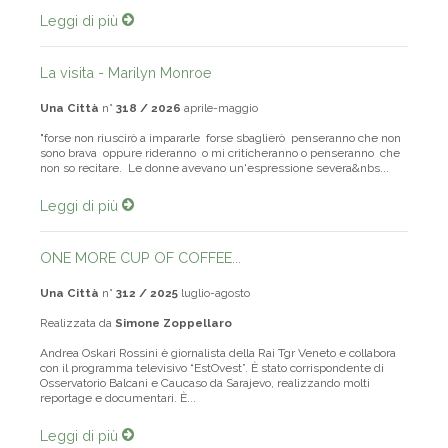
Leggi di più
La visita - Marilyn Monroe
Una Città
n°
318 / 2026
aprile-maggio
"forse non riuscirò a impararle forse sbaglierò penseranno che non
sono brava oppure rideranno o mi criticheranno o penseranno che
non so recitare. Le donne avevano un'espressione severa&nbs...
Leggi di più
ONE MORE CUP OF COFFEE...
Una Città
n°
312 / 2025
luglio-agosto
Realizzata da
Simone Zoppellaro
Andrea Oskari Rossini è giornalista della Rai Tgr Veneto e collabora
con il programma televisivo “EstOvest”. È stato corrispondente di
Osservatorio Balcani e Caucaso da Sarajevo, realizzando molti
reportage e documentari. È...
Leggi di più